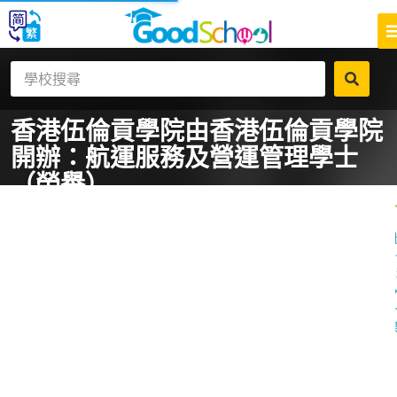
香港伍倫貢學院
由香港伍倫貢學院
開辦：航運服務及營運管理學士
（榮譽）
一
課