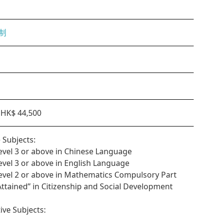
制
HK$ 44,500
 Subjects:
Level 3 or above in Chinese Language
Level 3 or above in English Language
Level 2 or above in Mathematics Compulsory Part
“Attained” in Citizenship and Social Development
tive Subjects: