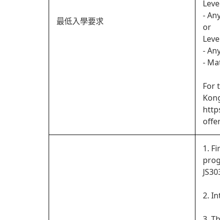
Leve
- An
最低入學要求
or
Leve
- An
- Ma
For 
Kong
http
offe
1. F
prog
JS30
2. I
3. T