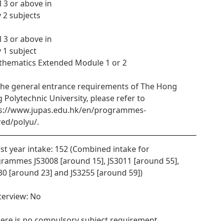
l 3 or above in
y 2 subjects
l 3 or above in
y 1 subject
thematics Extended Module 1 or 2
the general entrance requirements of The Hong
 Polytechnic University, please refer to
s://www.jupas.edu.hk/en/programmes-
red/polyu/.
irst year intake: 152 (Combined intake for
rammes JS3008 [around 15], JS3011 [around 55],
30 [around 23] and JS3255 [around 59])
nterview: No
here is no compulsory subject requirement.