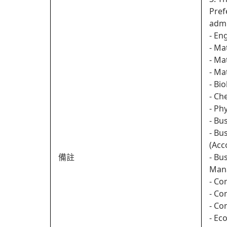
Pref
admi
- En
- Ma
- Ma
- Ma
- Bi
- Ch
- Ph
- Bu
- Bu
(Acc
備註
- Bu
Man
- Co
- Co
- Co
- Ec