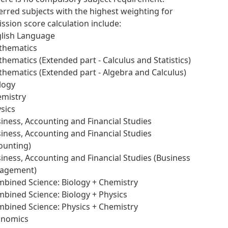
erred subjects with the highest weighting for
ssion score calculation include:
glish Language
thematics
thematics (Extended part - Calculus and Statistics)
thematics (Extended part - Algebra and Calculus)
ology
emistry
ysics
siness, Accounting and Financial Studies
siness, Accounting and Financial Studies
ounting)
siness, Accounting and Financial Studies (Business
agement)
mbined Science: Biology + Chemistry
mbined Science: Biology + Physics
mbined Science: Physics + Chemistry
onomics