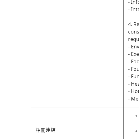
- In
- In
4. R
cons
requ
- En
- Ex
- Fo
- Fo
- Fu
- He
- Ho
- Me
相關連結