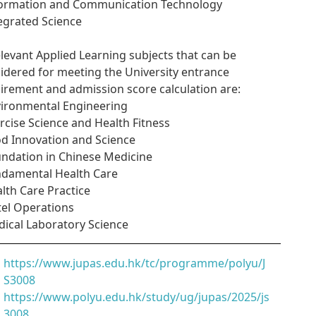
formation and Communication Technology
tegrated Science
elevant Applied Learning subjects that can be
idered for meeting the University entrance
irement and admission score calculation are:
vironmental Engineering
ercise Science and Health Fitness
od Innovation and Science
undation in Chinese Medicine
ndamental Health Care
alth Care Practice
tel Operations
dical Laboratory Science
https://www.jupas.edu.hk/tc/programme/polyu/J
S3008
https://www.polyu.edu.hk/study/ug/jupas/2025/js
3008