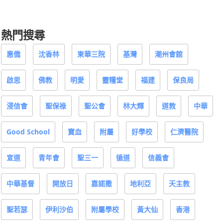
熱門搜尋
惠僑
沈香林
東華三院
基灣
潮州會館
啟思
佛教
明愛
靈糧堂
福建
保良局
浸信會
聖保祿
聖公會
林大輝
道教
中華
Good School
寶血
附屬
好學校
仁濟醫院
宣道
青年會
聖三一
循道
信義會
中華基督
開放日
嘉諾撒
地利亞
天主教
聖若瑟
伊利沙伯
附屬學校
黃大仙
香港