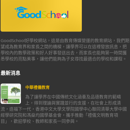
GoodSchool好學校網站，這是由教育傳媒營運的教育網站，我們期
望成為教育界和家長之間的橋樑，讓學界可以在這裡發放訊息，把
學校內的教學政策和好人好事發送出去，而家長也能夠第一時間獲
悉學校的亮點美事，讓他們能夠為子女尋找最適合的學校和課程。
最新消息
中華禮儀教育
為了讓學界在中國傳統文化涵養及品德教育的範疇
上，得到理論與實踐並行的支援，在社會上形成清
流，造福下一代，香港中文大學文學院國學中心聯同清華大學中國
經學研究院和馮燊均國學基金會，攜手推動「禮儀文明教育項
目」，歡迎學校、教師和家長一同參與。