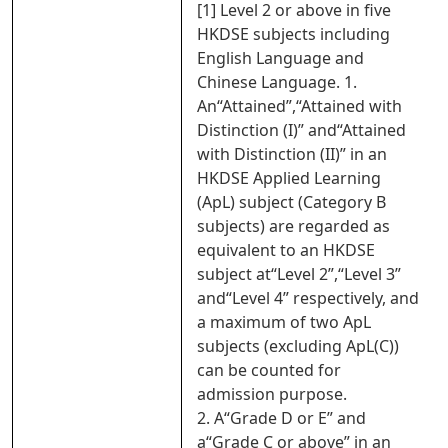
[1] Level 2 or above in five
HKDSE subjects including
English Language and
Chinese Language. 1.
An“Attained”,“Attained with
Distinction (I)” and“Attained
with Distinction (II)” in an
HKDSE Applied Learning
(ApL) subject (Category B
subjects) are regarded as
equivalent to an HKDSE
subject at“Level 2”,“Level 3”
and“Level 4” respectively, and
a maximum of two ApL
subjects (excluding ApL(C))
can be counted for
admission purpose.
2. A“Grade D or E” and
a“Grade C or above” in an