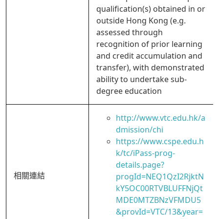
qualification(s) obtained in or
outside Hong Kong (e.g.
assessed through
recognition of prior learning
and credit accumulation and
transfer), with demonstrated
ability to undertake sub-
degree education
http://www.vtc.edu.hk/a
dmission/chi
https://www.cspe.edu.h
k/tc/iPass-prog-
details.page?
相關連結
progId=NEQ1QzI2RjktN
kY5OC00RTVBLUFFNjQt
MDE0MTZBNzVFMDU5
&provId=VTC/13&year=