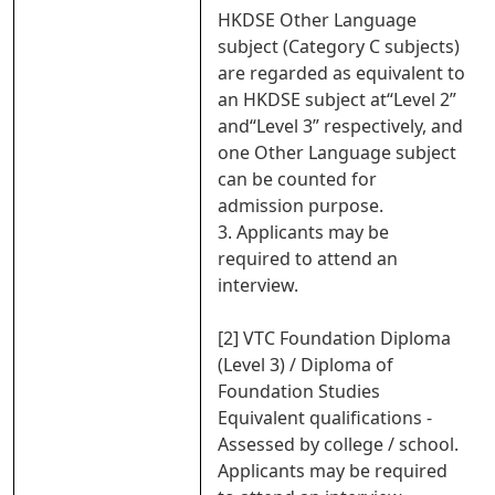
HKDSE Other Language
subject (Category C subjects)
are regarded as equivalent to
an HKDSE subject at“Level 2”
and“Level 3” respectively, and
one Other Language subject
can be counted for
admission purpose.
3. Applicants may be
required to attend an
interview.
[2] VTC Foundation Diploma
(Level 3) / Diploma of
Foundation Studies
Equivalent qualifications -
Assessed by college / school.
Applicants may be required