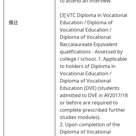
to attend an interview.
[3] VTC Diploma in Vocational
備註
Education / Diploma of
Vocational Education /
Diploma of Vocational
Baccalaureate Equivalent
qualifications - Assessed by
college / school. 1. Applicable
to holders of Diploma in
Vocational Education /
Diploma of Vocational
Education (DVE) (students
admitted to DVE in AY2017/18
or before are required to
complete prescribed further
studies modules).
2. Upon completion of the
Diploma of Vocational