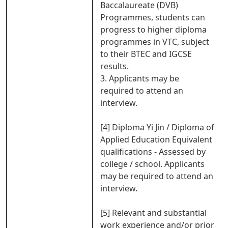
Baccalaureate (DVB)
Programmes, students can
progress to higher diploma
programmes in VTC, subject
to their BTEC and IGCSE
results.
3. Applicants may be
required to attend an
interview.
[4] Diploma Yi Jin / Diploma of
Applied Education Equivalent
qualifications - Assessed by
college / school. Applicants
may be required to attend an
interview.
[5] Relevant and substantial
work experience and/or prior