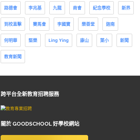
路德會
李兆基
九龍
商會
紀念學校
新界
到校直擊
賽馬會
李國寶
樂善堂
迦南
何明華
堅樂
Ling Ying
康山
葉小
新聞
教育新聞
跨平台全新教育招聘服務
關於 GOODSCHOOL 好學校網站