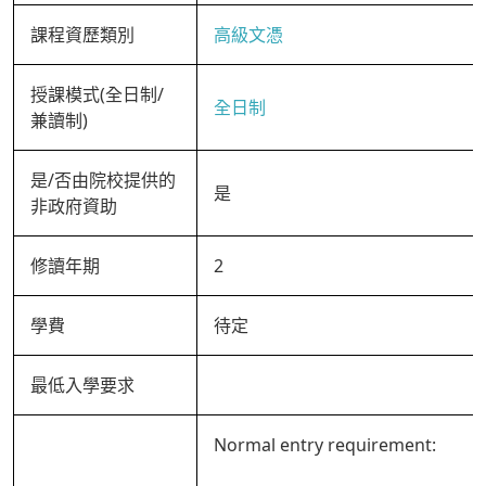
課程資歷類別
高級文憑
授課模式(全日制/
全日制
兼讀制)
是/否由院校提供的
是
非政府資助
修讀年期
2
學費
待定
最低入學要求
Normal entry requirement: