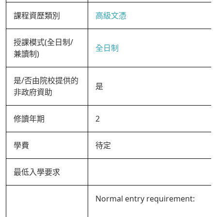
課程資歷類別
高級文憑
授課模式(全日制/
全日制
兼讀制)
是/否由院校提供的
是
非政府資助
修讀年期
2
學費
待定
最低入學要求
Normal entry requirement: