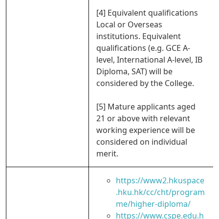
[4] Equivalent qualifications
Local or Overseas
institutions. Equivalent
qualifications (e.g. GCE A-
level, International A-level, IB
Diploma, SAT) will be
considered by the College.
[5] Mature applicants aged
21 or above with relevant
working experience will be
considered on individual
merit.
https://www2.hkuspace
.hku.hk/cc/cht/program
me/higher-diploma/
https://www.cspe.edu.h