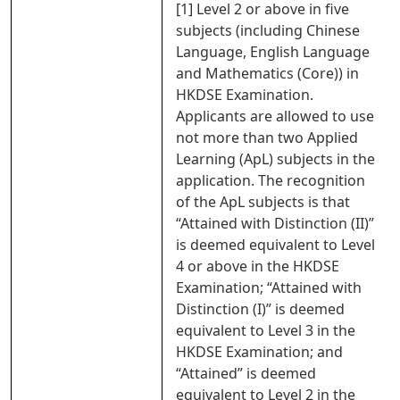
[1] Level 2 or above in five
subjects (including Chinese
Language, English Language
and Mathematics (Core)) in
HKDSE Examination.
Applicants are allowed to use
not more than two Applied
Learning (ApL) subjects in the
application. The recognition
of the ApL subjects is that
“Attained with Distinction (II)”
is deemed equivalent to Level
4 or above in the HKDSE
Examination; “Attained with
Distinction (I)” is deemed
equivalent to Level 3 in the
HKDSE Examination; and
“Attained” is deemed
equivalent to Level 2 in the