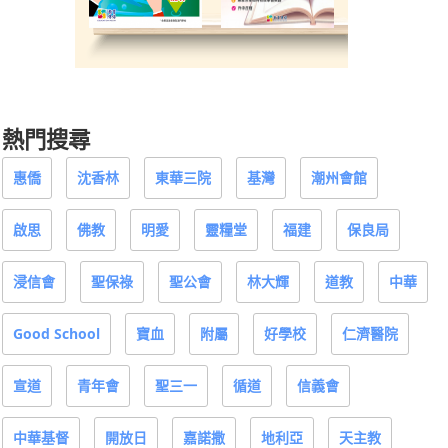
熱門搜尋
惠僑
沈香林
東華三院
基灣
潮州會館
啟思
佛教
明愛
靈糧堂
福建
保良局
浸信會
聖保祿
聖公會
林大輝
道教
中華
Good School
寶血
附屬
好學校
仁濟醫院
宣道
青年會
聖三一
循道
信義會
中華基督
開放日
嘉諾撒
地利亞
天主教