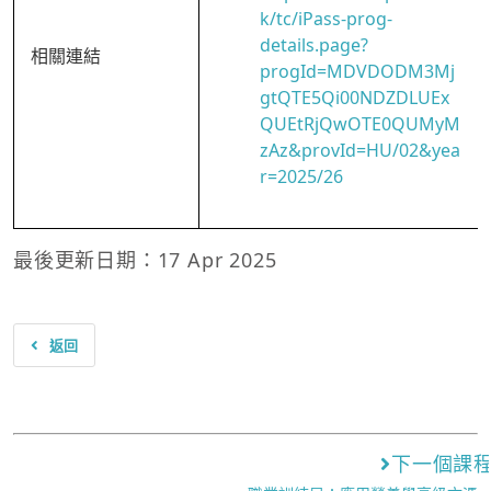
k/tc/iPass-prog-
details.page?
相關連結
progId=MDVDODM3Mj
gtQTE5Qi00NDZDLUEx
QUEtRjQwOTE0QUMyM
zAz&provId=HU/02&yea
r=2025/26
最後更新日期：17 Apr 2025
返回
下一個課