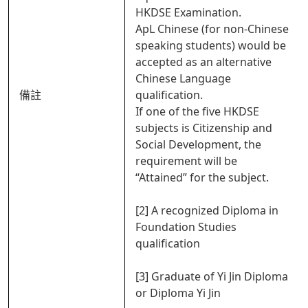
HKDSE Examination.
ApL Chinese (for non-Chinese
speaking students) would be
accepted as an alternative
Chinese Language
備註
qualification.
If one of the five HKDSE
subjects is Citizenship and
Social Development, the
requirement will be
“Attained” for the subject.
[2] A recognized Diploma in
Foundation Studies
qualification
[3] Graduate of Yi Jin Diploma
or Diploma Yi Jin