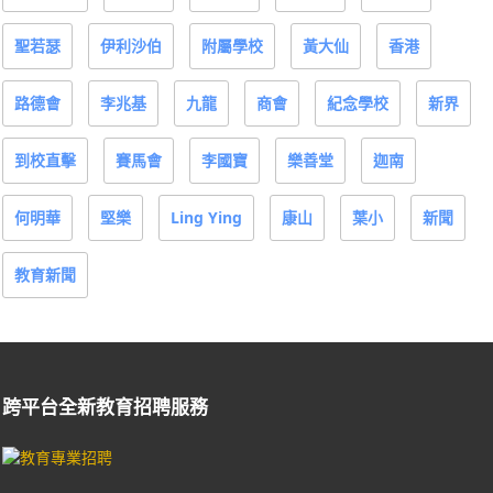
聖若瑟
伊利沙伯
附屬學校
黃大仙
香港
路德會
李兆基
九龍
商會
紀念學校
新界
到校直擊
賽馬會
李國寶
樂善堂
迦南
何明華
堅樂
Ling Ying
康山
葉小
新聞
教育新聞
跨平台全新教育招聘服務