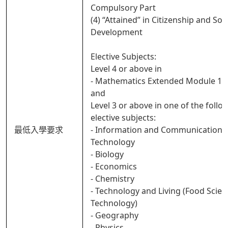
Compulsory Part
(4) “Attained” in Citizenship and Soci
Development
Elective Subjects:
Level 4 or above in
- Mathematics Extended Module 1 o
and
Level 3 or above in one of the follo
elective subjects:
最低入學要求
- Information and Communication
Technology
- Biology
- Economics
- Chemistry
- Technology and Living (Food Scie
Technology)
- Geography
- Physics