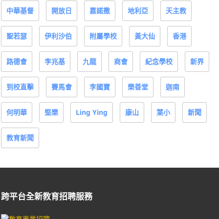
中華基督
開放日
嘉諾撒
地利亞
天主教
聖若瑟
伊利沙伯
附屬學校
黃大仙
香港
路德會
李兆基
九龍
商會
紀念學校
新界
到校直擊
賽馬會
李國寶
樂善堂
迦南
何明華
堅樂
Ling Ying
康山
葉小
新聞
教育新聞
跨平台全新教育招聘服務