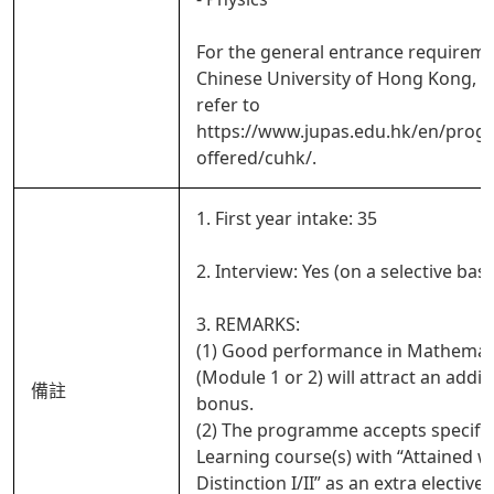
For the general entrance requireme
Chinese University of Hong Kong, p
refer to
https://www.jupas.edu.hk/en/pro
offered/cuhk/.
1. First year intake: 35
2. Interview: Yes (on a selective basi
3. REMARKS:
(1) Good performance in Mathemat
(Module 1 or 2) will attract an addit
備註
bonus.
(2) The programme accepts specific
Learning course(s) with “Attained w
Distinction I/II” as an extra elective 