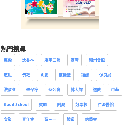
熱門搜尋
惠僑
沈香林
東華三院
基灣
潮州會館
啟思
佛教
明愛
靈糧堂
福建
保良局
浸信會
聖保祿
聖公會
林大輝
道教
中華
Good School
寶血
附屬
好學校
仁濟醫院
宣道
青年會
聖三一
循道
信義會