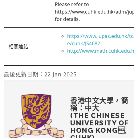
Please refer to
https://www.cuhk.edu.hk/adm/jup
for details.
https://www.jupas.edu.hk/tc
e/cuhk/JS4682
相關連結
http://www.math.cuhk.edu.hk
最後更新日期：22 Jan 2025
香港中文大學，簡
稱：中大
(THE CHINESE
UNIVERSITY OF
HONG KONG,
CUHK)