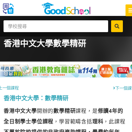
香港中文大學
數學精研
上一個課程
下一個課
香港中文大學：數學精研
香港中文大學
開辦的
數學精研
課程，是
修讀4年的
全日制學士學位課程
，學習範疇含括
理科
，此課程