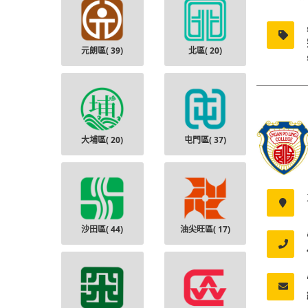
元朗區(
39
)
北區(
20
)
大埔區(
20
)
屯門區(
37
)
沙田區(
44
)
油尖旺區(
17
)