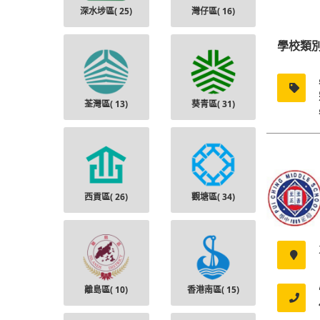
深水埗區(
25
)
灣仔區(
16
)
學校類
荃灣區(
13
)
葵青區(
31
)
西貢區(
26
)
觀塘區(
34
)
離島區(
10
)
香港南區(
15
)