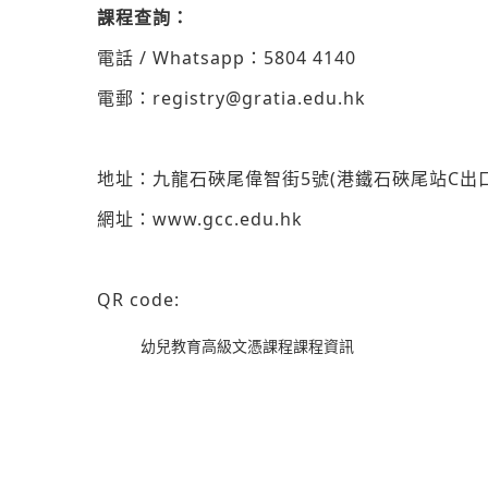
課程查詢：
電話
/ Whatsapp
：
5804 4140
電郵：
registry@gratia.edu.hk
地址：九龍石硤尾偉智街
5
號
(
港鐵石硤尾站
C
出
網址：
www.gcc.edu.hk
QR code:
幼兒教育高級文憑課程課程資訊