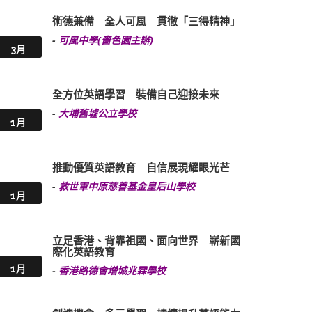
術德兼備 全人可風 貫徹「三得精神」
-
可風中學(嗇色園主辦)
3月
全方位英語學習 裝備自己迎接未來
-
大埔舊墟公立學校
1月
推動優質英語教育 自信展現耀眼光芒
-
救世軍中原慈善基金皇后山學校
1月
立足香港、背靠祖國、面向世界 嶄新國
際化英語教育
1月
-
香港路德會增城兆霖學校