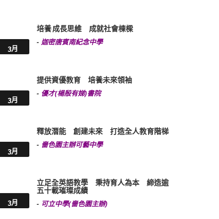
培養 成長思維 成就社會棟樑
-
迦密唐賓南紀念中學
3月
提供資優教育 培養未來領袖
-
優才(楊殷有娣)書院
3月
釋放潛能 創建未來 打造全人教育階梯
-
嗇色園主辦可藝中學
3月
立足全英語教學 秉持育人為本 締造逾
五十載璀璨成績
3月
-
可立中學(嗇色園主辦)