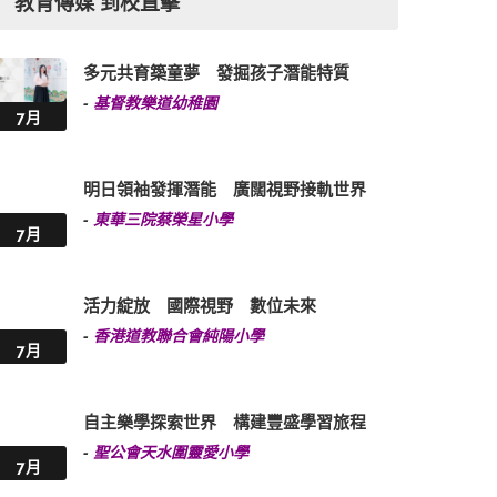
教育傳媒 到校直擊
多元共育築童夢 發掘孩子潛能特質
-
基督教樂道幼稚園
7月
明日領袖發揮潛能 廣闊視野接軌世界
-
東華三院蔡榮星小學
7月
活力綻放 國際視野 數位未來
-
香港道教聯合會純陽小學
7月
自主樂學探索世界 構建豐盛學習旅程
-
聖公會天水圍靈愛小學
7月