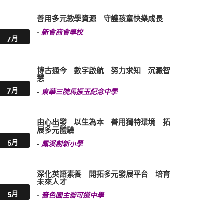
善用多元教學資源 守護孩童快樂成長
-
新會商會學校
7月
博古通今 數字啟航 努力求知 沉澱智
慧
7月
-
東華三院馬振玉紀念中學
由心出發 以生為本 善用獨特環境 拓
展多元體驗
5月
-
鳳溪創新小學
深化英語素養 開拓多元發展平台 培育
未來人才
5月
-
嗇色園主辦可道中學