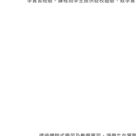
學實習經驗。課程為學生提供駐校體驗，教學實
透過體驗式學習及教學實習，讓學生在實