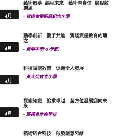
藝術啟夢 · 編程未來 藝術育自信 · 編程啟
創思
4月
-
宣道會葉紹蔭紀念小學
勤學創新 攜手共進 實踐資優教育的理
念
4月
-
漢華中學(小學部)
科技賦能教育 促進全人發展
-
黃大仙官立小學
4月
探索知識 追求卓越 全方位發展迎向未
來
4月
-
路德會沙崙學校
藝術結合科技 啟發創意思維