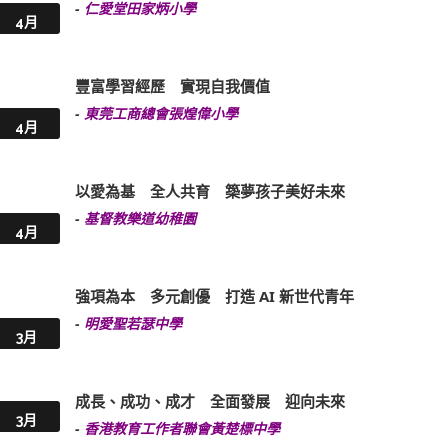
-
仁愛堂田家炳小學
4月
豐富學習經歷 實現自我價值
-
東莞工商總會張煌偉小學
4月
以愛為基 全人共育 築夢孩子美好未來
-
基督教樂道幼稚園
4月
強項為本 多元創優 打造 AI 新世代青年
-
明愛聖若瑟中學
3月
成長、成功、成才 全面發展 迎向未來
3月
-
香港教育工作者聯會黃楚標中學