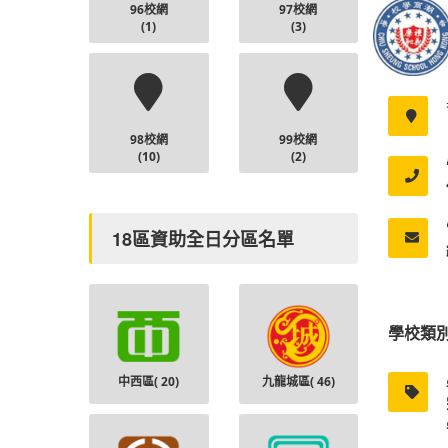
96校網
97校網
(1)
(3)
98校網
99校網
(10)
(2)
18區資助全日分區名單
學校類
中西區(
20
)
九龍城區(
46
)