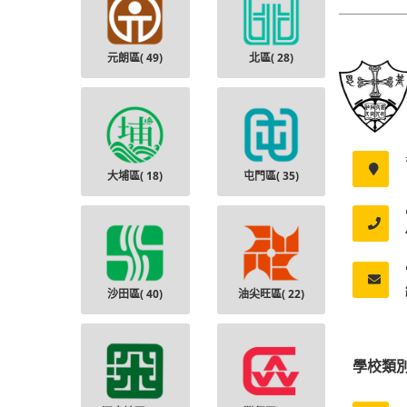
元朗區(
49
)
北區(
28
)
大埔區(
18
)
屯門區(
35
)
沙田區(
40
)
油尖旺區(
22
)
學校類