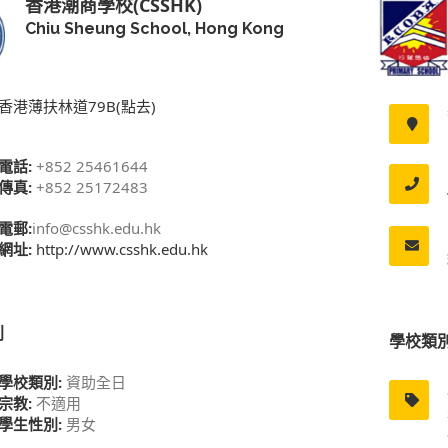
香港潮商學校(CSSHK)
Chiu Sheung School, Hong Kong
香港薄扶林道79B(點去)
電話:
+852 25461644
傳真:
+852 25172483
電郵:
info@csshk.edu.hk
網址:
http://www.csshk.edu.hk
別
學校類
學校類別:
資助全日
宗教:
不適用
學生性別:
男女