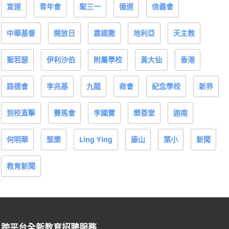
宣道
青年會
聖三一
循道
信義會
中華基督
開放日
嘉諾撒
地利亞
天主教
聖若瑟
伊利沙伯
附屬學校
黃大仙
香港
路德會
李兆基
九龍
商會
紀念學校
新界
到校直擊
賽馬會
李國寶
樂善堂
迦南
何明華
堅樂
Ling Ying
康山
葉小
新聞
教育新聞
跨平台全新教育招聘服務