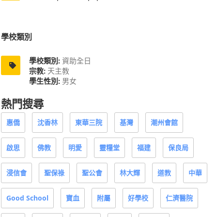
學校類別
學校類別:
資助全日
宗教:
天主教
學生性別:
男女
熱門搜尋
惠僑
沈香林
東華三院
基灣
潮州會館
啟思
佛教
明愛
靈糧堂
福建
保良局
浸信會
聖保祿
聖公會
林大輝
道教
中華
Good School
寶血
附屬
好學校
仁濟醫院