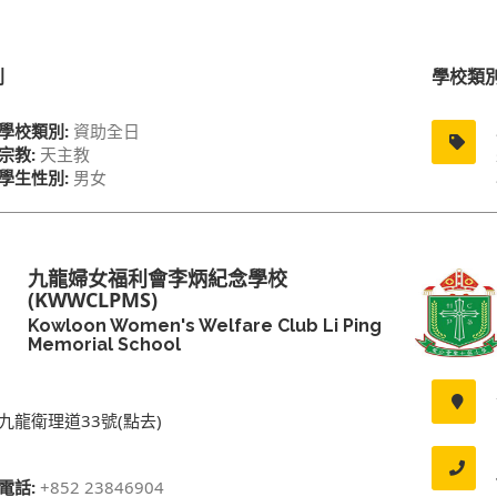
別
學校類
學校類別:
資助全日
宗教:
天主教
學生性別:
男女
九龍婦女福利會李炳紀念學校
(KWWCLPMS)
Kowloon Women's Welfare Club Li Ping
Memorial School
九龍衛理道33號(點去)
電話:
+852 23846904