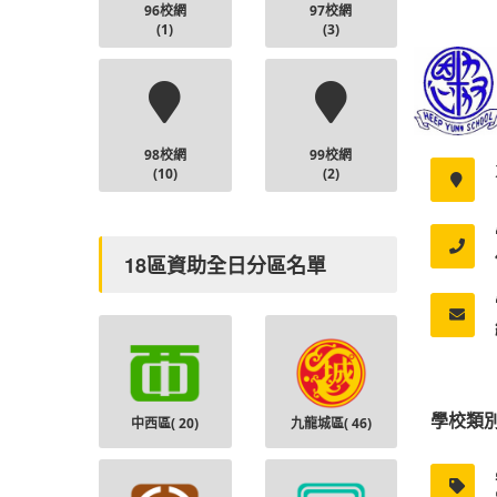
96校網
97校網
(1)
(3)
98校網
99校網
(10)
(2)
18區資助全日分區名單
學校類
中西區(
20
)
九龍城區(
46
)