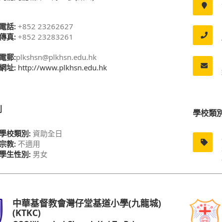
電話:
+852 23262627
傳真:
+852 23283261
電郵:
plkshsn@plkhsn.edu.hk
網址:
http://www.plkhsn.edu.hk
別
學校類
學校類別:
資助全日
宗教:
不適用
學生性別:
男女
中華基督教會灣仔堂基道小學(九龍城)
(KTKC)