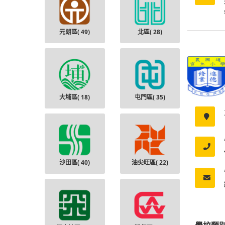
元朗區(
49
)
北區(
28
)
大埔區(
18
)
屯門區(
35
)
沙田區(
40
)
油尖旺區(
22
)