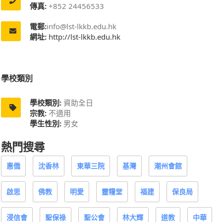
傳真:
+852 24456533
電郵:
info@lst-lkkb.edu.hk
網址:
http://lst-lkkb.edu.hk
學校類別
學校類別:
資助全日
宗教:
不適用
學生性別:
男女
熱門搜尋
惠僑
沈香林
東華三院
基灣
潮州會館
啟思
佛教
明愛
靈糧堂
福建
保良局
浸信會
聖保祿
聖公會
林大輝
道教
中華