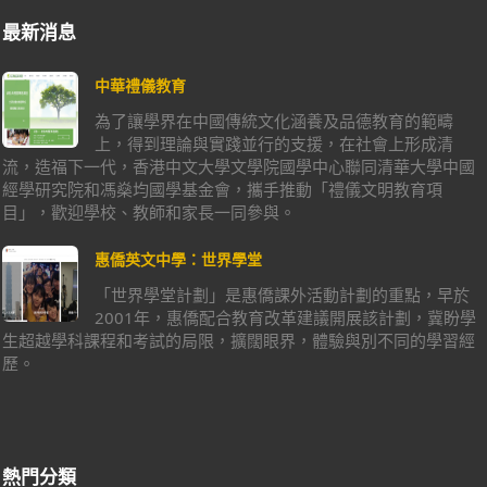
最新消息
中華禮儀教育
為了讓學界在中國傳統文化涵養及品德教育的範疇
上，得到理論與實踐並行的支援，在社會上形成清
流，造福下一代，香港中文大學文學院國學中心聯同清華大學中國
經學研究院和馮燊均國學基金會，攜手推動「禮儀文明教育項
目」，歡迎學校、教師和家長一同參與。
惠僑英文中學：世界學堂
「世界學堂計劃」是惠僑課外活動計劃的重點，早於
2001年，惠僑配合教育改革建議開展該計劃，冀盼學
生超越學科課程和考試的局限，擴闊眼界，體驗與別不同的學習經
歷。
熱門分類