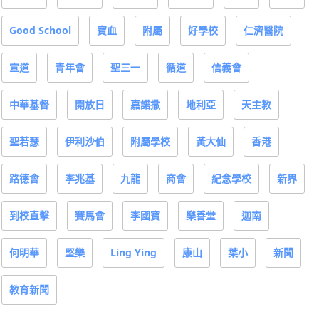
Good School
寶血
附屬
好學校
仁濟醫院
宣道
青年會
聖三一
循道
信義會
中華基督
開放日
嘉諾撒
地利亞
天主教
聖若瑟
伊利沙伯
附屬學校
黃大仙
香港
路德會
李兆基
九龍
商會
紀念學校
新界
到校直擊
賽馬會
李國寶
樂善堂
迦南
何明華
堅樂
Ling Ying
康山
葉小
新聞
教育新聞