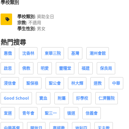
學校類別
學校類別:
資助全日
宗教:
不適用
學生性別:
男女
熱門搜尋
惠僑
沈香林
東華三院
基灣
潮州會館
啟思
佛教
明愛
靈糧堂
福建
保良局
浸信會
聖保祿
聖公會
林大輝
道教
中華
Good School
寶血
附屬
好學校
仁濟醫院
宣道
青年會
聖三一
循道
信義會
中華基督
開放日
嘉諾撒
地利亞
天主教