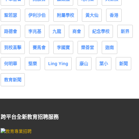
聖若瑟
伊利沙伯
附屬學校
黃大仙
香港
路德會
李兆基
九龍
商會
紀念學校
新界
到校直擊
賽馬會
李國寶
樂善堂
迦南
何明華
堅樂
Ling Ying
康山
葉小
新聞
教育新聞
跨平台全新教育招聘服務