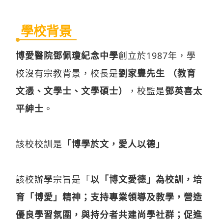
學校背景
博愛醫院鄧佩瓊紀念中學
創立於1987年，學
校沒有宗教背景，校長是
劉家豐先生 （教育
文憑、文學士、文學碩士）
，校監是
鄧英喜太
平紳士
。
該校校訓是
「博學於文，愛人以德」
該校辦學宗旨是「
以「博文愛德」為校訓，培
育「博愛」精神；支持專業領導及教學，營造
優良學習氛圍，與持分者共建尚學社群；促進