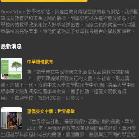
GoodSchool好學校網站，這是由教育傳媒營運的教育網站，我們期
望成為教育界和家長之間的橋樑，讓學界可以在這裡發放訊息，把
學校內的教學政策和好人好事發送出去，而家長也能夠第一時間獲
悉學校的亮點美事，讓他們能夠為子女尋找最適合的學校和課程。
最新消息
中華禮儀教育
為了讓學界在中國傳統文化涵養及品德教育的範疇
上，得到理論與實踐並行的支援，在社會上形成清
流，造福下一代，香港中文大學文學院國學中心聯同清華大學中國
經學研究院和馮燊均國學基金會，攜手推動「禮儀文明教育項
目」，歡迎學校、教師和家長一同參與。
惠僑英文中學：世界學堂
「世界學堂計劃」是惠僑課外活動計劃的重點，早於
2001年，惠僑配合教育改革建議開展該計劃，冀盼學
生超越學科課程和考試的局限，擴闊眼界，體驗與別不同的學習經