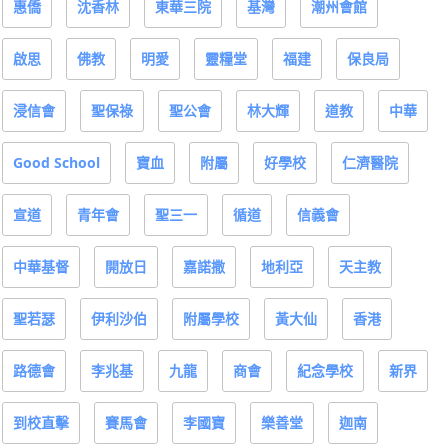
惠僑
沈香林
東華三院
基灣
潮州會館
啟思
佛教
明愛
靈糧堂
福建
保良局
浸信會
聖保祿
聖公會
林大輝
道教
中華
Good School
寶血
附屬
好學校
仁濟醫院
宣道
青年會
聖三一
循道
信義會
中華基督
開放日
嘉諾撒
地利亞
天主教
聖若瑟
伊利沙伯
附屬學校
黃大仙
香港
路德會
李兆基
九龍
商會
紀念學校
新界
到校直擊
賽馬會
李國寶
樂善堂
迦南