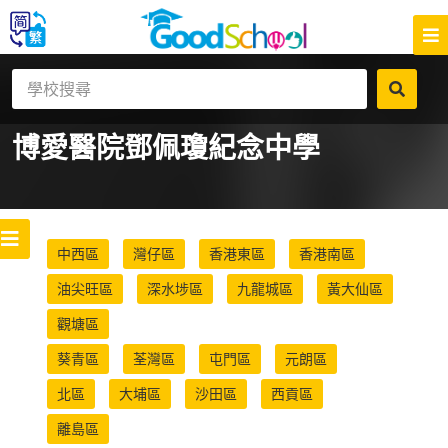
博愛醫院鄧佩瓊紀念中學
中西區
灣仔區
香港東區
香港南區
油尖旺區
深水埗區
九龍城區
黃大仙區
觀塘區
葵青區
荃灣區
屯門區
元朗區
北區
大埔區
沙田區
西貢區
離島區