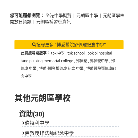
您可能還想瀏覽：
全港中學概覽
|
元朗區中學
|
元朗區學校
開放日資訊
|
元朗區補習班資訊
搜尋更多 "博愛醫院鄧佩瓊紀念中學"
此頁搜尋關鍵字：
tpk 中學
,
tpk school
,
pok oi hospital
tang pui king memorial college
,
鄧佩瓊
,
鄧佩瓊中學
,
鄧
佩瓊 中學
,
博愛 醫院 鄧佩瓊 紀念 中學
,
博愛醫院鄧佩瓊紀
念中學
其他元朗區學校
資助(30)
伯特利中學
佛教茂峰法師紀念中學