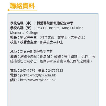
聯絡資料
學校名稱（中）：
博愛醫院鄧佩瓊紀念中學
學校名稱（英）：
Pok Oi Hospital Tang Pui King
Memorial College
校長：
劉家豐先生 （教育文憑、文學士、文學碩士）
校監 / 校管會主席：
鄧英喜太平紳士
地址：
新界元朗朗屏邨第三期
交通：
港鐵屯馬線：朗屏站； 輕鐵：豐年路站； 九巴、港
鐵接駁巴士及小巴：經朗屏邨或青山公路元朗段之路線。
電話：
24741576
傳真：
24757933
電郵：
pohtpkmc@tpk.edu.hk
網址：
http://www.tpk.edu.hk