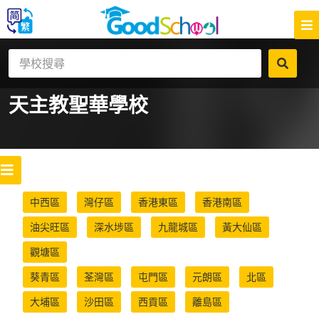
天主教聖華學校
中西區
灣仔區
香港東區
香港南區
油尖旺區
深水埗區
九龍城區
黃大仙區
觀塘區
葵青區
荃灣區
屯門區
元朗區
北區
大埔區
沙田區
西貢區
離島區