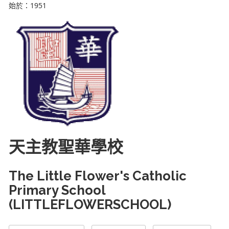
始於：1951
天主教聖華學校
The Little Flower's Catholic
Primary School
(LITTLEFLOWERSCHOOL)