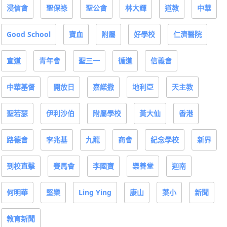
浸信會
聖保祿
聖公會
林大輝
道教
中華
Good School
寶血
附屬
好學校
仁濟醫院
宣道
青年會
聖三一
循道
信義會
中華基督
開放日
嘉諾撒
地利亞
天主教
聖若瑟
伊利沙伯
附屬學校
黃大仙
香港
路德會
李兆基
九龍
商會
紀念學校
新界
到校直擊
賽馬會
李國寶
樂善堂
迦南
何明華
堅樂
Ling Ying
康山
葉小
新聞
教育新聞