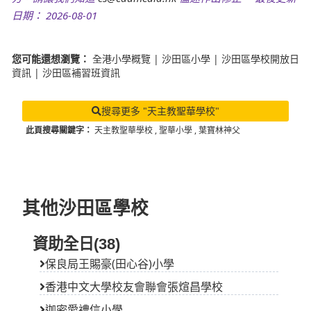
日期： 2026-08-01
您可能還想瀏覽：
全港小學概覽
|
沙田區小學
|
沙田區學校開放日
資訊
|
沙田區補習班資訊
搜尋更多 "天主教聖華學校"
此頁搜尋關鍵字：
天主教聖華學校
,
聖華小學
,
葉寶林神父
其他沙田區學校
資助全日(38)
保良局王賜豪(田心谷)小學
香港中文大學校友會聯會張煊昌學校
迦密愛禮信小學