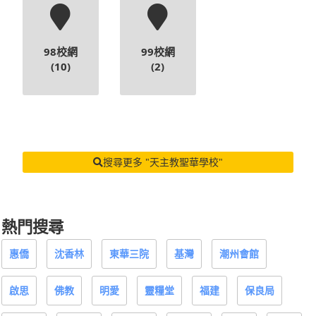
98校網
99校網
(10)
(2)
搜尋更多 "天主教聖華學校"
熱門搜尋
惠僑
沈香林
東華三院
基灣
潮州會館
啟思
佛教
明愛
靈糧堂
福建
保良局