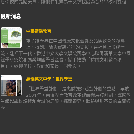
悉學校的亮點美事，讓他們能夠為子女尋找最適合的學校和課程。
最新消息
中華禮儀教育
為了讓學界在中國傳統文化涵養及品德教育的範疇
上，得到理論與實踐並行的支援，在社會上形成清
流，造福下一代，香港中文大學文學院國學中心聯同清華大學中國
經學研究院和馮燊均國學基金會，攜手推動「禮儀文明教育項
目」，歡迎學校、教師和家長一同參與。
惠僑英文中學：世界學堂
「世界學堂計劃」是惠僑課外活動計劃的重點，早於
2001年，惠僑配合教育改革建議開展該計劃，冀盼學
生超越學科課程和考試的局限，擴闊眼界，體驗與別不同的學習經
歷。