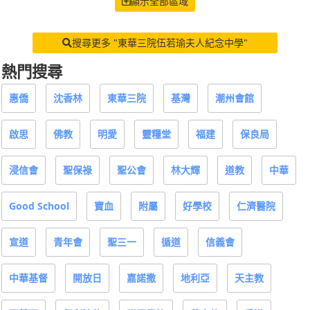
顯示全部區域
搜尋更多 "東華三院伍若瑜夫人紀念中學"
熱門搜尋
惠僑
沈香林
東華三院
基灣
潮州會館
啟思
佛教
明愛
靈糧堂
福建
保良局
浸信會
聖保祿
聖公會
林大輝
道教
中華
Good School
寶血
附屬
好學校
仁濟醫院
宣道
青年會
聖三一
循道
信義會
中華基督
開放日
嘉諾撒
地利亞
天主教