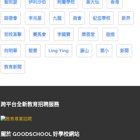
聖若瑟
伊利沙伯
附屬學校
黃大仙
香港
路德會
李兆基
九龍
商會
紀念學校
新界
到校直擊
賽馬會
李國寶
樂善堂
迦南
何明華
堅樂
Ling Ying
康山
葉小
新聞
教育新聞
跨平台全新教育招聘服務
關於 GOODSCHOOL 好學校網站