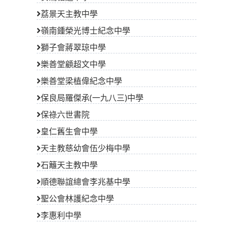
荔景天主教中學
嶺南鍾榮光博士紀念中學
獅子會蔣翠琼中學
樂善堂顧超文中學
樂善堂梁植偉紀念中學
保良局羅傑承(一九八三)中學
保祿六世書院
皇仁舊生會中學
天主教慈幼會伍少梅中學
石籬天主教中學
順德聯誼總會李兆基中學
聖公會林護紀念中學
李惠利中學