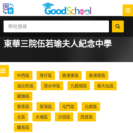
東華三院伍若瑜夫人紀念中學
中西區
灣仔區
香港東區
香港南區
油尖旺區
深水埗區
九龍城區
黃大仙區
觀塘區
葵青區
荃灣區
屯門區
元朗區
北區
大埔區
沙田區
西貢區
離島區