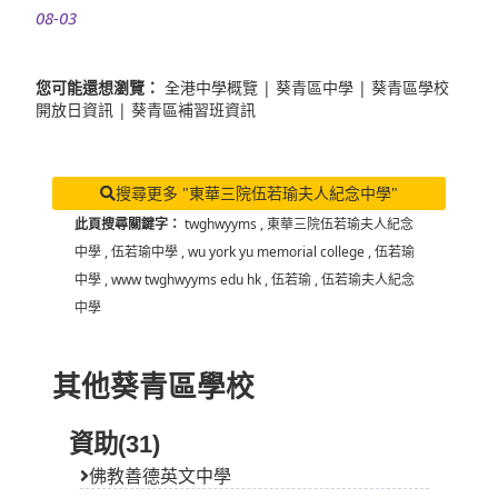
08-03
您可能還想瀏覽：
全港中學概覽
|
葵青區中學
|
葵青區學校
開放日資訊
|
葵青區補習班資訊
搜尋更多 "東華三院伍若瑜夫人紀念中學"
此頁搜尋關鍵字：
twghwyyms
,
東華三院伍若瑜夫人紀念
中學
,
伍若瑜中學
,
wu york yu memorial college
,
伍若瑜
中學
,
www twghwyyms edu hk
,
伍若瑜
,
伍若瑜夫人紀念
中學
其他葵青區學校
資助(31)
佛教善德英文中學