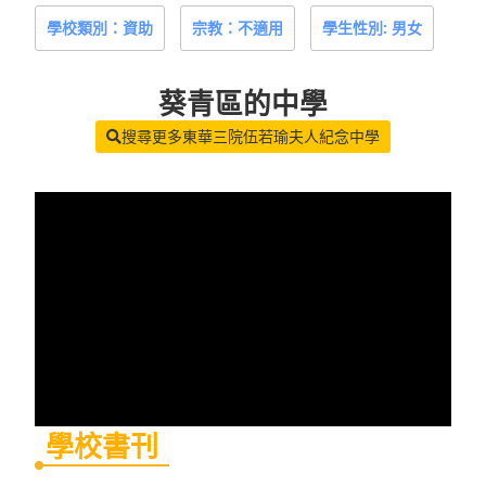
學校類別：資助
宗教：不適用
學生性別: 男女
葵青區
的中學
搜尋更多東華三院伍若瑜夫人紀念中學
學校書刊