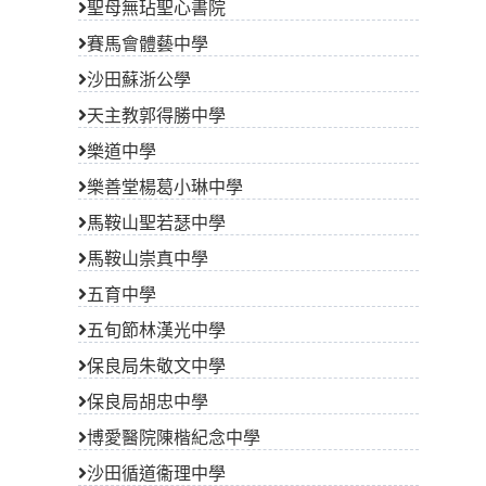
聖母無玷聖心書院
賽馬會體藝中學
沙田蘇浙公學
天主教郭得勝中學
樂道中學
樂善堂楊葛小琳中學
馬鞍山聖若瑟中學
馬鞍山崇真中學
五育中學
五旬節林漢光中學
保良局朱敬文中學
保良局胡忠中學
博愛醫院陳楷紀念中學
沙田循道衞理中學