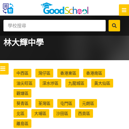
林大輝中學
中西區
灣仔區
香港東區
香港南區
油尖旺區
深水埗區
九龍城區
黃大仙區
觀塘區
葵青區
荃灣區
屯門區
元朗區
北區
大埔區
沙田區
西貢區
離島區