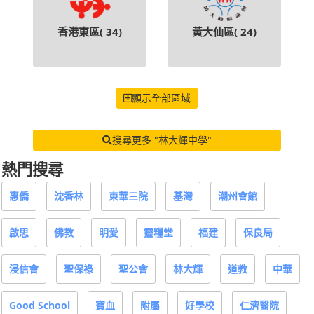
香港東區(
34
)
黃大仙區(
24
)
顯示全部區域
搜尋更多 "林大輝中學"
熱門搜尋
惠僑
沈香林
東華三院
基灣
潮州會館
啟思
佛教
明愛
靈糧堂
福建
保良局
浸信會
聖保祿
聖公會
林大輝
道教
中華
Good School
寶血
附屬
好學校
仁濟醫院