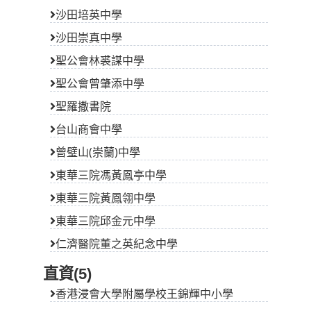
沙田培英中學
沙田崇真中學
聖公會林裘謀中學
聖公會曾肇添中學
聖羅撒書院
台山商會中學
曾璧山(崇蘭)中學
東華三院馮黃鳳亭中學
東華三院黃鳳翎中學
東華三院邱金元中學
仁濟醫院董之英紀念中學
直資(5)
香港浸會大學附屬學校王錦輝中小學