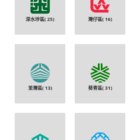
深水埗區(
25
)
灣仔區(
16
)
荃灣區(
13
)
葵青區(
31
)