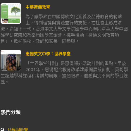
中華禮儀教育
為了讓學界在中國傳統文化涵養及品德教育的範疇
上，得到理論與實踐並行的支援，在社會上形成清
流，造福下一代，香港中文大學文學院國學中心聯同清華大學中國
經學研究院和馮燊均國學基金會，攜手推動「禮儀文明教育項
目」，歡迎學校、教師和家長一同參與。
惠僑英文中學：世界學堂
「世界學堂計劃」是惠僑課外活動計劃的重點，早於
2001年，惠僑配合教育改革建議開展該計劃，冀盼學
生超越學科課程和考試的局限，擴闊眼界，體驗與別不同的學習經
歷。
熱門分類
幼稚園概覽