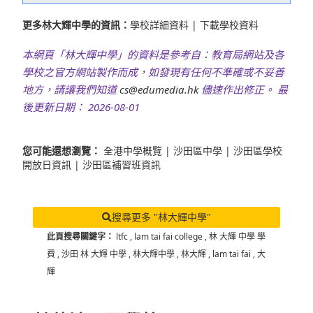
更多林大輝中學的資訊：
學校詳細資料
|
下載學校資料
本網頁「林大輝中學」的資料是參考自：教育局網站及各
學校之官方網站製作而成，如發現有任何不準確或不妥善
地方，請讓我們知道
cs@edumedia.hk
儘速作出修正。 最
後更新日期： 2026-08-01
您可能還想瀏覽：
全港中學概覽
|
沙田區中學
|
沙田區學校
開放日資訊
|
沙田區補習班資訊
搜尋更多 "林大輝中學"
此頁搜尋關鍵字：
ltfc
,
lam tai fai college
,
林 大輝 中學 學
費
,
沙田 林 大輝 中學
,
林大輝中學
,
林大輝
,
lam tai fai
,
大
輝