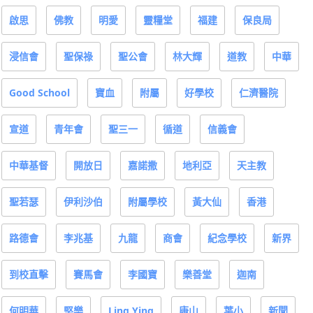
啟思
佛教
明愛
靈糧堂
福建
保良局
浸信會
聖保祿
聖公會
林大輝
道教
中華
Good School
寶血
附屬
好學校
仁濟醫院
宣道
青年會
聖三一
循道
信義會
中華基督
開放日
嘉諾撒
地利亞
天主教
聖若瑟
伊利沙伯
附屬學校
黃大仙
香港
路德會
李兆基
九龍
商會
紀念學校
新界
到校直擊
賽馬會
李國寶
樂善堂
迦南
何明華
堅樂
Ling Ying
康山
葉小
新聞