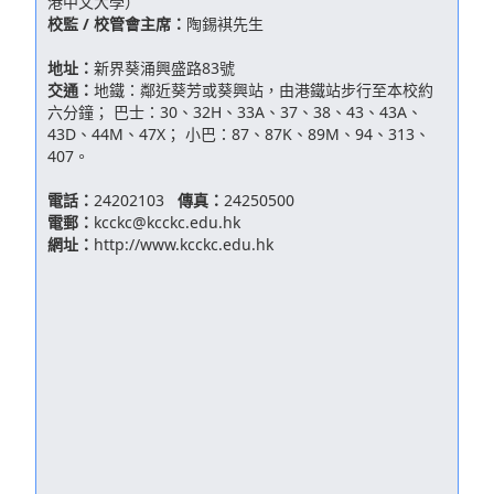
港中文大學）
校監 / 校管會主席：
陶錫褀先生
地址：
新界葵涌興盛路83號
交通：
地鐵：鄰近葵芳或葵興站，由港鐵站步行至本校約
六分鐘； 巴士：30、32H、33A、37、38、43、43A、
43D、44M、47X； 小巴：87、87K、89M、94、313、
407。
電話：
24202103
傳真：
24250500
電郵：
kcckc@kcckc.edu.hk
網址：
http://www.kcckc.edu.hk