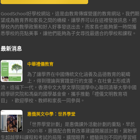
GoodSchool好學校網站，這是由教育傳媒營運的教育網站，我們期
望成為教育界和家長之間的橋樑，讓學界可以在這裡發放訊息，把
學校內的教學政策和好人好事發送出去，而家長也能夠第一時間獲
悉學校的亮點美事，讓他們能夠為子女尋找最適合的學校和課程。
最新消息
中華禮儀教育
為了讓學界在中國傳統文化涵養及品德教育的範疇
上，得到理論與實踐並行的支援，在社會上形成清
流，造福下一代，香港中文大學文學院國學中心聯同清華大學中國
經學研究院和馮燊均國學基金會，攜手推動「禮儀文明教育項
目」，歡迎學校、教師和家長一同參與。
惠僑英文中學：世界學堂
「世界學堂計劃」是惠僑課外活動計劃的重點，早於
2001年，惠僑配合教育改革建議開展該計劃，冀盼學
生超越學科課程和考試的局限，擴闊眼界，體驗與別不同的學習經