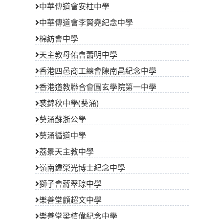
中華傳道會安柱中學
中華傳道會李賢堯紀念中學
棉紡會中學
天主教母佑會蕭明中學
香港四邑商工總會陳南昌紀念中學
香港道教聯合會圓玄學院第一中學
裘錦秋中學(葵涌)
葵涌蘇浙公學
葵涌循道中學
荔景天主教中學
嶺南鍾榮光博士紀念中學
獅子會蔣翠琼中學
樂善堂顧超文中學
樂善堂梁植偉紀念中學