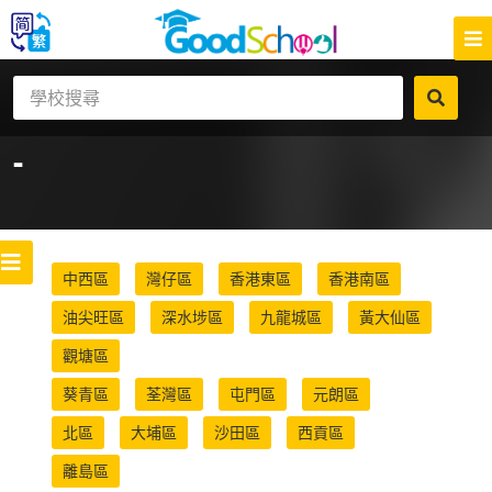
-
中西區
灣仔區
香港東區
香港南區
油尖旺區
深水埗區
九龍城區
黃大仙區
觀塘區
葵青區
荃灣區
屯門區
元朗區
北區
大埔區
沙田區
西貢區
離島區