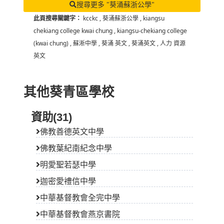
搜尋更多 "葵涌蘇浙公學"
此頁搜尋關鍵字：
kcckc
,
葵涌蘇浙公學
,
kiangsu
chekiang college kwai chung
,
kiangsu-chekiang college
(kwai chung)
,
蘇淅中學
,
葵涌 英文
,
葵涌英文
,
人力 資源
英文
其他葵青區學校
資助(31)
佛教善德英文中學
佛教葉紀南紀念中學
明愛聖若瑟中學
迦密愛禮信中學
中華基督教會全完中學
中華基督教會燕京書院