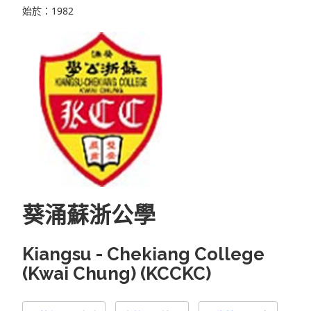
始於：1982
葵涌蘇浙公學
Kiangsu - Chekiang College
(Kwai Chung) (KCCKC)