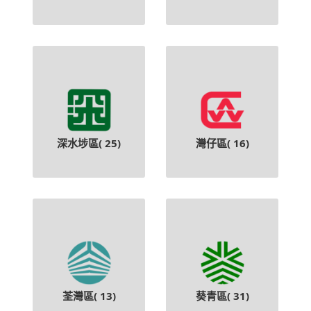
深水埗區(
25
)
灣仔區(
16
)
荃灣區(
13
)
葵青區(
31
)