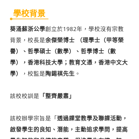
學校背景
葵涌蘇浙公學
創立於1982年，學校沒有宗教
背景，校長是
余傑榮博士 （理學士（甲等榮
譽）、哲學碩士（數學）、哲學博士（數
學），香港科技大學；教育文憑，香港中文大
學）
，校監是
陶錫褀先生
。
該校校訓是
「整齊嚴肅」
該校辦學宗旨是「
透過課堂教學及聯課活動，
啟發學生的良知、潛能，主動追求學問，提高