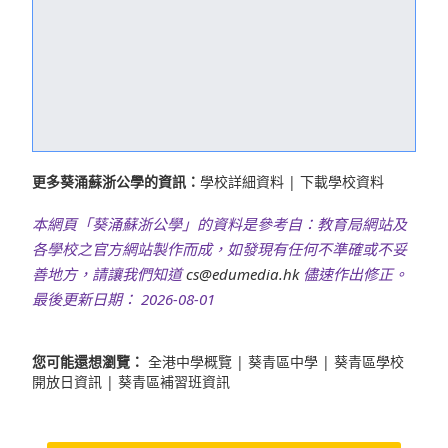
更多葵涌蘇浙公學的資訊：
學校詳細資料
|
下載學校資料
本網頁「葵涌蘇浙公學」的資料是參考自：教育局網站及
各學校之官方網站製作而成，如發現有任何不準確或不妥
善地方，請讓我們知道
cs@edumedia.hk
儘速作出修正。
最後更新日期： 2026-08-01
您可能還想瀏覽：
全港中學概覽
|
葵青區中學
|
葵青區學校
開放日資訊
|
葵青區補習班資訊