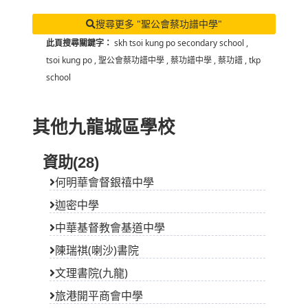
此頁搜尋關鍵字：
skh tsoi kung po secondary school
,
tsoi kung po
,
聖公會蔡功譜中學
,
蔡功譜中學
,
蔡功譜
,
tkp
school
其他九龍城區學校
資助(28)
何明華會督銀禧中學
迦密中學
中華基督教會基道中學
陳瑞祺(喇沙)書院
文理書院(九龍)
旅港開平商會中學
嘉諾撒聖家書院