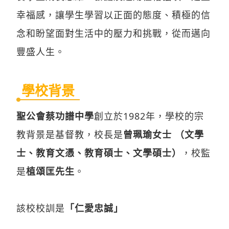
念和盼望面對生活中的壓力和挑戰，從而邁向
豐盛人生。
學校背景
聖公會蔡功譜中學
創立於1982年，學校的宗
教背景是基督教，校長是
曾珮瑜女士 （文學
士、教育文憑、教育碩士、文學碩士）
，校監
是
植頌匡先生
。
該校校訓是
「仁愛忠誠」
該校辦學宗旨是「
學校秉承基督精神辦學，以