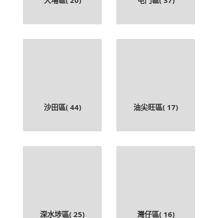
沙田區(
44
)
油尖旺區(
17
)
深水埗區(
25
)
灣仔區(
16
)