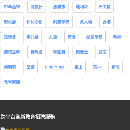
聖若瑟
伊利沙伯
附屬學校
黃大仙
香港
路德會
李兆基
九龍
商會
紀念學校
新界
到校直擊
賽馬會
李國寶
樂善堂
迦南
何明華
堅樂
Ling Ying
康山
葉小
新聞
教育新聞
跨平台全新教育招聘服務