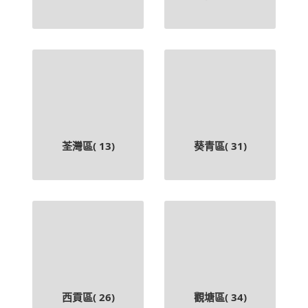
荃灣區(
13
)
葵青區(
31
)
西貢區(
26
)
觀塘區(
34
)