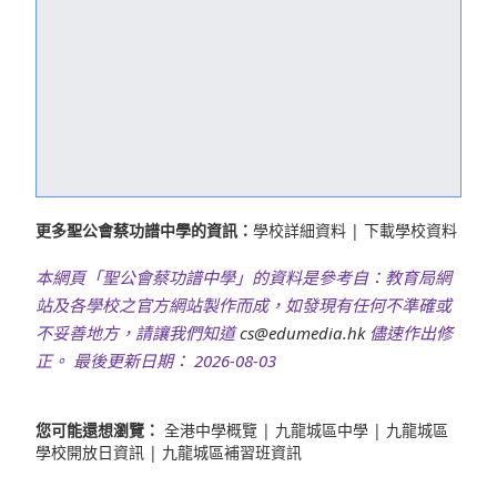
更多聖公會蔡功譜中學的資訊：
學校詳細資料
|
下載學校資料
本網頁「聖公會蔡功譜中學」的資料是參考自：教育局網
站及各學校之官方網站製作而成，如發現有任何不準確或
不妥善地方，請讓我們知道
cs@edumedia.hk
儘速作出修
正。 最後更新日期： 2026-08-03
您可能還想瀏覽：
全港中學概覽
|
九龍城區中學
|
九龍城區
學校開放日資訊
|
九龍城區補習班資訊
搜尋更多 "聖公會蔡功譜中學"