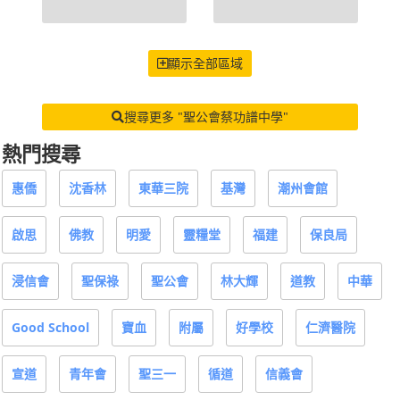
顯示全部區域
搜尋更多 "聖公會蔡功譜中學"
熱門搜尋
惠僑
沈香林
東華三院
基灣
潮州會館
啟思
佛教
明愛
靈糧堂
福建
保良局
浸信會
聖保祿
聖公會
林大輝
道教
中華
Good School
寶血
附屬
好學校
仁濟醫院
宣道
青年會
聖三一
循道
信義會
中華基督
開放日
嘉諾撒
地利亞
天主教