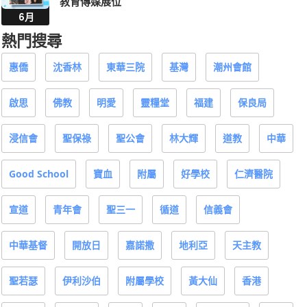
熱門搜尋
惠僑
沈香林
東華三院
基灣
潮州會館
啟思
佛教
明愛
靈糧堂
福建
保良局
浸信會
聖保祿
聖公會
林大輝
道教
中華
Good School
寶血
附屬
好學校
仁濟醫院
宣道
青年會
聖三一
循道
信義會
中華基督
開放日
嘉諾撒
地利亞
天主教
聖若瑟
伊利沙伯
附屬學校
黃大仙
香港
路德會
李兆基
九龍
商會
紀念學校
新界