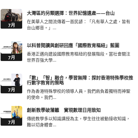
在美華人之間流傳着一首民諺：「凡有華人之處，皆有
7月
台山鄉音。」...
以科普閱讀與創研回應「國際教育樞紐」藍圖
香港正邁向建設國際教育樞紐的發展階段。當社會關注
7月
世界百強大學...
「數」「智」融合，學習無障：探討香港特殊學校推
行數字教育的策略
7月
作為香港特殊學校的領導人員，我們肩負着獨特而神聖
的使命。我們...
創新教學破藩籬 實現數理日用致知
傳統教學多以知識講授為主，學生往往被動接收知識，
7月
難以切身體會...
以科啟智築基礎 以善創新育幼苗
隨着STEAM教育全面普及，小學科學素養的啟蒙培育成