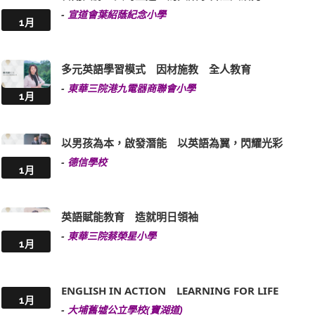
多元英語學習模式 因材施教 全人教育
-
東華三院港九電器商聯會小學
1月
以男孩為本，啟發潛能 以英語為翼，閃耀光彩
-
德信學校
1月
英語賦能教育 造就明日領袖
-
東華三院蔡榮星小學
1月
ENGLISH IN ACTION LEARNING FOR LIFE
1月
-
大埔舊墟公立學校(寶湖道)