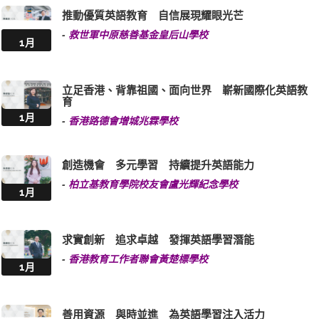
-
救世軍中原慈善基金皇后山學校
1月
立足香港、背靠祖國、面向世界 嶄新國際化英語教
育
1月
-
香港路德會增城兆霖學校
創造機會 多元學習 持續提升英語能力
-
柏立基教育學院校友會盧光輝紀念學校
1月
求實創新 追求卓越 發揮英語學習潛能
-
香港教育工作者聯會黃楚標學校
1月
善用資源 與時並進 為英語學習注入活力
-
宣道會葉紹蔭紀念小學
1月