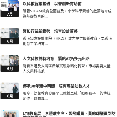
7月
為基礎教育的...
緊扣行業新趨勢 培育設計菁英
香港知專設計學院（HKDI）致力提供優質教育，為香港
6月
創意工業培育...
人文科技雙軌培育 緊貼AI拓多元出路
隨着香港及大灣區產業實現數碼化轉型，市場需要大量
6月
人文與科技兼...
傳承90年耀中精髓 培育專業幼教人才
現今，幼兒教育發展早已脫離單純「照顧孩子」的傳統
6月
定位，轉向專...
LTE教育展｜李慧瓊主席、鄧飛議員、黃錦輝議員到訪
教育傳媒展位
6月