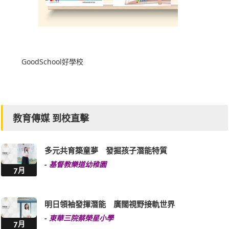
教育傳媒 到校直擊
多元共育築童夢 發掘孩子潛能特質
-
基督教樂道幼稚園
7月
明日領袖發揮潛能 廣闊視野接軌世界
-
東華三院蔡榮星小學
7月