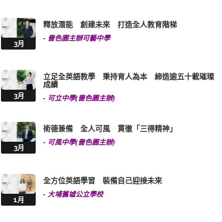
釋放潛能 創建未來 打造全人教育階梯
-
嗇色園主辦可藝中學
3月
立足全英語教學 秉持育人為本 締造逾五十載璀璨
成績
3月
-
可立中學(嗇色園主辦)
術德兼備 全人可風 貫徹「三得精神」
-
可風中學(嗇色園主辦)
3月
全方位英語學習 裝備自己迎接未來
-
大埔舊墟公立學校
1月
推動優質英語教育 自信展現耀眼光芒