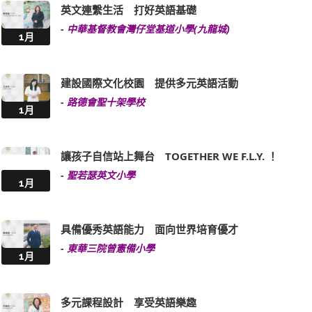
1月
建設國際文化校園 提供多元英語活動
-
路德會聖十架學校
1月
讓孩子自信站上舞台 TOGETHER WE F.L.Y. ！
-
聖若瑟英文小學
1月
具備優秀英語能力 面向世界培育優才
-
東華三院曾憲備小學
1月
多元課程設計 享受英語樂趣
-
聖公會置富始南小學
1月