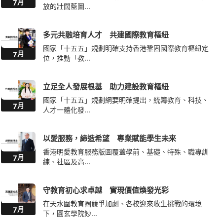
多元共融培育人才 共建國際教育樞紐
國家「十五五」規劃明確支持香港鞏固國際教育樞紐定
7月
位，推動「教...
立足全人發展根基 助力建設教育樞紐
國家「十五五」規劃綱要明確提出，統籌教育、科技、
7月
人才一體化發...
以愛服務，締造希望 專業賦能學生未來
香港明愛教育服務版圖覆蓋學前、基礎、特殊、職專訓
7月
練、社區及高...
守教育初心求卓越 實現價值煥發光彩
在天水圍教育圈競爭加劇、各校迎來收生挑戰的環境
7月
下，圓玄學院妙...
大灣區的另類選擇：世界記憶遺產——台山