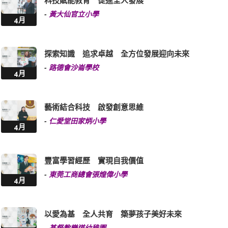
探索知識 追求卓越 全方位發展迎向未來
-
路德會沙崙學校
4月
藝術結合科技 啟發創意思維
-
仁愛堂田家炳小學
4月
豐富學習經歷 實現自我價值
-
東莞工商總會張煌偉小學
4月
以愛為基 全人共育 築夢孩子美好未來
-
基督教樂道幼稚園
4月