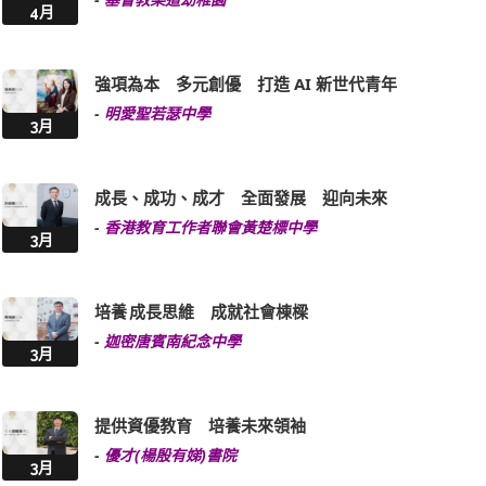
強項為本 多元創優 打造 AI 新世代青年
-
明愛聖若瑟中學
3月
成長、成功、成才 全面發展 迎向未來
-
香港教育工作者聯會黃楚標中學
3月
培養 成長思維 成就社會棟樑
-
迦密唐賓南紀念中學
3月
提供資優教育 培養未來領袖
-
優才(楊殷有娣)書院
3月