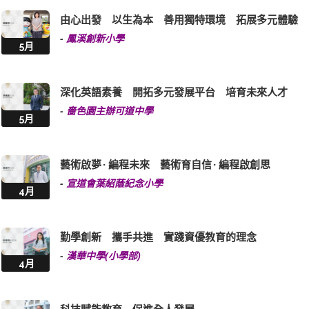
-
鳳溪創新小學
5月
深化英語素養 開拓多元發展平台 培育未來人才
-
嗇色園主辦可道中學
5月
藝術啟夢 · 編程未來 藝術育自信 · 編程啟創思
-
宣道會葉紹蔭紀念小學
4月
勤學創新 攜手共進 實踐資優教育的理念
-
漢華中學(小學部)
4月
科技賦能教育 促進全人發展
-
黃大仙官立小學
4月