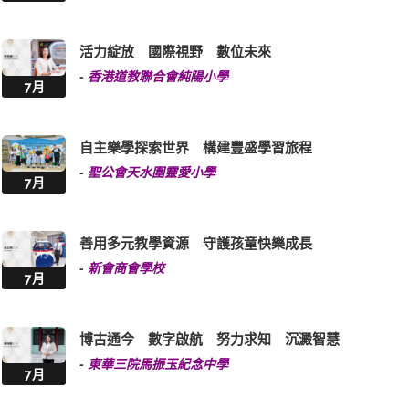
活力綻放 國際視野 數位未來
-
香港道教聯合會純陽小學
7月
自主樂學探索世界 構建豐盛學習旅程
-
聖公會天水圍靈愛小學
7月
善用多元教學資源 守護孩童快樂成長
-
新會商會學校
7月
博古通今 數字啟航 努力求知 沉澱智慧
-
東華三院馬振玉紀念中學
7月
由心出發 以生為本 善用獨特環境 拓展多元體驗