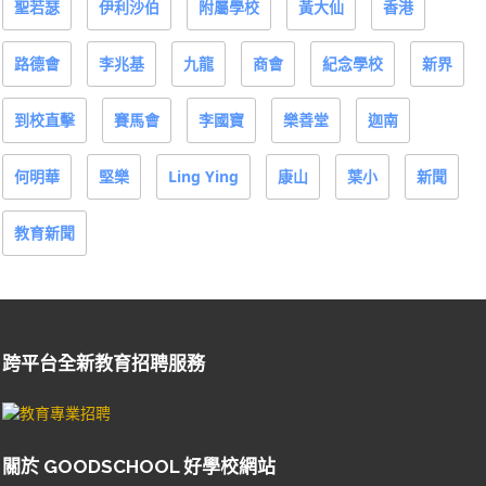
聖若瑟
伊利沙伯
附屬學校
黃大仙
香港
路德會
李兆基
九龍
商會
紀念學校
新界
到校直擊
賽馬會
李國寶
樂善堂
迦南
何明華
堅樂
Ling Ying
康山
葉小
新聞
教育新聞
跨平台全新教育招聘服務
關於 GOODSCHOOL 好學校網站