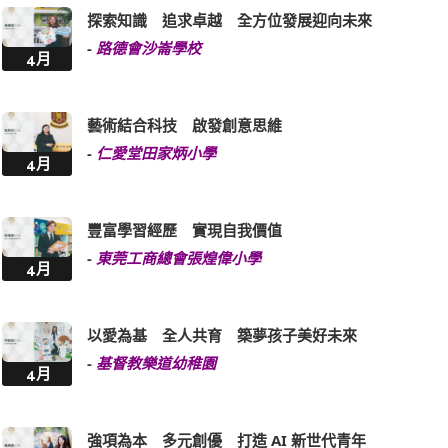
探索知識 追求卓越 全方位發展迎向未來
-
路德會沙崙學校
4月
藝術結合科技 啟發創意思維
-
仁愛堂田家炳小學
4月
豐富學習經歷 實現自我價值
-
東莞工商總會張煌偉小學
4月
以愛為基 全人共育 築夢孩子美好未來
-
基督教樂道幼稚園
4月
強項為本 多元創優 打造 AI 新世代青年