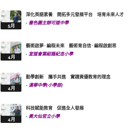
深化英語素養 開拓多元發展平台 培育未來人才
-
嗇色園主辦可道中學
5月
藝術啟夢 · 編程未來 藝術育自信 · 編程啟創思
-
宣道會葉紹蔭紀念小學
4月
勤學創新 攜手共進 實踐資優教育的理念
-
漢華中學(小學部)
4月
科技賦能教育 促進全人發展
-
黃大仙官立小學
4月