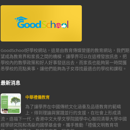
GoodSchool好學校網站，這是由教育傳媒營運的教育網站，我們期
望成為教育界和家長之間的橋樑，讓學界可以在這裡發放訊息，把
學校內的教學政策和好人好事發送出去，而家長也能夠第一時間獲
悉學校的亮點美事，讓他們能夠為子女尋找最適合的學校和課程。
最新消息
中華禮儀教育
為了讓學界在中國傳統文化涵養及品德教育的範疇
上，得到理論與實踐並行的支援，在社會上形成清
流，造福下一代，香港中文大學文學院國學中心聯同清華大學中國
經學研究院和馮燊均國學基金會，攜手推動「禮儀文明教育項