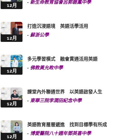
-
新生命教育協會呂郭碧鳳中學
12月
打造沉浸語境 英語活學活用
-
蘇浙公學
12月
多元學習模式 融會貫通活用英語
-
佛教黃允畋中學
12月
課堂內外聯通世界 以英語啟發人生
-
東華三院李潤田紀念中學
12月
英語教育層層遞進 找到目標學有所成
-
博愛醫院八十週年鄧英喜中學
12月