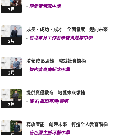
-
明愛聖若瑟中學
3月
成長、成功、成才 全面發展 迎向未來
-
香港教育工作者聯會黃楚標中學
3月
培養 成長思維 成就社會棟樑
-
迦密唐賓南紀念中學
3月
提供資優教育 培養未來領袖
-
優才(楊殷有娣)書院
3月
釋放潛能 創建未來 打造全人教育階梯
-
嗇色園主辦可藝中學