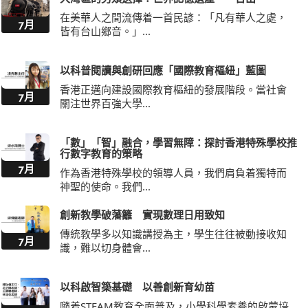
在美華人之間流傳着一首民諺：「凡有華人之處，
7月
皆有台山鄉音。」...
以科普閱讀與創研回應「國際教育樞紐」藍圖
香港正邁向建設國際教育樞紐的發展階段。當社會
7月
關注世界百強大學...
「數」「智」融合，學習無障：探討香港特殊學校推
行數字教育的策略
7月
作為香港特殊學校的領導人員，我們肩負着獨特而
神聖的使命。我們...
創新教學破藩籬 實現數理日用致知
傳統教學多以知識講授為主，學生往往被動接收知
7月
識，難以切身體會...
以科啟智築基礎 以善創新育幼苗
隨着STEAM教育全面普及，小學科學素養的啟蒙培