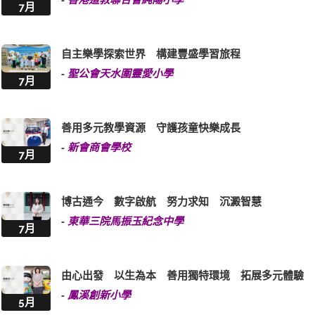
7月
自主樂學探索世界 構建豐盛學習旅程
-
聖公會天水圍靈愛小學
7月
善用多元教學資源 守護孩童快樂成長
-
新會商會學校
7月
博古通今 數字啟航 努力求知 沉澱智慧
-
東華三院馬振玉紀念中學
7月
由心出發 以生為本 善用獨特環境 拓展多元體驗
-
鳳溪創新小學
5月