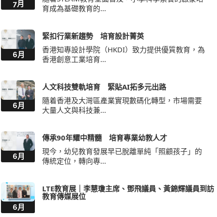
7月
育成為基礎教育的...
緊扣行業新趨勢 培育設計菁英
香港知專設計學院（HKDI）致力提供優質教育，為
6月
香港創意工業培育...
人文科技雙軌培育 緊貼AI拓多元出路
隨着香港及大灣區產業實現數碼化轉型，市場需要
6月
大量人文與科技兼...
傳承90年耀中精髓 培育專業幼教人才
現今，幼兒教育發展早已脫離單純「照顧孩子」的
6月
傳統定位，轉向專...
LTE教育展｜李慧瓊主席、鄧飛議員、黃錦輝議員到訪
教育傳媒展位
6月