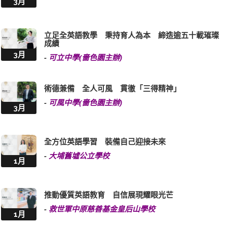
3月
立足全英語教學 秉持育人為本 締造逾五十載璀璨
成績
3月
-
可立中學(嗇色園主辦)
術德兼備 全人可風 貫徹「三得精神」
-
可風中學(嗇色園主辦)
3月
全方位英語學習 裝備自己迎接未來
-
大埔舊墟公立學校
1月
推動優質英語教育 自信展現耀眼光芒
-
救世軍中原慈善基金皇后山學校
1月