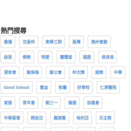
熱門搜尋
惠僑
沈香林
東華三院
基灣
潮州會館
啟思
佛教
明愛
靈糧堂
福建
保良局
浸信會
聖保祿
聖公會
林大輝
道教
中華
Good School
寶血
附屬
好學校
仁濟醫院
宣道
青年會
聖三一
循道
信義會
中華基督
開放日
嘉諾撒
地利亞
天主教