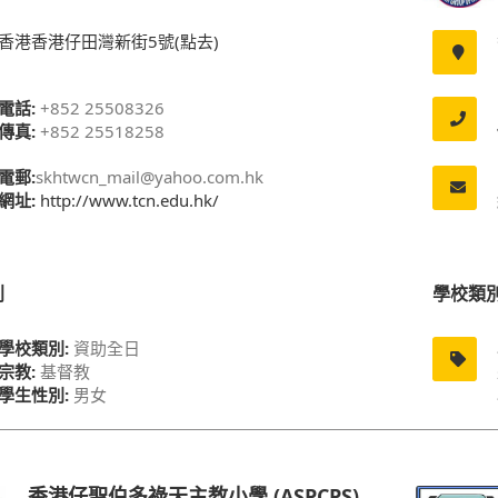
香港香港仔田灣新街5號(點去)
電話:
+852 25508326
傳真:
+852 25518258
電郵:
skhtwcn_mail@yahoo.com.hk
網址:
http://www.tcn.edu.hk/
別
學校類
學校類別:
資助全日
宗教:
基督教
學生性別:
男女
香港仔聖伯多祿天主教小學 (ASPCPS)