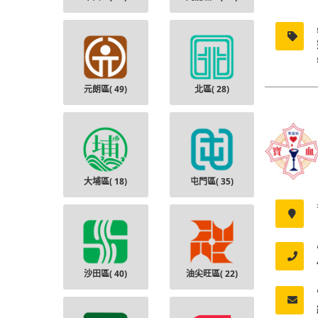
元朗區(
49
)
北區(
28
)
大埔區(
18
)
屯門區(
35
)
沙田區(
40
)
油尖旺區(
22
)