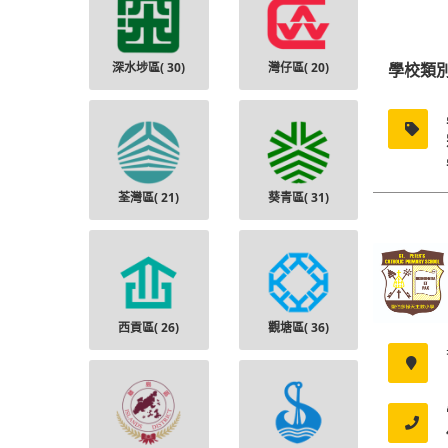
深水埗區(
30
)
灣仔區(
20
)
學校類
荃灣區(
21
)
葵青區(
31
)
西貢區(
26
)
觀塘區(
36
)