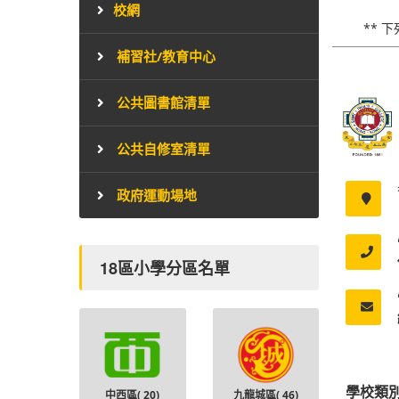
校網
** 
補習社/教育中心
公共圖書館清單
公共自修室清單
政府運動場地
18區小學分區名單
學校類
中西區(
20
)
九龍城區(
46
)