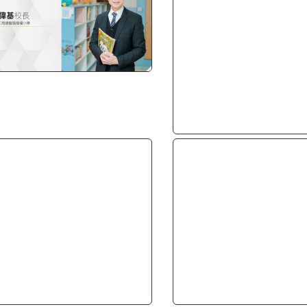
發掘潛能 成就夢想 培育
024年5月
莞工商總會張煌偉小學至今已成立四十週年，以「博學力行」為校訓
性，使同學在德、智、體、群、美五育方面得到均衡的發展，未來成
並進、潛能盡展」是學校的特色與理念，梁偉基校長一方面相信小朋
一方面，他亦非常重視同學多元發展，希望能夠讓同學潛能盡展、成就夢想。