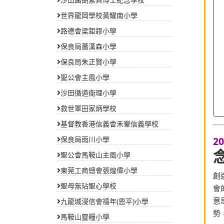
世界龍岡學校黃耀南小學
路德會梁鉅鏐小學
保良局蕭漢森小學
2
保良局朱正賢小學
聖公會主風小學
創
沙田循道衛理小學
會
救世軍田家炳學校
意
勢
基督教香港信義會禾輋信義學校
保良局雨川小學
聖公會馬鞍山主風小學
東莞工商總會張煌偉小學
聖母無玷聖心學校
九龍城浸信會禧年(恩平)小學
馬鞍山靈糧小學