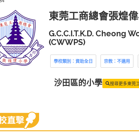
84
東莞工商總會張煌偉
G.C.C.I.T.K.D. Cheong 
(CWWPS)
學校類別：資助全日
宗教：不適用
沙田區
的小學
搜尋更多東莞