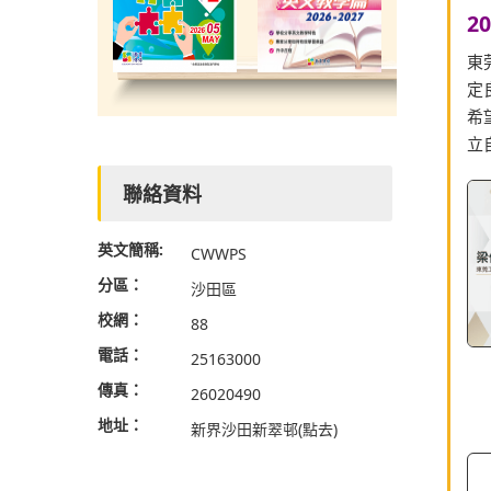
2
東
定
希
立
聯絡資料
英文簡稱:
CWWPS
分區：
沙田區
校網：
88
電話：
25163000
傳真：
26020490
地址：
新界沙田新翠邨
(點去)