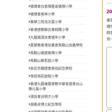
循理會白普理基金循理小學
循理會美林小學
東華三院冼次雲小學
香港道教聯合會純陽小學
九龍城浸信會禧年小學
基督教香港信義會馬鞍山信義學校
馬鞍山循道衛理小學
馬鞍山聖若瑟小學
吳氏宗親總會泰伯紀念學校
保良局莊啟程小學
香港九龍塘基督教中華宣道會台山
陳元喜小學
浸信會呂明才小學
胡素貞博士紀念學校
沙田圍胡素貞博士紀念學校