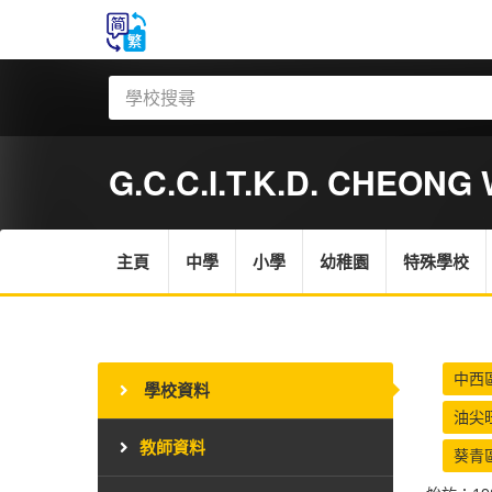
G.C.C.I.T.K.D. CHEONG 
主頁
中學
小學
幼稚園
特殊學校
中西
學校資料
油尖
教師資料
葵青