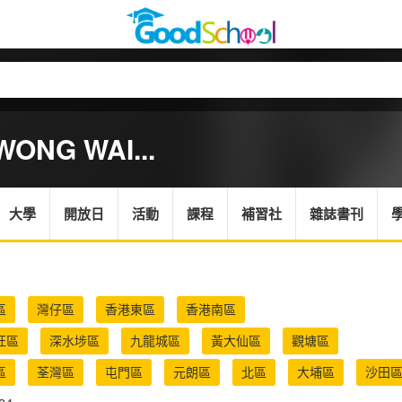
WONG WAI...
大學
開放日
活動
課程
補習社
雜誌書刊
區
灣仔區
香港東區
香港南區
旺區
深水埗區
九龍城區
黃大仙區
觀塘區
區
荃灣區
屯門區
元朗區
北區
大埔區
沙田