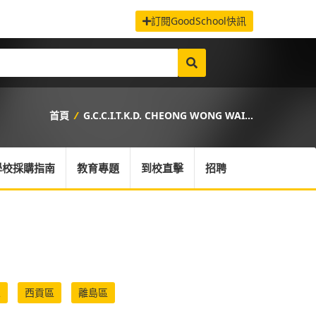
訂閱GoodSchool快訊
首頁
/
G.C.C.I.T.K.D. CHEONG WONG WAI...
學校採購指南
教育專題
到校直擊
招聘
區
西貢區
離島區