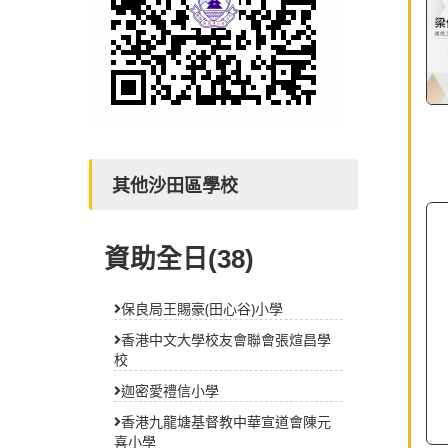
其他沙田區學校
資助全日(38)
保良局王賜豪(田心谷)小學
2
香港中文大學校友會聯會張煊昌學
東
校
樣
迦密愛禮信小學
時
香港九龍塘基督教中華宣道會陳元
另
喜小學