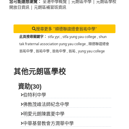
您可能還想瀏覽：
全港中學概覽
|
元朗區中學
|
元朗區學校
開放日資訊
|
元朗區補習班資訊
搜尋更多 "順德聯誼總會翁祐中學"
此頁搜尋關鍵字：
stfa yyc
,
stfa yung yau college
,
shun
tak fraternal association yung yau college
,
順德聯誼總會
翁祐中學
,
翁祐中學
,
翁佑中學
,
翁祐
,
yung yau college
其他元朗區學校
資助(30)
伯特利中學
佛教茂峰法師紀念中學
明愛元朗陳震夏中學
中華基督教會方潤華中學