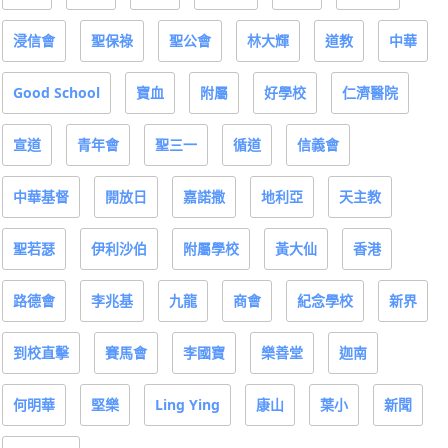
浸信會
聖保祿
聖公會
林大輝
道教
中華
Good School
寶血
附屬
好學校
仁濟醫院
宣道
青年會
聖三一
循道
信義會
中華基督
開放日
嘉諾撒
地利亞
天主教
聖若瑟
伊利沙伯
附屬學校
黃大仙
香港
路德會
李兆基
九龍
商會
紀念學校
新界
到校直擊
賽馬會
李國寶
樂善堂
迦南
何明華
堅樂
Ling Ying
康山
葉小
新聞