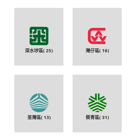
深水埗區(
25
)
灣仔區(
16
)
荃灣區(
13
)
葵青區(
31
)