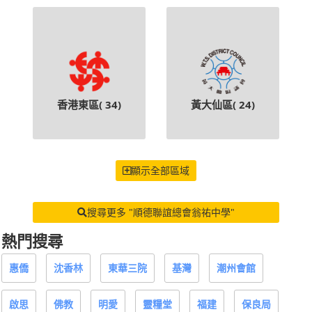
香港東區(
34
)
黃大仙區(
24
)
顯示全部區域
搜尋更多 "順德聯誼總會翁祐中學"
熱門搜尋
惠僑
沈香林
東華三院
基灣
潮州會館
啟思
佛教
明愛
靈糧堂
福建
保良局