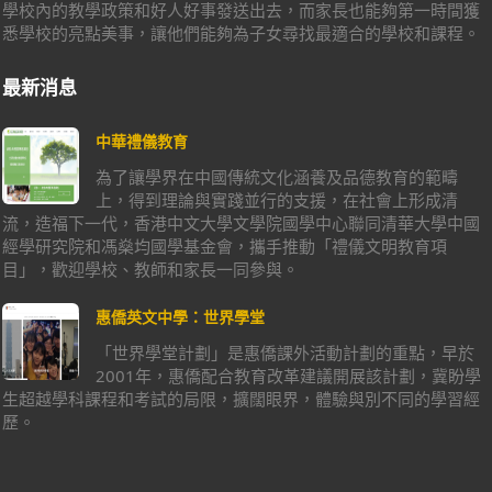
學校內的教學政策和好人好事發送出去，而家長也能夠第一時間獲
悉學校的亮點美事，讓他們能夠為子女尋找最適合的學校和課程。
最新消息
中華禮儀教育
為了讓學界在中國傳統文化涵養及品德教育的範疇
上，得到理論與實踐並行的支援，在社會上形成清
流，造福下一代，香港中文大學文學院國學中心聯同清華大學中國
經學研究院和馮燊均國學基金會，攜手推動「禮儀文明教育項
目」，歡迎學校、教師和家長一同參與。
惠僑英文中學：世界學堂
「世界學堂計劃」是惠僑課外活動計劃的重點，早於
2001年，惠僑配合教育改革建議開展該計劃，冀盼學
生超越學科課程和考試的局限，擴闊眼界，體驗與別不同的學習經
歷。