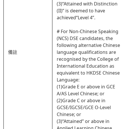
(3)“Attained with Distinction
(II)” is deemed to have
achieved“Level 4”.
# For Non-Chinese Speaking
(NCS) DSE candidates, the
following alternative Chinese
備註
language qualifications are
recognised by the College of
International Education as
equivalent to HKDSE Chinese
Language:
(1)Grade E or above in GCE
A/AS Level Chinese; or
(2)Grade C or above in
GCSE/IGCSE/GCE O-Level
Chinese; or
(3)“Attained” or above in
Applied Learning Chinese