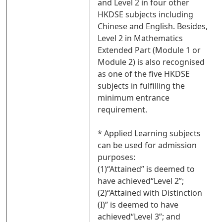
and Level 2 in four other
HKDSE subjects including
Chinese and English. Besides,
Level 2 in Mathematics
Extended Part (Module 1 or
Module 2) is also recognised
as one of the five HKDSE
subjects in fulfilling the
minimum entrance
requirement.
* Applied Learning subjects
can be used for admission
purposes:
(1)“Attained” is deemed to
have achieved“Level 2”;
(2)“Attained with Distinction
(I)” is deemed to have
achieved“Level 3”; and