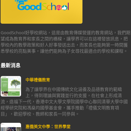
GoodSchool好學校網站，這是由教育傳媒營運的教育網站，我們期
望成為教育界和家長之間的橋樑，讓學界可以在這裡發放訊息，把
學校內的教學政策和好人好事發送出去，而家長也能夠第一時間獲
悉學校的亮點美事，讓他們能夠為子女尋找最適合的學校和課程。
最新消息
中華禮儀教育
為了讓學界在中國傳統文化涵養及品德教育的範疇
上，得到理論與實踐並行的支援，在社會上形成清
流，造福下一代，香港中文大學文學院國學中心聯同清華大學中國
經學研究院和馮燊均國學基金會，攜手推動「禮儀文明教育項
目」，歡迎學校、教師和家長一同參與。
惠僑英文中學：世界學堂