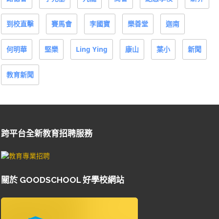
到校直擊
賽馬會
李國寶
樂善堂
迦南
何明華
堅樂
Ling Ying
康山
葉小
新聞
教育新聞
跨平台全新教育招聘服務
關於 GOODSCHOOL 好學校網站