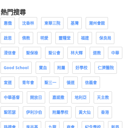
熱門搜尋
惠僑
沈香林
東華三院
基灣
潮州會館
啟思
佛教
明愛
靈糧堂
福建
保良局
浸信會
聖保祿
聖公會
林大輝
道教
中華
Good School
寶血
附屬
好學校
仁濟醫院
宣道
青年會
聖三一
循道
信義會
中華基督
開放日
嘉諾撒
地利亞
天主教
聖若瑟
伊利沙伯
附屬學校
黃大仙
香港
路德會
李兆基
九龍
商會
紀念學校
新界