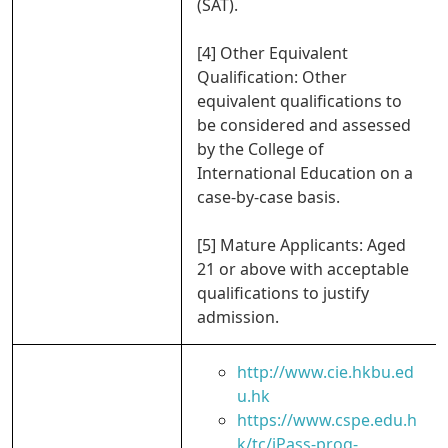
(SAT).
[4] Other Equivalent
Qualification: Other
equivalent qualifications to
be considered and assessed
by the College of
International Education on a
case-by-case basis.
[5] Mature Applicants: Aged
21 or above with acceptable
qualifications to justify
admission.
http://www.cie.hkbu.ed
u.hk
https://www.cspe.edu.h
k/tc/iPass-prog-