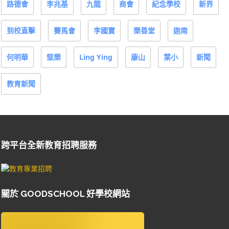
路德會
李兆基
九龍
商會
紀念學校
新界
到校直擊
賽馬會
李國寶
樂善堂
迦南
何明華
堅樂
Ling Ying
康山
葉小
新聞
教育新聞
跨平台全新教育招聘服務
關於 GOODSCHOOL 好學校網站