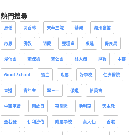
熱門搜尋
惠僑
沈香林
東華三院
基灣
潮州會館
啟思
佛教
明愛
靈糧堂
福建
保良局
浸信會
聖保祿
聖公會
林大輝
道教
中華
Good School
寶血
附屬
好學校
仁濟醫院
宣道
青年會
聖三一
循道
信義會
中華基督
開放日
嘉諾撒
地利亞
天主教
聖若瑟
伊利沙伯
附屬學校
黃大仙
香港