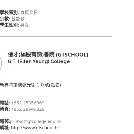
學校類別:
直資全日
宗教:
基督教
學生性別:
男女
優才(楊殷有娣)書院 (GTSCHOOL)
G.T. (Ellen Yeung) College
新界將軍澳嶺光街１０號(點去)
電話:
+852 25356869
傳真:
+852 28949828
電郵:
pri-tko@gtcollege.edu.hk
網址:
http://www.gtschool.hk