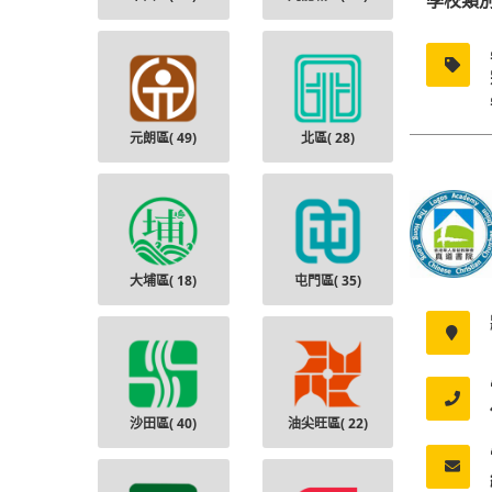
學校類
元朗區(
49
)
北區(
28
)
大埔區(
18
)
屯門區(
35
)
沙田區(
40
)
油尖旺區(
22
)