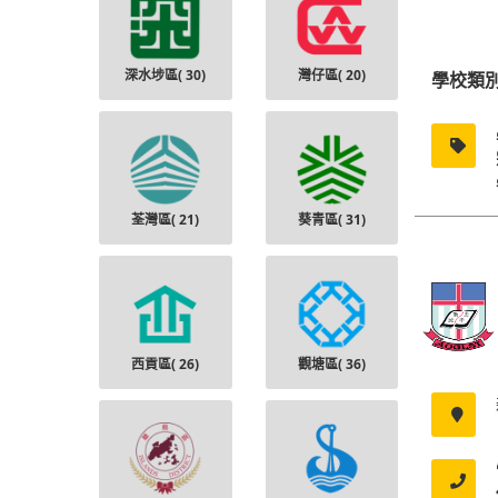
深水埗區(
30
)
灣仔區(
20
)
學校類
荃灣區(
21
)
葵青區(
31
)
西貢區(
26
)
觀塘區(
36
)