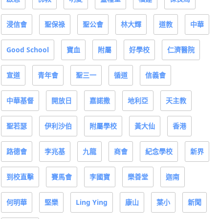
浸信會
聖保祿
聖公會
林大輝
道教
中華
Good School
寶血
附屬
好學校
仁濟醫院
宣道
青年會
聖三一
循道
信義會
中華基督
開放日
嘉諾撒
地利亞
天主教
聖若瑟
伊利沙伯
附屬學校
黃大仙
香港
路德會
李兆基
九龍
商會
紀念學校
新界
到校直擊
賽馬會
李國寶
樂善堂
迦南
何明華
堅樂
Ling Ying
康山
葉小
新聞