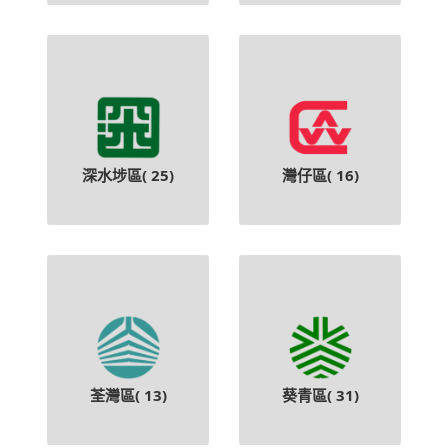
深水埗區(
25
)
灣仔區(
16
)
荃灣區(
13
)
葵青區(
31
)