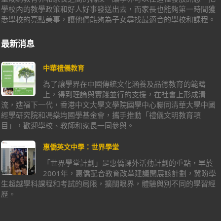
學校內的教學政策和好人好事發送出去，而家長也能夠第一時間獲
悉學校的亮點美事，讓他們能夠為子女尋找最適合的學校和課程。
最新消息
中華禮儀教育
為了讓學界在中國傳統文化涵養及品德教育的範疇
上，得到理論與實踐並行的支援，在社會上形成清
流，造福下一代，香港中文大學文學院國學中心聯同清華大學中國
經學研究院和馮燊均國學基金會，攜手推動「禮儀文明教育項
目」，歡迎學校、教師和家長一同參與。
惠僑英文中學：世界學堂
「世界學堂計劃」是惠僑課外活動計劃的重點，早於
2001年，惠僑配合教育改革建議開展該計劃，冀盼學
生超越學科課程和考試的局限，擴闊眼界，體驗與別不同的學習經
歷。