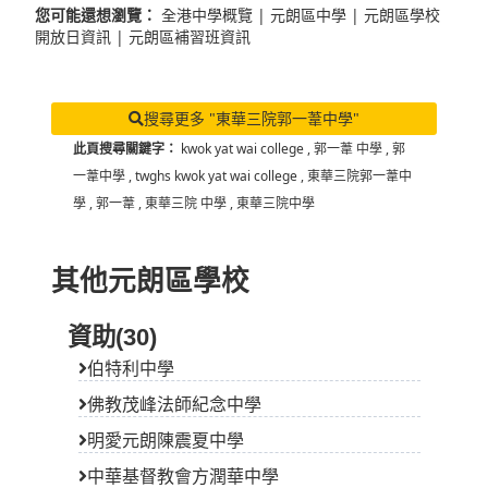
您可能還想瀏覽：
全港中學概覽
|
元朗區中學
|
元朗區學校
開放日資訊
|
元朗區補習班資訊
搜尋更多 "東華三院郭一葦中學"
此頁搜尋關鍵字：
kwok yat wai college
,
郭一葦 中學
,
郭
一葦中學
,
twghs kwok yat wai college
,
東華三院郭一葦中
學
,
郭一葦
,
東華三院 中學
,
東華三院中學
其他元朗區學校
資助(30)
伯特利中學
佛教茂峰法師紀念中學
明愛元朗陳震夏中學
中華基督教會方潤華中學