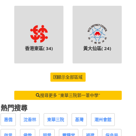
香港東區(
34
)
黃大仙區(
24
)
顯示全部區域
搜尋更多 "東華三院郭一葦中學"
熱門搜尋
惠僑
沈香林
東華三院
基灣
潮州會館
啟思
佛教
明愛
靈糧堂
福建
保良局