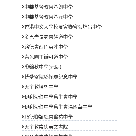
中華基督教會基朗中學
中華基督教會基元中學
香港中文大學校友會聯會張煊昌中學
金巴崙長老會耀道中學
路德會西門英才中學
嗇色園主辦可道中學
裘錦秋中學(元朗)
博愛醫院鄧佩瓊紀念中學
天主教培聖中學
伊利沙伯中學舊生會中學
伊利沙伯中學舊生會湯國華中學
順德聯誼總會翁祐中學
天主教崇德英文書院