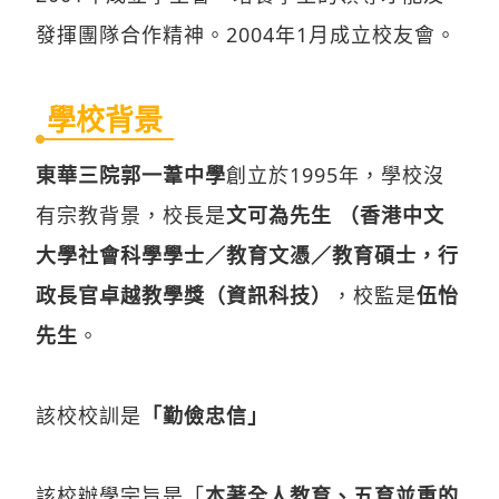
發揮團隊合作精神。2004年1月成立校友會。
學校背景
東華三院郭一葦中學
創立於1995年，學校沒
有宗教背景，校長是
文可為先生 （香港中文
大學社會科學學士／教育文憑／教育碩士，行
政長官卓越教學獎（資訊科技）
，校監是
伍怡
先生
。
該校校訓是
「勤儉忠信」
該校辦學宗旨是「
本著全人教育、五育並重的