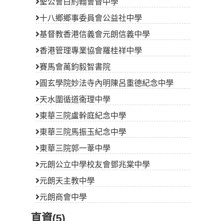
聖公會白約翰會督中學
十八鄉鄉事委員會公益社中學
基督教香港信義會元朗信義中學
香港管理專業協會羅桂祥中學
賽馬會萬鈞毅智書院
圓玄學院妙法寺內明陳呂重德紀念中學
天水圍循道衞理中學
東華三院盧幹庭紀念中學
東華三院馬振玉紀念中學
東華三院郭一葦中學
元朗公立中學校友會鄧兆棠中學
元朗天主教中學
元朗商會中學
直資(5)