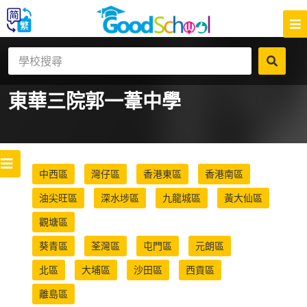
東華三院郭一葦中學
中西區
灣仔區
香港東區
香港南區
油尖旺區
深水埗區
九龍城區
黃大仙區
觀塘區
葵青區
荃灣區
屯門區
元朗區
北區
大埔區
沙田區
西貢區
離島區