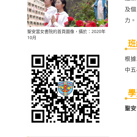
及個
力。
聖安當女書院的首頁圖像，攝於：2020年
10月
班
根據
中五
學
聖安