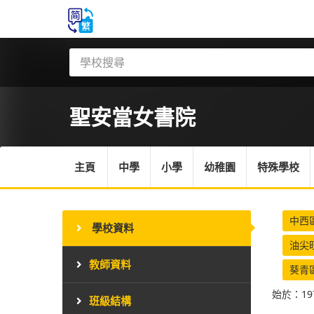
聖安當女書院
主頁
中學
小學
幼稚園
特殊學校
中西
學校資料
油尖
教師資料
葵青
始於：19
班級結構