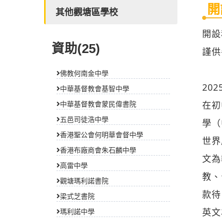
開
其他觀塘區學校
開設
資助(25)
謹供
佛教何南金中學
20
中華基督教會基智中學
在初
中華基督教會蒙民偉書院
五邑司徒浩中學
學（
香港聖公會何明華會督中學
世界
香港布廠商會朱石麟中學
文為
高雷中學
教、
觀塘瑪利諾書院
款待
梁式芝書院
英文
瑪利諾中學