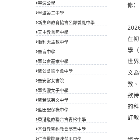
寧波公學
修）
寧波第二中學
新生命教育協會呂郭碧鳳中學
20
天主教普照中學
在初
順利天主教中學
學（
聖言中學
世界
聖公會基孝中學
聖公會梁季彜中學
文為
聖安當女書院
教、
聖傑靈女子中學
款待
聖若瑟英文中學
的科
藍田聖保祿中學
訂教
香港道教聯合會青松中學
基督教聖約教會堅樂中學
仁濟醫院羅陳楚思中學
語文