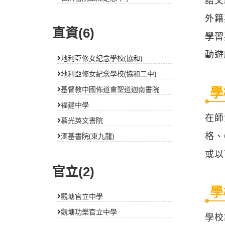
外籍
直資(6)
學習
動遊
地利亞修女紀念學校(協和)
地利亞修女紀念學校(協和二中)
學
基督教中國佈道會聖道迦南書院
福建中學
在師
慕光英文書院
格、
滙基書院(東九龍)
或以
官立(2)
學
觀塘官立中學
觀塘功樂官立中學
學校