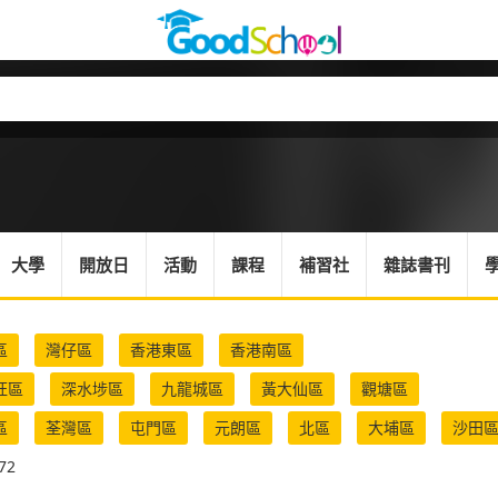
大學
開放日
活動
課程
補習社
雜誌書刊
區
灣仔區
香港東區
香港南區
旺區
深水埗區
九龍城區
黃大仙區
觀塘區
區
荃灣區
屯門區
元朗區
北區
大埔區
沙田
72