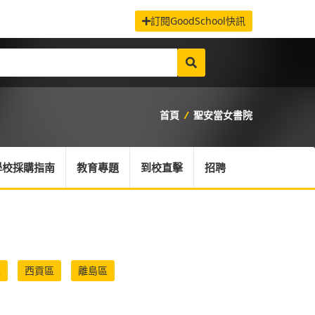
訂閱GoodSchool快訊
首頁
/
聖安當女書院
學校採購指南
教育專題
到校直擊
招聘
區
西貢區
離島區