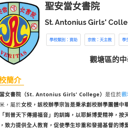
聖安當女書院
St. Antonius Girls' Col
學校類別：資助
宗教：天主教
學
觀塘區
的中
校簡介
女書院（St. Antonius Girls' College）
是位於
觀
米，屬於
女校，該校辦學宗旨是秉承創校辦學團體中
「到普天下傳揚福音」的訓誨，以耶穌博愛精神，按
，致力提供全人教育，促使學生珍重和發揚基督的博