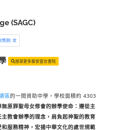
lege (SAGC)
生性別: 女
學
搜尋更多聖安當女書院
塘區
的一間資助中學，學校面積約 4303
華無原罪聖母女修會的辦學使命：遵從主
天主教會辦學的理念，肩負起神聖的教育
愛和服務精神，宏揚中華文化的處世規範