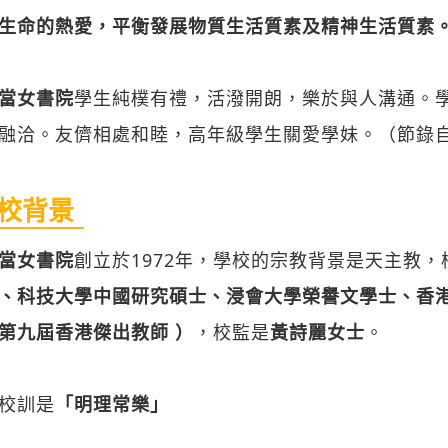
生命的熱愛，平衡發展物質生活質素及精神生活質素
當女書院
學生純樸有禮，活潑開朗，樂於與人溝通。
融洽。友儕相處和睦，高年級學生關愛學妹。（節錄自《
校背景
當女書院
創立於1972年，學校的宗教背景是天主教，
、科技大學中國研究碩士、浸會大學榮譽文學士、香
第九屆香港傑出教師 ）
，校監是
黃詩麗女士
。
校訓是
「明理常樂」