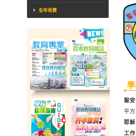
全年收費
學
聖安當
平方
耶穌
工作