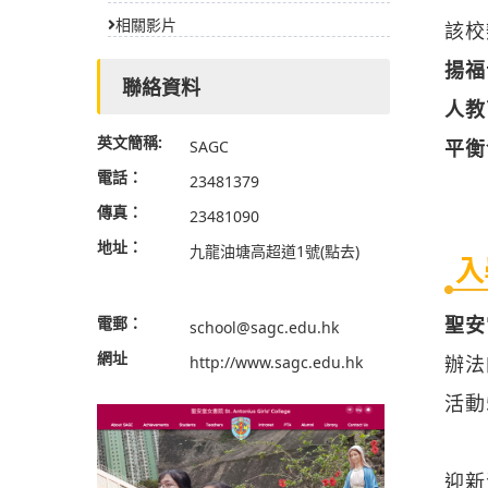
相關影片
該校
揚福
聯絡資料
人教
英文簡稱:
平衡
SAGC
電話：
23481379
傳真：
23481090
地址：
九龍油塘高超道1號
(點去)
入
聖安
電郵：
school@sagc.edu.hk
網址
辦法
http://www.sagc.edu.hk
活動
迎新