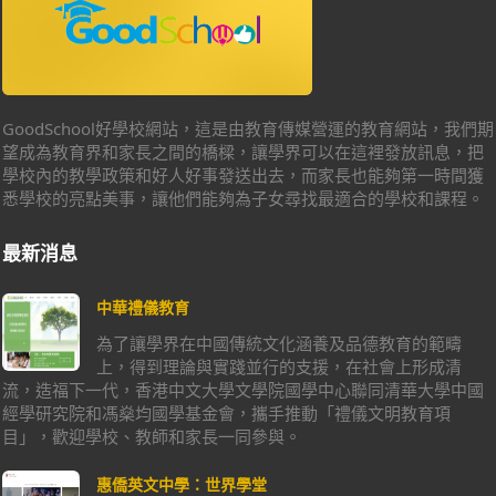
GoodSchool好學校網站，這是由教育傳媒營運的教育網站，我們期
望成為教育界和家長之間的橋樑，讓學界可以在這裡發放訊息，把
學校內的教學政策和好人好事發送出去，而家長也能夠第一時間獲
悉學校的亮點美事，讓他們能夠為子女尋找最適合的學校和課程。
最新消息
中華禮儀教育
為了讓學界在中國傳統文化涵養及品德教育的範疇
上，得到理論與實踐並行的支援，在社會上形成清
流，造福下一代，香港中文大學文學院國學中心聯同清華大學中國
經學研究院和馮燊均國學基金會，攜手推動「禮儀文明教育項
目」，歡迎學校、教師和家長一同參與。
惠僑英文中學：世界學堂