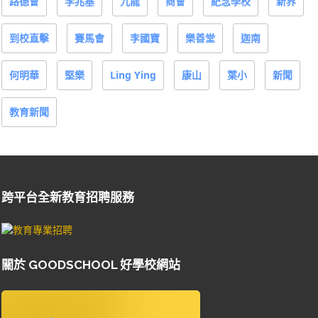
路德會
李兆基
九龍
商會
紀念學校
新界
到校直擊
賽馬會
李國寶
樂善堂
迦南
何明華
堅樂
Ling Ying
康山
葉小
新聞
教育新聞
跨平台全新教育招聘服務
關於 GOODSCHOOL 好學校網站