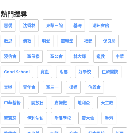
熱門搜尋
惠僑
沈香林
東華三院
基灣
潮州會館
啟思
佛教
明愛
靈糧堂
福建
保良局
浸信會
聖保祿
聖公會
林大輝
道教
中華
Good School
寶血
附屬
好學校
仁濟醫院
宣道
青年會
聖三一
循道
信義會
中華基督
開放日
嘉諾撒
地利亞
天主教
聖若瑟
伊利沙伯
附屬學校
黃大仙
香港