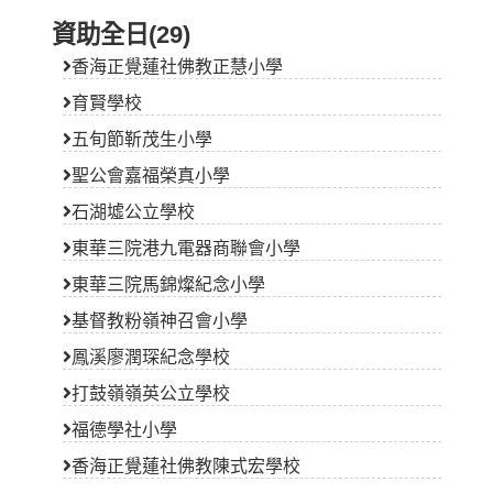
資助全日(29)
香海正覺蓮社佛教正慧小學
育賢學校
五旬節靳茂生小學
聖公會嘉福榮真小學
石湖墟公立學校
東華三院港九電器商聯會小學
東華三院馬錦燦紀念小學
基督教粉嶺神召會小學
鳳溪廖潤琛紀念學校
打鼓嶺嶺英公立學校
福德學社小學
香海正覺蓮社佛教陳式宏學校