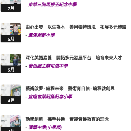
-
東華三院馬振玉紀念中學
7月
由心出發 以生為本 善用獨特環境 拓展多元體驗
-
鳳溪創新小學
5月
深化英語素養 開拓多元發展平台 培育未來人才
-
嗇色園主辦可道中學
5月
藝術啟夢 · 編程未來 藝術育自信 · 編程啟創思
-
宣道會葉紹蔭紀念小學
4月
勤學創新 攜手共進 實踐資優教育的理念
-
漢華中學(小學部)
4月