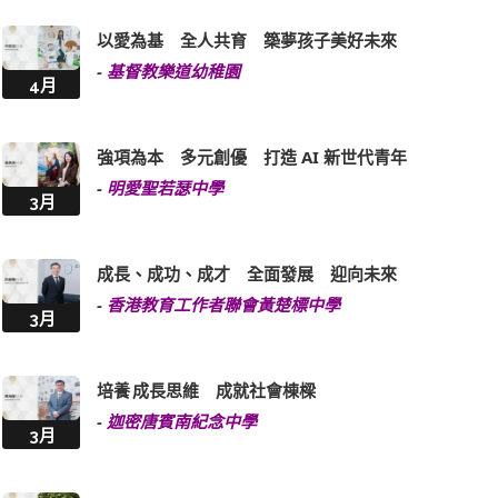
以愛為基 全人共育 築夢孩子美好未來
-
基督教樂道幼稚園
4月
強項為本 多元創優 打造 AI 新世代青年
-
明愛聖若瑟中學
3月
成長、成功、成才 全面發展 迎向未來
-
香港教育工作者聯會黃楚標中學
3月
培養 成長思維 成就社會棟樑
-
迦密唐賓南紀念中學
3月