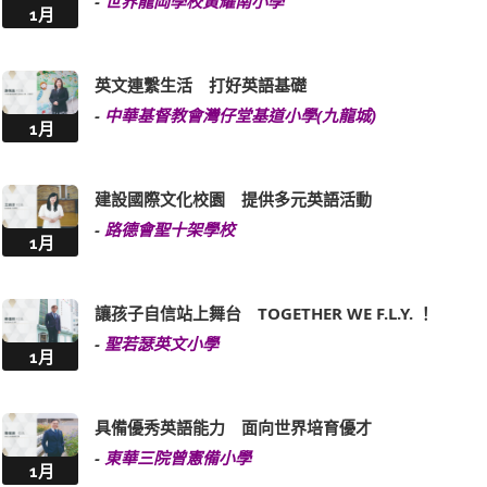
-
世界龍岡學校黃耀南小學
1月
英文連繫生活 打好英語基礎
-
中華基督教會灣仔堂基道小學(九龍城)
1月
建設國際文化校園 提供多元英語活動
-
路德會聖十架學校
1月
讓孩子自信站上舞台 TOGETHER WE F.L.Y. ！
-
聖若瑟英文小學
1月
具備優秀英語能力 面向世界培育優才
-
東華三院曾憲備小學
1月