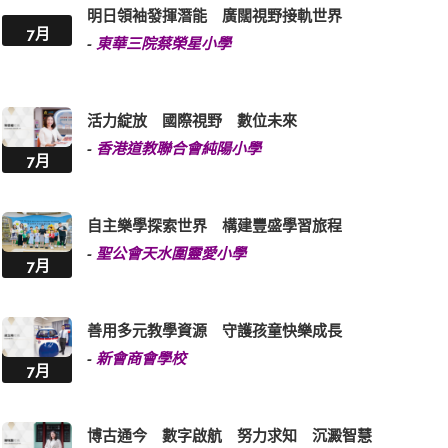
明日領袖發揮潛能 廣闊視野接軌世界
7月
-
東華三院蔡榮星小學
活力綻放 國際視野 數位未來
-
香港道教聯合會純陽小學
7月
自主樂學探索世界 構建豐盛學習旅程
-
聖公會天水圍靈愛小學
7月
善用多元教學資源 守護孩童快樂成長
-
新會商會學校
7月
博古通今 數字啟航 努力求知 沉澱智慧