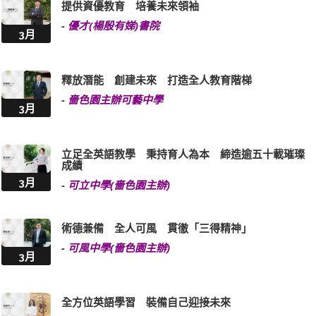
提供資優教育 培養未來領袖
-
優才(楊殷有娣)書院
3月
釋放潛能 創建未來 打造全人教育階梯
-
嗇色園主辦可藝中學
3月
立足全英語教學 秉持育人為本 締造逾五十載璀璨
成績
3月
-
可立中學(嗇色園主辦)
術德兼備 全人可風 貫徹「三得精神」
-
可風中學(嗇色園主辦)
3月
全方位英語學習 裝備自己迎接未來