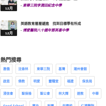
-
東華三院李潤田紀念中學
12月
英語教育層層遞進 找到目標學有所成
-
博愛醫院八十週年鄧英喜中學
12月
熱門搜尋
惠僑
沈香林
東華三院
基灣
潮州會館
啟思
佛教
明愛
靈糧堂
福建
保良局
浸信會
聖保祿
聖公會
林大輝
道教
中華
Good School
寶血
附屬
好學校
仁濟醫院