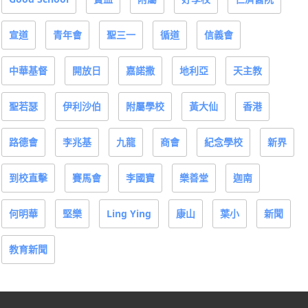
宣道
青年會
聖三一
循道
信義會
中華基督
開放日
嘉諾撒
地利亞
天主教
聖若瑟
伊利沙伯
附屬學校
黃大仙
香港
路德會
李兆基
九龍
商會
紀念學校
新界
到校直擊
賽馬會
李國寶
樂善堂
迦南
何明華
堅樂
Ling Ying
康山
葉小
新聞
教育新聞