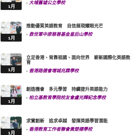
-
大埔舊墟公立學校
1月
推動優質英語教育 自信展現耀眼光芒
-
救世軍中原慈善基金皇后山學校
1月
立足香港、背靠祖國、面向世界 嶄新國際化英語教
育
1月
-
香港路德會增城兆霖學校
創造機會 多元學習 持續提升英語能力
-
柏立基教育學院校友會盧光輝紀念學校
1月
求實創新 追求卓越 發揮英語學習潛能
-
香港教育工作者聯會黃楚標學校
1月