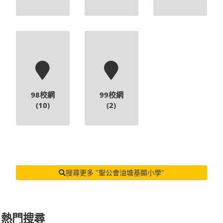
98校網
99校網
(10)
(2)
搜尋更多 "聖公會油塘基顯小學"
熱門搜尋
惠僑
沈香林
東華三院
基灣
潮州會館
啟思
佛教
明愛
靈糧堂
福建
保良局