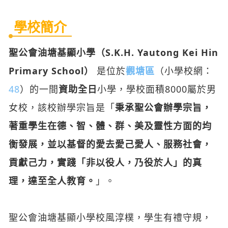
Primary School）
是位於
觀塘區
（小學校網：
48
）的一間
資助全日
小學，學校面積8000屬於男
女校，該校辦學宗旨是「
秉承聖公會辦學宗旨，
著重學生在德、智、體、群、美及靈性方面的均
衡發展，並以基督的愛去愛己愛人、服務社會，
貢獻己力，實踐「非以役人，乃役於人」的真
理，達至全人教育。
」。
聖公會油塘基顯小學校風淳樸，學生有禮守規，
積極參與校內、校外活動及社區服務。教師、家
長與學生對學校歸屬感強。