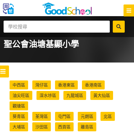
聖公會油塘基顯小學
中西區
灣仔區
香港東區
香港南區
油尖旺區
深水埗區
九龍城區
黃大仙區
觀塘區
葵青區
荃灣區
屯門區
元朗區
北區
大埔區
沙田區
西貢區
離島區