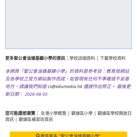
更多聖公會油塘基顯小學的資訊：
學校詳細資料
|
下載學校資料
本網頁「聖公會油塘基顯小學」的資料是參考自：教育局網站
及各學校之官方網站製作而成，如發現有任何不準確或不妥善
地方，請讓我們知道
cs@edumedia.hk
儘速作出修正。 最後更
新日期： 2026-08-03
您可能還想瀏覽：
全港小學概覽
|
觀塘區小學
|
觀塘區學校開放日
資訊
|
觀塘區補習班資訊
搜尋更多 "聖公會油塘基顯小學"
此頁搜尋關鍵字：
skhykh
,
聖公會油塘基顯小學
,
skh yautong kei hin
primary school
,
油塘基顯
,
油塘基顯小學
,
聖公會基顯小學