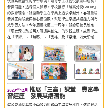
快且具啟發性的學習環境，培育學生在愉悅氛圍中成長，
發揮潛能，追尋個人夢想。學校推行「越高分悅GoFun」
的教育理念，除協助學生在學業上追求卓越外，亦著重培
養其正向態度與核心價值觀，幫助學生掌握共通能力與有
效學習方法。今年適逢校慶二十周年，蘇詠思校長制定
「思進深心臻善萬方瞻遠樂創先」的學習主題，鼓勵學生
在「學術」、「體藝」、「品格」及「樂活」四大領域...
推展「三高」課堂 豐富學
2023年12月
習經歷 發展英語潛能
聖公會油塘基顯小學致力照顧學生學習多樣性，透過靈活