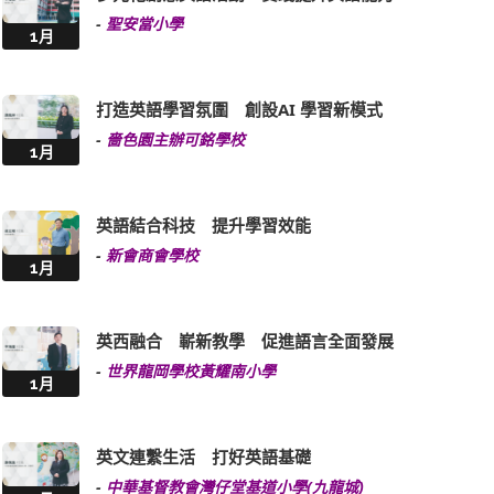
-
聖安當小學
1月
打造英語學習氛圍 創設AI 學習新模式
-
嗇色園主辦可銘學校
1月
英語結合科技 提升學習效能
-
新會商會學校
1月
英西融合 嶄新教學 促進語言全面發展
-
世界龍岡學校黃耀南小學
1月
英文連繫生活 打好英語基礎
-
中華基督教會灣仔堂基道小學(九龍城)