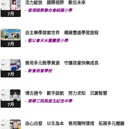
活力綻放 國際視野 數位未來
-
香港道教聯合會純陽小學
7月
自主樂學探索世界 構建豐盛學習旅程
-
聖公會天水圍靈愛小學
7月
善用多元教學資源 守護孩童快樂成長
-
新會商會學校
7月
博古通今 數字啟航 努力求知 沉澱智慧
-
東華三院馬振玉紀念中學
7月
由心出發 以生為本 善用獨特環境 拓展多元體驗