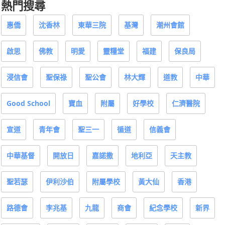
熱門搜尋
惠僑
沈香林
東華三院
基灣
潮州會館
啟思
佛教
明愛
靈糧堂
福建
保良局
浸信會
聖保祿
聖公會
林大輝
道教
中華
Good School
寶血
附屬
好學校
仁濟醫院
宣道
青年會
聖三一
循道
信義會
中華基督
開放日
嘉諾撒
地利亞
天主教
聖若瑟
伊利沙伯
附屬學校
黃大仙
香港
路德會
李兆基
九龍
商會
紀念學校
新界