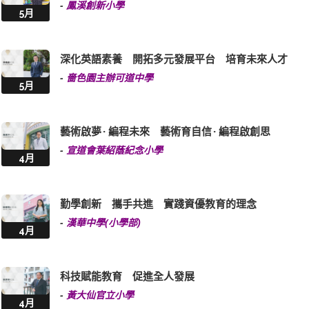
-
鳳溪創新小學
5月
深化英語素養 開拓多元發展平台 培育未來人才
-
嗇色園主辦可道中學
5月
藝術啟夢 · 編程未來 藝術育自信 · 編程啟創思
-
宣道會葉紹蔭紀念小學
4月
勤學創新 攜手共進 實踐資優教育的理念
-
漢華中學(小學部)
4月
科技賦能教育 促進全人發展
-
黃大仙官立小學
4月