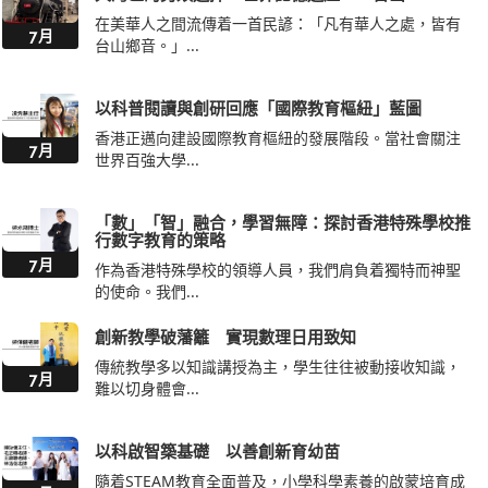
在美華人之間流傳着一首民諺：「凡有華人之處，皆有
7月
台山鄉音。」...
以科普閱讀與創研回應「國際教育樞紐」藍圖
香港正邁向建設國際教育樞紐的發展階段。當社會關注
7月
世界百強大學...
「數」「智」融合，學習無障：探討香港特殊學校推
行數字教育的策略
7月
作為香港特殊學校的領導人員，我們肩負着獨特而神聖
的使命。我們...
創新教學破藩籬 實現數理日用致知
傳統教學多以知識講授為主，學生往往被動接收知識，
7月
難以切身體會...
以科啟智築基礎 以善創新育幼苗
隨着STEAM教育全面普及，小學科學素養的啟蒙培育成