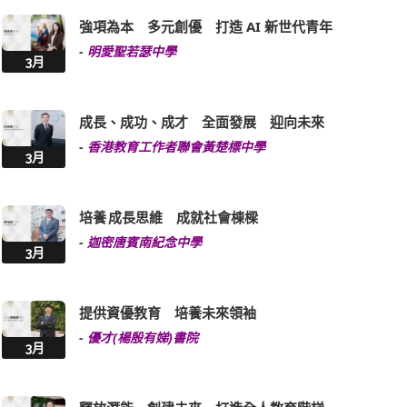
強項為本 多元創優 打造 AI 新世代青年
-
明愛聖若瑟中學
3月
成長、成功、成才 全面發展 迎向未來
-
香港教育工作者聯會黃楚標中學
3月
培養 成長思維 成就社會棟樑
-
迦密唐賓南紀念中學
3月
提供資優教育 培養未來領袖
-
優才(楊殷有娣)書院
3月