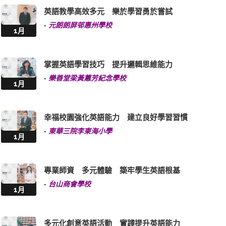
英語教學高效多元 樂於學習勇於嘗試
-
元朗朗屏邨惠州學校
1月
掌握英語學習技巧 提升邏輯思維能力
-
樂善堂梁黃蕙芳紀念學校
1月
幸福校園強化英語能力 建立良好學習習慣
-
東華三院李東海小學
1月
專業師資 多元體驗 築牢學生英語根基
-
台山商會學校
1月
多元化創意英語活動 實踐提升英語能力