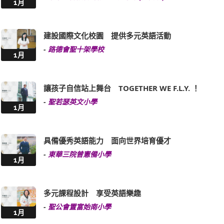
1月
建設國際文化校園 提供多元英語活動
-
路德會聖十架學校
1月
讓孩子自信站上舞台 TOGETHER WE F.L.Y. ！
-
聖若瑟英文小學
1月
具備優秀英語能力 面向世界培育優才
-
東華三院曾憲備小學
1月
多元課程設計 享受英語樂趣
-
聖公會置富始南小學
1月