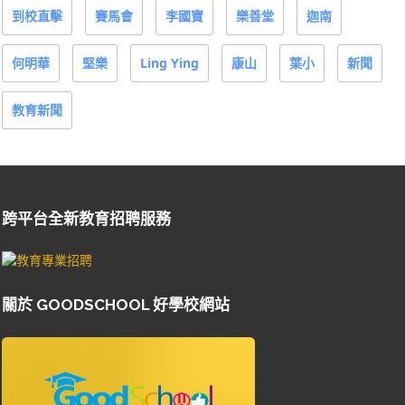
到校直擊
賽馬會
李國寶
樂善堂
迦南
何明華
堅樂
Ling Ying
康山
葉小
新聞
教育新聞
跨平台全新教育招聘服務
關於 GOODSCHOOL 好學校網站