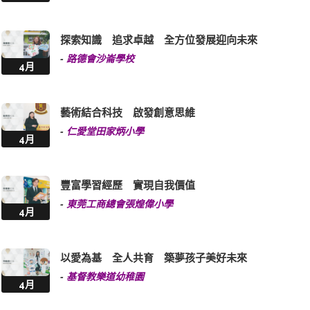
探索知識 追求卓越 全方位發展迎向未來
-
路德會沙崙學校
4月
藝術結合科技 啟發創意思維
-
仁愛堂田家炳小學
4月
豐富學習經歷 實現自我價值
-
東莞工商總會張煌偉小學
4月
以愛為基 全人共育 築夢孩子美好未來
-
基督教樂道幼稚園
4月