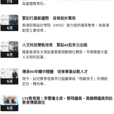
7月
為基礎教育的...
緊扣行業新趨勢 培育設計菁英
香港知專設計學院（HKDI）致力提供優質教育，為香港
6月
創意工業培育...
人文科技雙軌培育 緊貼AI拓多元出路
隨着香港及大灣區產業實現數碼化轉型，市場需要大量
6月
人文與科技兼...
傳承90年耀中精髓 培育專業幼教人才
現今，幼兒教育發展早已脫離單純「照顧孩子」的傳統
6月
定位，轉向專...
LTE教育展｜李慧瓊主席、鄧飛議員、黃錦輝議員到訪
教育傳媒展位
6月