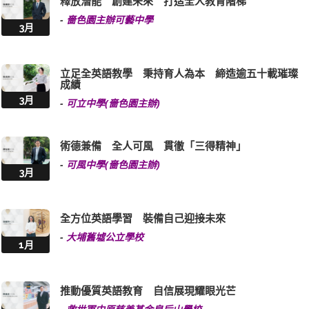
釋放潛能 創建未來 打造全人教育階梯
-
嗇色園主辦可藝中學
3月
立足全英語教學 秉持育人為本 締造逾五十載璀璨
成績
3月
-
可立中學(嗇色園主辦)
術德兼備 全人可風 貫徹「三得精神」
-
可風中學(嗇色園主辦)
3月
全方位英語學習 裝備自己迎接未來
-
大埔舊墟公立學校
1月
推動優質英語教育 自信展現耀眼光芒