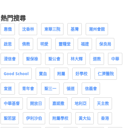
熱門搜尋
惠僑
沈香林
東華三院
基灣
潮州會館
啟思
佛教
明愛
靈糧堂
福建
保良局
浸信會
聖保祿
聖公會
林大輝
道教
中華
Good School
寶血
附屬
好學校
仁濟醫院
宣道
青年會
聖三一
循道
信義會
中華基督
開放日
嘉諾撒
地利亞
天主教
聖若瑟
伊利沙伯
附屬學校
黃大仙
香港