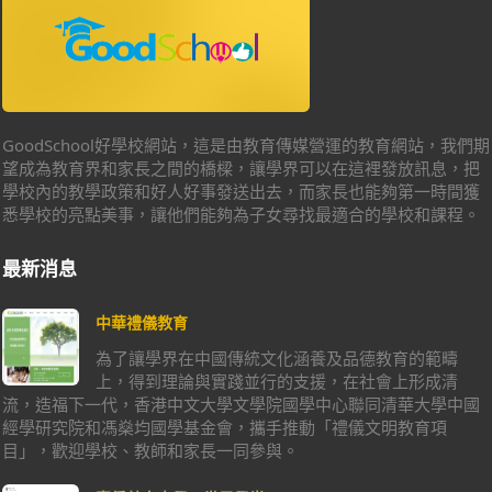
GoodSchool好學校網站，這是由教育傳媒營運的教育網站，我們期
望成為教育界和家長之間的橋樑，讓學界可以在這裡發放訊息，把
學校內的教學政策和好人好事發送出去，而家長也能夠第一時間獲
悉學校的亮點美事，讓他們能夠為子女尋找最適合的學校和課程。
最新消息
中華禮儀教育
為了讓學界在中國傳統文化涵養及品德教育的範疇
上，得到理論與實踐並行的支援，在社會上形成清
流，造福下一代，香港中文大學文學院國學中心聯同清華大學中國
經學研究院和馮燊均國學基金會，攜手推動「禮儀文明教育項
目」，歡迎學校、教師和家長一同參與。