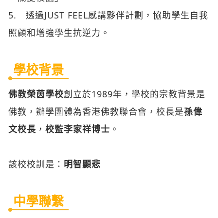
5. 透過JUST FEEL感講夥伴計劃，協助學生自我
照顧和增強學生抗逆力。
學校背景
佛教榮茵學校
創立於1989年，學校的宗教背景是
佛教，辦學團體為香港佛教聯合會，校長是
孫偉
文校長
，
校監李家祥博士
。
該校校訓是：
明智顯悲
中學聯繫