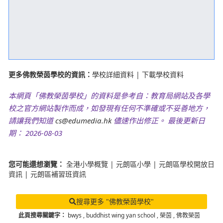
更多佛教榮茵學校的資訊：
學校詳細資料
|
下載學校資料
本網頁「佛教榮茵學校」的資料是參考自：教育局網站及各學
校之官方網站製作而成，如發現有任何不準確或不妥善地方，
請讓我們知道
cs@edumedia.hk
儘速作出修正。 最後更新日
期： 2026-08-03
您可能還想瀏覽：
全港小學概覽
|
元朗區小學
|
元朗區學校開放日
資訊
|
元朗區補習班資訊
搜尋更多 "佛教榮茵學校"
此頁搜尋關鍵字：
bwys
,
buddhist wing yan school
,
榮茵
,
佛教榮茵