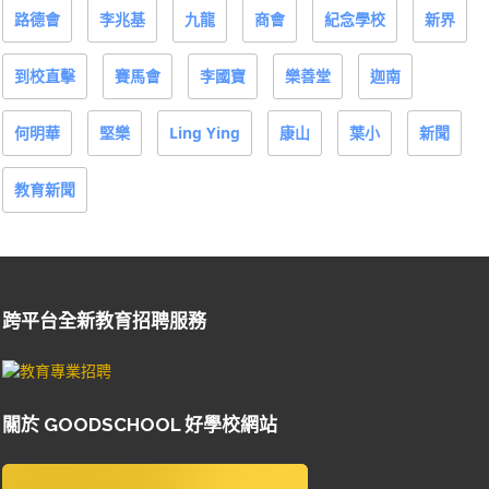
路德會
李兆基
九龍
商會
紀念學校
新界
到校直擊
賽馬會
李國寶
樂善堂
迦南
何明華
堅樂
Ling Ying
康山
葉小
新聞
教育新聞
跨平台全新教育招聘服務
關於 GOODSCHOOL 好學校網站