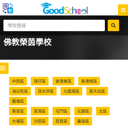
佛教榮茵學校
中西區
灣仔區
香港東區
香港南區
油尖旺區
深水埗區
九龍城區
黃大仙區
觀塘區
葵青區
荃灣區
屯門區
元朗區
北區
大埔區
沙田區
西貢區
離島區