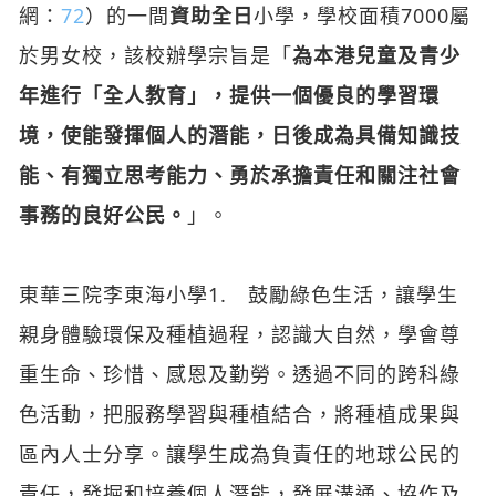
網：
72
）的一間
資助全日
小學，學校面積7000屬
於男女校，該校辦學宗旨是「
為本港兒童及青少
年進行「全人教育」，提供一個優良的學習環
境，使能發揮個人的潛能，日後成為具備知識技
能、有獨立思考能力、勇於承擔責任和關注社會
事務的良好公民。
」。
東華三院李東海小學1. 鼓勵綠色生活，讓學生
親身體驗環保及種植過程，認識大自然，學會尊
重生命、珍惜、感恩及勤勞。透過不同的跨科綠
色活動，把服務學習與種植結合，將種植成果與
區內人士分享。讓學生成為負責任的地球公民的
責任，發掘和培養個人潛能，發展溝通、協作及