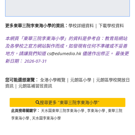
更多東華三院李東海小學的資訊：
學校詳細資料
|
下載學校資料
本網頁「東華三院李東海小學」的資料是參考自：教育局網站
及各學校之官方網站製作而成，如發現有任何不準確或不妥善
地方，請讓我們知道
cs@edumedia.hk
儘速作出修正。 最後更
新日期： 2026-07-31
您可能還想瀏覽：
全港小學概覽
|
元朗區小學
|
元朗區學校開放日
資訊
|
元朗區補習班資訊
搜尋更多 "東華三院李東海小學"
此頁搜尋關鍵字：
天水圍東華三院李東海小學
,
李東海小學
,
東華三院
李東海小學
,
天水圍李東海小學