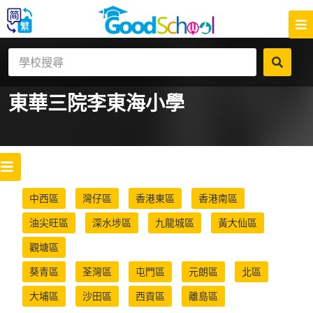
東華三院李東海小學
中西區
灣仔區
香港東區
香港南區
油尖旺區
深水埗區
九龍城區
黃大仙區
觀塘區
葵青區
荃灣區
屯門區
元朗區
北區
大埔區
沙田區
西貢區
離島區