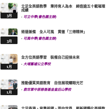
立足全英語教學 秉持育人為本 締造逾五十載璀璨
成績
3月
-
可立中學(嗇色園主辦)
術德兼備 全人可風 貫徹「三得精神」
-
可風中學(嗇色園主辦)
3月
全方位英語學習 裝備自己迎接未來
-
大埔舊墟公立學校
1月
推動優質英語教育 自信展現耀眼光芒
-
救世軍中原慈善基金皇后山學校
1月
立足香港、背靠祖國、面向世界 嶄新國際化英語教