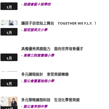
-
路德會聖十架學校
1月
讓孩子自信站上舞台 TOGETHER WE F.L.Y. ！
-
聖若瑟英文小學
1月
具備優秀英語能力 面向世界培育優才
-
東華三院曾憲備小學
1月
多元課程設計 享受英語樂趣
-
聖公會置富始南小學
1月
多元策略擁抱科技 生活化學習英語
-
聖公會李炳中學