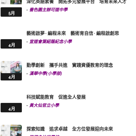
深化英語素養 開拓多元發展平台 培育未來人才
-
嗇色園主辦可道中學
5月
藝術啟夢 · 編程未來 藝術育自信 · 編程啟創思
-
宣道會葉紹蔭紀念小學
4月
勤學創新 攜手共進 實踐資優教育的理念
-
漢華中學(小學部)
4月
科技賦能教育 促進全人發展
-
黃大仙官立小學
4月
探索知識 追求卓越 全方位發展迎向未來