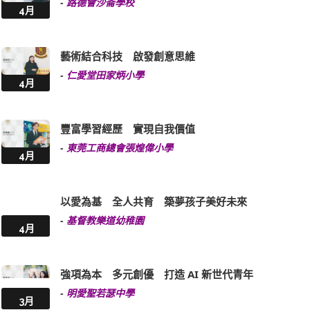
-
路德會沙崙學校
4月
藝術結合科技 啟發創意思維
-
仁愛堂田家炳小學
4月
豐富學習經歷 實現自我價值
-
東莞工商總會張煌偉小學
4月
以愛為基 全人共育 築夢孩子美好未來
-
基督教樂道幼稚園
4月
強項為本 多元創優 打造 AI 新世代青年
-
明愛聖若瑟中學
3月