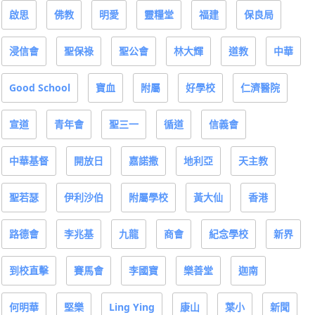
啟思
佛教
明愛
靈糧堂
福建
保良局
浸信會
聖保祿
聖公會
林大輝
道教
中華
Good School
寶血
附屬
好學校
仁濟醫院
宣道
青年會
聖三一
循道
信義會
中華基督
開放日
嘉諾撒
地利亞
天主教
聖若瑟
伊利沙伯
附屬學校
黃大仙
香港
路德會
李兆基
九龍
商會
紀念學校
新界
到校直擊
賽馬會
李國寶
樂善堂
迦南
何明華
堅樂
Ling Ying
康山
葉小
新聞