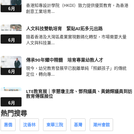
香港知專設計學院（HKDI）致力提供優質教育，為香港
6月
創意工業培育...
人文科技雙軌培育 緊貼AI拓多元出路
隨着香港及大灣區產業實現數碼化轉型，市場需要大量
6月
人文與科技兼...
傳承90年耀中精髓 培育專業幼教人才
現今，幼兒教育發展早已脫離單純「照顧孩子」的傳統
6月
定位，轉向專...
LTE教育展｜李慧瓊主席、鄧飛議員、黃錦輝議員到訪
教育傳媒展位
6月
熱門搜尋
惠僑
沈香林
東華三院
基灣
潮州會館