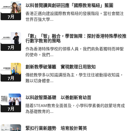
以科普閱讀與創研回應「國際教育樞紐」藍圖
香港正邁向建設國際教育樞紐的發展階段。當社會關注
7月
世界百強大學...
「數」「智」融合，學習無障：探討香港特殊學校推
行數字教育的策略
7月
作為香港特殊學校的領導人員，我們肩負着獨特而神聖
的使命。我們...
創新教學破藩籬 實現數理日用致知
傳統教學多以知識講授為主，學生往往被動接收知識，
7月
難以切身體會...
以科啟智築基礎 以善創新育幼苗
隨着STEAM教育全面普及，小學科學素養的啟蒙培育成
7月
為基礎教育的...
緊扣行業新趨勢 培育設計菁英