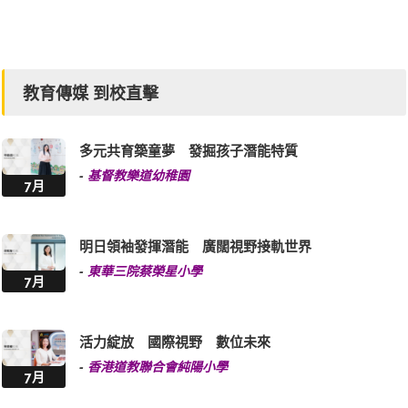
教育傳媒 到校直擊
多元共育築童夢 發掘孩子潛能特質
-
基督教樂道幼稚園
7月
明日領袖發揮潛能 廣闊視野接軌世界
-
東華三院蔡榮星小學
7月
活力綻放 國際視野 數位未來
-
香港道教聯合會純陽小學
7月