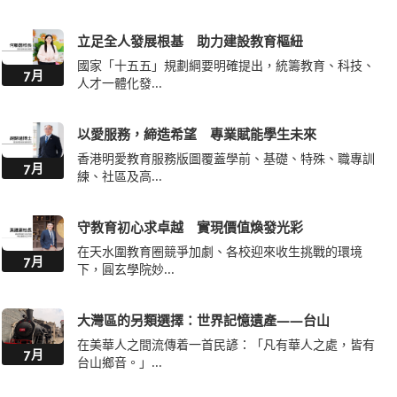
立足全人發展根基 助力建設教育樞紐
國家「十五五」規劃綱要明確提出，統籌教育、科技、
7月
人才一體化發...
以愛服務，締造希望 專業賦能學生未來
香港明愛教育服務版圖覆蓋學前、基礎、特殊、職專訓
7月
練、社區及高...
守教育初心求卓越 實現價值煥發光彩
在天水圍教育圈競爭加劇、各校迎來收生挑戰的環境
7月
下，圓玄學院妙...
大灣區的另類選擇：世界記憶遺產——台山
在美華人之間流傳着一首民諺：「凡有華人之處，皆有
7月
台山鄉音。」...