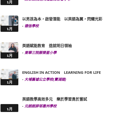
1月
以男孩為本，啟發潛能 以英語為翼，閃耀光彩
-
德信學校
1月
英語賦能教育 造就明日領袖
-
東華三院蔡榮星小學
1月
ENGLISH IN ACTION LEARNING FOR LIFE
-
大埔舊墟公立學校(寶湖道)
1月
英語教學高效多元 樂於學習勇於嘗試
-
元朗朗屏邨惠州學校
1月