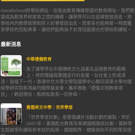
GoodSchool好學校網站，這是由教育傳媒營運的教育網站，我們期
望成為教育界和家長之間的橋樑，讓學界可以在這裡發放訊息，把
學校內的教學政策和好人好事發送出去，而家長也能夠第一時間獲
悉學校的亮點美事，讓他們能夠為子女尋找最適合的學校和課程。
最新消息
中華禮儀教育
為了讓學界在中國傳統文化涵養及品德教育的範疇
上，得到理論與實踐並行的支援，在社會上形成清
流，造福下一代，香港中文大學文學院國學中心聯同清華大學中國
經學研究院和馮燊均國學基金會，攜手推動「禮儀文明教育項
目」，歡迎學校、教師和家長一同參與。
惠僑英文中學：世界學堂
「世界學堂計劃」是惠僑課外活動計劃的重點，早於
2001年，惠僑配合教育改革建議開展該計劃，冀盼學
生超越學科課程和考試的局限，擴闊眼界，體驗與別不同的學習經