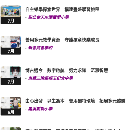
自主樂學探索世界 構建豐盛學習旅程
-
聖公會天水圍靈愛小學
7月
善用多元教學資源 守護孩童快樂成長
-
新會商會學校
7月
博古通今 數字啟航 努力求知 沉澱智慧
-
東華三院馬振玉紀念中學
7月
由心出發 以生為本 善用獨特環境 拓展多元體驗
-
鳳溪創新小學
5月