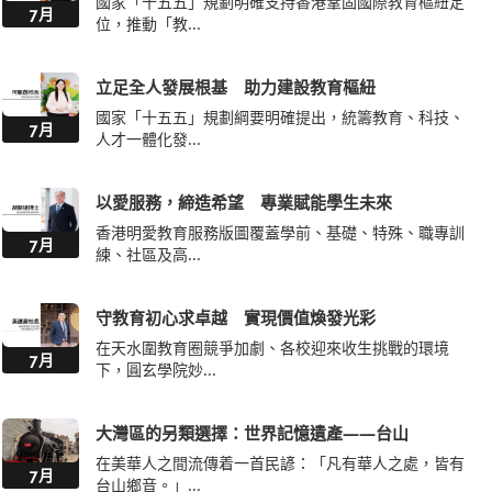
國家「十五五」規劃明確支持香港鞏固國際教育樞紐定
7月
位，推動「教...
立足全人發展根基 助力建設教育樞紐
國家「十五五」規劃綱要明確提出，統籌教育、科技、
7月
人才一體化發...
以愛服務，締造希望 專業賦能學生未來
香港明愛教育服務版圖覆蓋學前、基礎、特殊、職專訓
7月
練、社區及高...
守教育初心求卓越 實現價值煥發光彩
在天水圍教育圈競爭加劇、各校迎來收生挑戰的環境
7月
下，圓玄學院妙...
大灣區的另類選擇：世界記憶遺產——台山
在美華人之間流傳着一首民諺：「凡有華人之處，皆有
7月
台山鄉音。」...