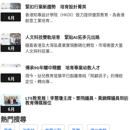
緊扣行業新趨勢 培育設計菁英
香港知專設計學院（HKDI）致力提供優質教育，為香港
6月
創意工業培育...
人文科技雙軌培育 緊貼AI拓多元出路
隨着香港及大灣區產業實現數碼化轉型，市場需要大量
6月
人文與科技兼...
傳承90年耀中精髓 培育專業幼教人才
現今，幼兒教育發展早已脫離單純「照顧孩子」的傳統
6月
定位，轉向專...
LTE教育展｜李慧瓊主席、鄧飛議員、黃錦輝議員到訪
教育傳媒展位
6月
熱門搜尋