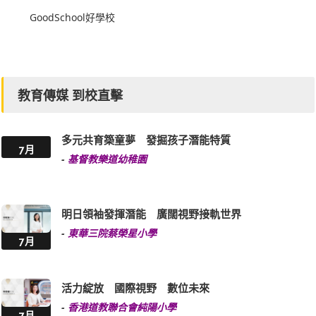
GoodSchool好學校
教育傳媒 到校直擊
多元共育築童夢 發掘孩子潛能特質
7月
-
基督教樂道幼稚園
明日領袖發揮潛能 廣闊視野接軌世界
-
東華三院蔡榮星小學
7月
活力綻放 國際視野 數位未來
-
香港道教聯合會純陽小學
7月