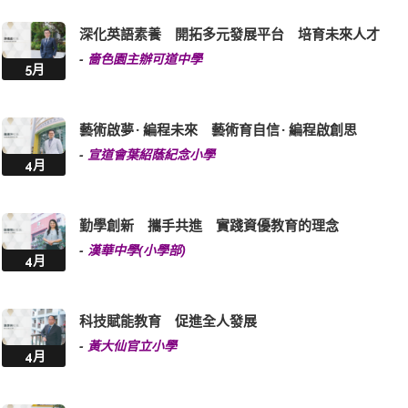
深化英語素養 開拓多元發展平台 培育未來人才
-
嗇色園主辦可道中學
5月
藝術啟夢 · 編程未來 藝術育自信 · 編程啟創思
-
宣道會葉紹蔭紀念小學
4月
勤學創新 攜手共進 實踐資優教育的理念
-
漢華中學(小學部)
4月
科技賦能教育 促進全人發展
-
黃大仙官立小學
4月