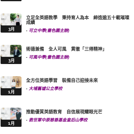
立足全英語教學 秉持育人為本 締造逾五十載璀璨
成績
3月
-
可立中學(嗇色園主辦)
術德兼備 全人可風 貫徹「三得精神」
-
可風中學(嗇色園主辦)
3月
全方位英語學習 裝備自己迎接未來
-
大埔舊墟公立學校
1月
推動優質英語教育 自信展現耀眼光芒
-
救世軍中原慈善基金皇后山學校
1月