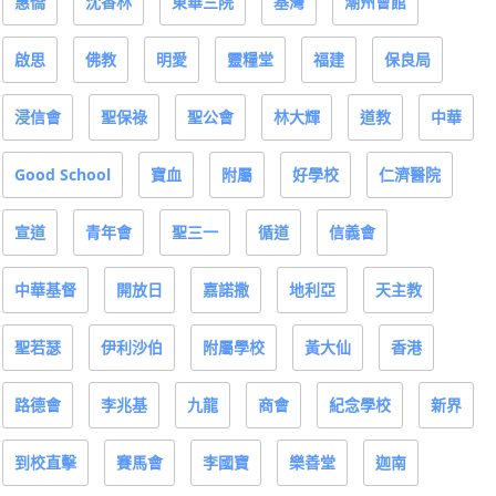
惠僑
沈香林
東華三院
基灣
潮州會館
啟思
佛教
明愛
靈糧堂
福建
保良局
浸信會
聖保祿
聖公會
林大輝
道教
中華
Good School
寶血
附屬
好學校
仁濟醫院
宣道
青年會
聖三一
循道
信義會
中華基督
開放日
嘉諾撒
地利亞
天主教
聖若瑟
伊利沙伯
附屬學校
黃大仙
香港
路德會
李兆基
九龍
商會
紀念學校
新界
到校直擊
賽馬會
李國寶
樂善堂
迦南