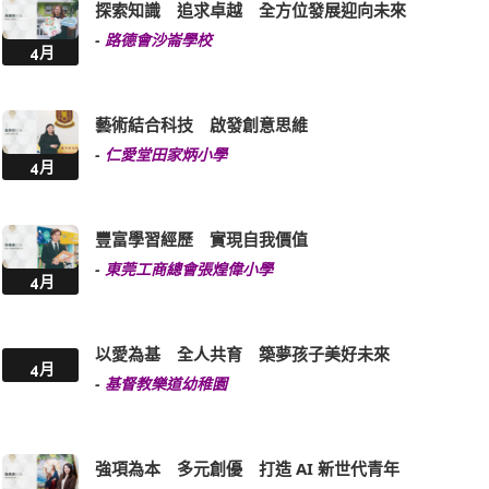
探索知識 追求卓越 全方位發展迎向未來
-
路德會沙崙學校
4月
藝術結合科技 啟發創意思維
-
仁愛堂田家炳小學
4月
豐富學習經歷 實現自我價值
-
東莞工商總會張煌偉小學
4月
以愛為基 全人共育 築夢孩子美好未來
4月
-
基督教樂道幼稚園
強項為本 多元創優 打造 AI 新世代青年