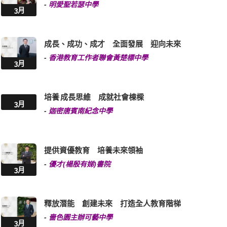
-
明愛聖若瑟中學
3月
成長、成功、成才 全面發展 迎向未來
-
香港教育工作者聯會黃楚標中學
3月
培養 成長思維 成就社會棟樑
3月
-
迦密唐賓南紀念中學
提供資優教育 培養未來領袖
-
優才(楊殷有娣)書院
3月
釋放潛能 創建未來 打造全人教育階梯
-
嗇色園主辦可藝中學
3月