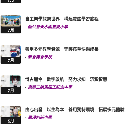
自主樂學探索世界 構建豐盛學習旅程
-
聖公會天水圍靈愛小學
7月
善用多元教學資源 守護孩童快樂成長
-
新會商會學校
7月
博古通今 數字啟航 努力求知 沉澱智慧
-
東華三院馬振玉紀念中學
7月
由心出發 以生為本 善用獨特環境 拓展多元體驗
-
鳳溪創新小學
5月