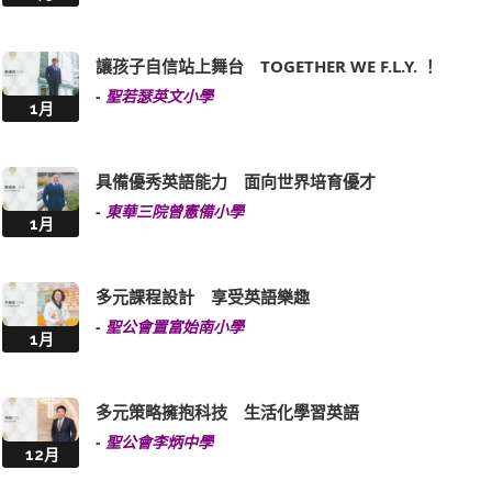
讓孩子自信站上舞台 TOGETHER WE F.L.Y. ！
-
聖若瑟英文小學
1月
具備優秀英語能力 面向世界培育優才
-
東華三院曾憲備小學
1月
多元課程設計 享受英語樂趣
-
聖公會置富始南小學
1月
多元策略擁抱科技 生活化學習英語
-
聖公會李炳中學
12月