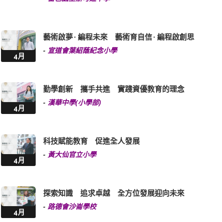
藝術啟夢 · 編程未來 藝術育自信 · 編程啟創思
-
宣道會葉紹蔭紀念小學
4月
勤學創新 攜手共進 實踐資優教育的理念
-
漢華中學(小學部)
4月
科技賦能教育 促進全人發展
-
黃大仙官立小學
4月
探索知識 追求卓越 全方位發展迎向未來
-
路德會沙崙學校
4月