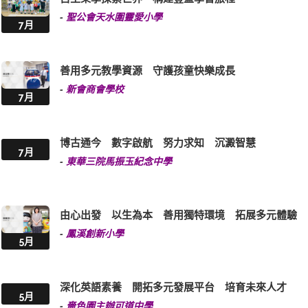
-
聖公會天水圍靈愛小學
7月
善用多元教學資源 守護孩童快樂成長
-
新會商會學校
7月
博古通今 數字啟航 努力求知 沉澱智慧
7月
-
東華三院馬振玉紀念中學
由心出發 以生為本 善用獨特環境 拓展多元體驗
-
鳳溪創新小學
5月
深化英語素養 開拓多元發展平台 培育未來人才
5月
-
嗇色園主辦可道中學