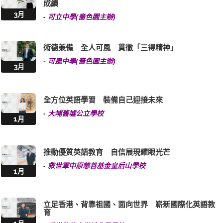
成績
3月
-
可立中學(嗇色園主辦)
術德兼備 全人可風 貫徹「三得精神」
-
可風中學(嗇色園主辦)
3月
全方位英語學習 裝備自己迎接未來
-
大埔舊墟公立學校
1月
推動優質英語教育 自信展現耀眼光芒
-
救世軍中原慈善基金皇后山學校
1月
立足香港、背靠祖國、面向世界 嶄新國際化英語教
育