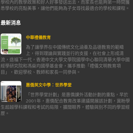
學校內的教學政策和好人好事發送出去，而家長也能夠第一時間獲
悉學校的亮點美事，讓他們能夠為子女尋找最適合的學校和課程。
最新消息
中華禮儀教育
為了讓學界在中國傳統文化涵養及品德教育的範疇
上，得到理論與實踐並行的支援，在社會上形成清
流，造福下一代，香港中文大學文學院國學中心聯同清華大學中國
經學研究院和馮燊均國學基金會，攜手推動「禮儀文明教育項
目」，歡迎學校、教師和家長一同參與。
惠僑英文中學：世界學堂
「世界學堂計劃」是惠僑課外活動計劃的重點，早於
2001年，惠僑配合教育改革建議開展該計劃，冀盼學
生超越學科課程和考試的局限，擴闊眼界，體驗與別不同的學習經
歷。