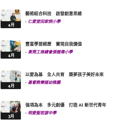
藝術結合科技 啟發創意思維
-
仁愛堂田家炳小學
4月
豐富學習經歷 實現自我價值
-
東莞工商總會張煌偉小學
4月
以愛為基 全人共育 築夢孩子美好未來
-
基督教樂道幼稚園
4月
強項為本 多元創優 打造 AI 新世代青年
-
明愛聖若瑟中學
3月