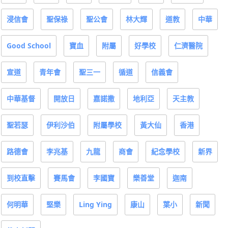
浸信會
聖保祿
聖公會
林大輝
道教
中華
Good School
寶血
附屬
好學校
仁濟醫院
宣道
青年會
聖三一
循道
信義會
中華基督
開放日
嘉諾撒
地利亞
天主教
聖若瑟
伊利沙伯
附屬學校
黃大仙
香港
路德會
李兆基
九龍
商會
紀念學校
新界
到校直擊
賽馬會
李國寶
樂善堂
迦南
何明華
堅樂
Ling Ying
康山
葉小
新聞