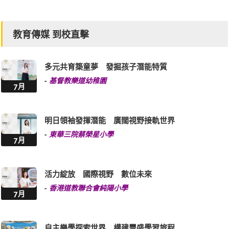
教育傳媒 到校直擊
多元共育築童夢 發掘孩子潛能特質
-
基督教樂道幼稚園
7月
明日領袖發揮潛能 廣闊視野接軌世界
-
東華三院蔡榮星小學
7月
活力綻放 國際視野 數位未來
-
香港道教聯合會純陽小學
7月
自主樂學探索世界 構建豐盛學習旅程