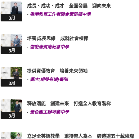
成長、成功、成才 全面發展 迎向未來
-
香港教育工作者聯會黃楚標中學
3月
培養 成長思維 成就社會棟樑
-
迦密唐賓南紀念中學
3月
提供資優教育 培養未來領袖
-
優才(楊殷有娣)書院
3月
釋放潛能 創建未來 打造全人教育階梯
-
嗇色園主辦可藝中學
3月
立足全英語教學 秉持育人為本 締造逾五十載璀璨