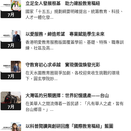
立足全人發展根基 助力建設教育樞紐
國家「十五五」規劃綱要明確提出，統籌教育、科技、
7月
人才一體化發...
以愛服務，締造希望 專業賦能學生未來
香港明愛教育服務版圖覆蓋學前、基礎、特殊、職專訓
7月
練、社區及高...
守教育初心求卓越 實現價值煥發光彩
在天水圍教育圈競爭加劇、各校迎來收生挑戰的環境
7月
下，圓玄學院妙...
大灣區的另類選擇：世界記憶遺產——台山
在美華人之間流傳着一首民諺：「凡有華人之處，皆有
7月
台山鄉音。」...
以科普閱讀與創研回應「國際教育樞紐」藍圖