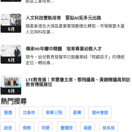
創意工業培育...
人文科技雙軌培育 緊貼AI拓多元出路
隨着香港及大灣區產業實現數碼化轉型，市場需要大量
6月
人文與科技兼...
傳承90年耀中精髓 培育專業幼教人才
現今，幼兒教育發展早已脫離單純「照顧孩子」的傳統
6月
定位，轉向專...
LTE教育展｜李慧瓊主席、鄧飛議員、黃錦輝議員到訪
教育傳媒展位
6月
熱門搜尋
惠僑
沈香林
東華三院
基灣
潮州會館
啟思
佛教
明愛
靈糧堂
福建
保良局