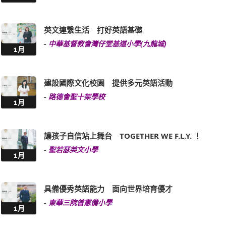
英文連繫生活 打好英語基礎
-
中華基督教會灣仔堂基道小學(九龍城)
1月
建設國際文化校園 提供多元英語活動
-
路德會聖十架學校
1月
讓孩子自信站上舞台 TOGETHER WE F.L.Y. ！
-
聖若瑟英文小學
1月
具備優秀英語能力 面向世界培育優才
-
東華三院曾憲備小學
1月