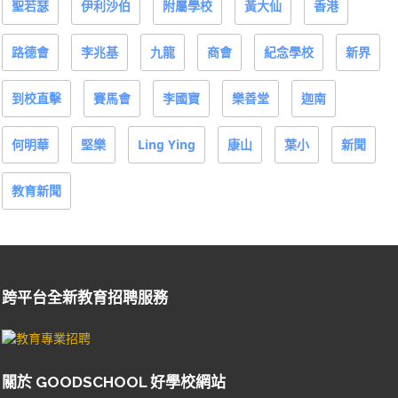
聖若瑟
伊利沙伯
附屬學校
黃大仙
香港
路德會
李兆基
九龍
商會
紀念學校
新界
到校直擊
賽馬會
李國寶
樂善堂
迦南
何明華
堅樂
Ling Ying
康山
葉小
新聞
教育新聞
跨平台全新教育招聘服務
關於 GOODSCHOOL 好學校網站