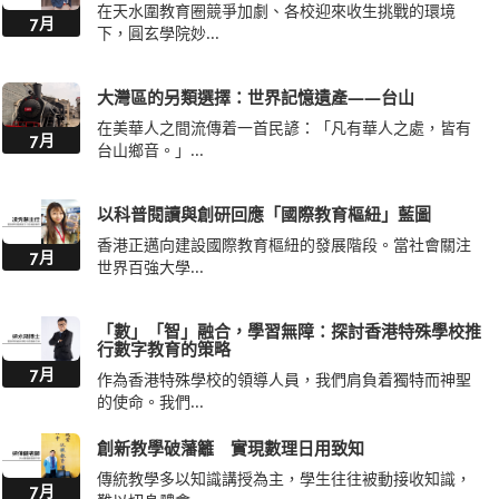
在天水圍教育圈競爭加劇、各校迎來收生挑戰的環境
7月
下，圓玄學院妙...
大灣區的另類選擇：世界記憶遺產——台山
在美華人之間流傳着一首民諺：「凡有華人之處，皆有
7月
台山鄉音。」...
以科普閱讀與創研回應「國際教育樞紐」藍圖
香港正邁向建設國際教育樞紐的發展階段。當社會關注
7月
世界百強大學...
「數」「智」融合，學習無障：探討香港特殊學校推
行數字教育的策略
7月
作為香港特殊學校的領導人員，我們肩負着獨特而神聖
的使命。我們...
創新教學破藩籬 實現數理日用致知
傳統教學多以知識講授為主，學生往往被動接收知識，
7月