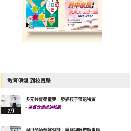
教育傳媒 到校直擊
多元共育築童夢 發掘孩子潛能特質
-
基督教樂道幼稚園
7月
明日領袖發揮潛能 廣闊視野接軌世界