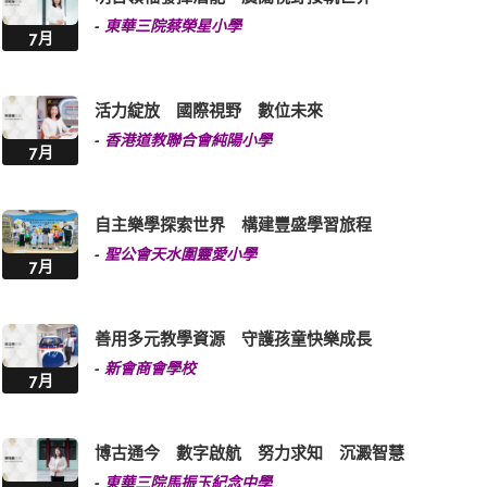
-
東華三院蔡榮星小學
7月
活力綻放 國際視野 數位未來
-
香港道教聯合會純陽小學
7月
自主樂學探索世界 構建豐盛學習旅程
-
聖公會天水圍靈愛小學
7月
善用多元教學資源 守護孩童快樂成長
-
新會商會學校
7月
博古通今 數字啟航 努力求知 沉澱智慧
-
東華三院馬振玉紀念中學