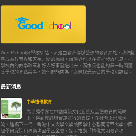
GoodSchool好學校網站，這是由教育傳媒營運的教育網站，我們期
望成為教育界和家長之間的橋樑，讓學界可以在這裡發放訊息，把
學校內的教學政策和好人好事發送出去，而家長也能夠第一時間獲
悉學校的亮點美事，讓他們能夠為子女尋找最適合的學校和課程。
最新消息
中華禮儀教育
為了讓學界在中國傳統文化涵養及品德教育的範疇
上，得到理論與實踐並行的支援，在社會上形成清
流，造福下一代，香港中文大學文學院國學中心聯同清華大學中國
經學研究院和馮燊均國學基金會，攜手推動「禮儀文明教育項