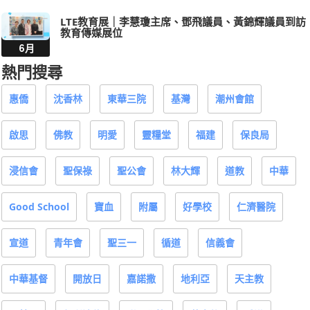
LTE教育展｜李慧瓊主席、鄧飛議員、黃錦輝議員到訪
教育傳媒展位
6月
熱門搜尋
惠僑
沈香林
東華三院
基灣
潮州會館
啟思
佛教
明愛
靈糧堂
福建
保良局
浸信會
聖保祿
聖公會
林大輝
道教
中華
Good School
寶血
附屬
好學校
仁濟醫院
宣道
青年會
聖三一
循道
信義會
中華基督
開放日
嘉諾撒
地利亞
天主教