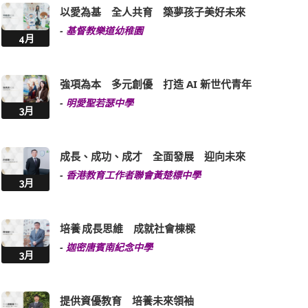
以愛為基 全人共育 築夢孩子美好未來
-
基督教樂道幼稚園
4月
強項為本 多元創優 打造 AI 新世代青年
-
明愛聖若瑟中學
3月
成長、成功、成才 全面發展 迎向未來
-
香港教育工作者聯會黃楚標中學
3月
培養 成長思維 成就社會棟樑
-
迦密唐賓南紀念中學
3月
提供資優教育 培養未來領袖