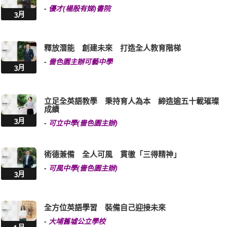
-
優才(楊殷有娣)書院
3月
釋放潛能 創建未來 打造全人教育階梯
-
嗇色園主辦可藝中學
3月
立足全英語教學 秉持育人為本 締造逾五十載璀璨
成績
3月
-
可立中學(嗇色園主辦)
術德兼備 全人可風 貫徹「三得精神」
-
可風中學(嗇色園主辦)
3月
全方位英語學習 裝備自己迎接未來
-
大埔舊墟公立學校
1月