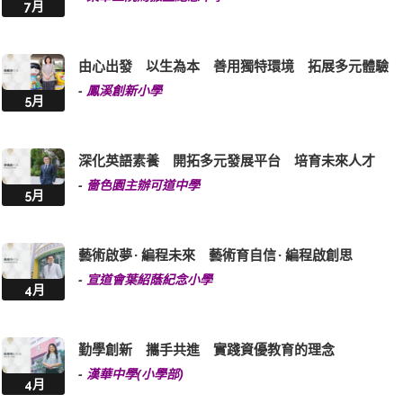
7月
由心出發 以生為本 善用獨特環境 拓展多元體驗
-
鳳溪創新小學
5月
深化英語素養 開拓多元發展平台 培育未來人才
-
嗇色園主辦可道中學
5月
藝術啟夢 · 編程未來 藝術育自信 · 編程啟創思
-
宣道會葉紹蔭紀念小學
4月
勤學創新 攜手共進 實踐資優教育的理念
-
漢華中學(小學部)
4月