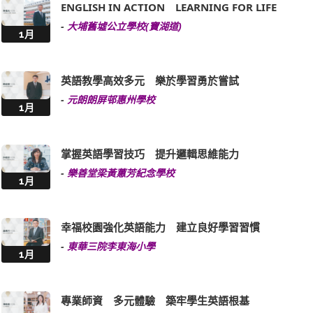
ENGLISH IN ACTION LEARNING FOR LIFE
-
大埔舊墟公立學校(寶湖道)
1月
英語教學高效多元 樂於學習勇於嘗試
-
元朗朗屏邨惠州學校
1月
掌握英語學習技巧 提升邏輯思維能力
-
樂善堂梁黃蕙芳紀念學校
1月
幸福校園強化英語能力 建立良好學習習慣
-
東華三院李東海小學
1月
專業師資 多元體驗 築牢學生英語根基