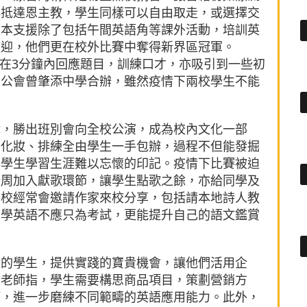
洋抵達恩主教，學生同樣可以自由取走，或選擇交
校本支援除了包括午間英語角等課外活動，培訓英
歡迎，他們更在校外比賽中奪得新界區冠軍。
參加者在3分鐘內回應題目，訓練口才，亦吸引到一些初
聖公會曾肇添中學合辦，雖然疫情下兩校學生不能
戲，勝出班別會向全校公演，成為校內文化一部
、化妝、排練全由學生一手包辦，過程不但能發掘
為學生學習生涯難以忘懷的印記。疫情下比賽被迫
語周加入獻歌環節，讓學生點歌之餘，亦給同學及
學校經常會邀請作家來校分享，包括請本地詩人教
，學英語不應只為考試，更能提升自己的語文鑑賞
要的學生，提供實踐的寶貴機會，讓他們活用企
敏老師指，學生需要構思商品項目，策劃營銷方
等，進一步磨練不同範疇的英語應用能力。此外，