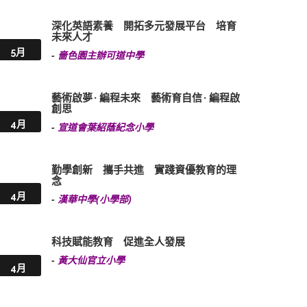
深化英語素養 開拓多元發展平台 培育
未來人才
5月
-
嗇色園主辦可道中學
藝術啟夢 · 編程未來 藝術育自信 · 編程啟
創思
4月
-
宣道會葉紹蔭紀念小學
勤學創新 攜手共進 實踐資優教育的理
念
4月
-
漢華中學(小學部)
科技賦能教育 促進全人發展
-
黃大仙官立小學
4月