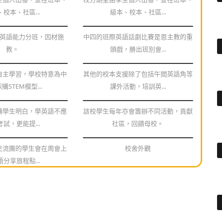
校本、社區...
級本、校本、社區...
英語能力分班，因材施
中四的班際英語話劇比賽是恩主教的重
教。
頭戲，勝出班別會...
自主學習，學校特意為中
其他的校本支援除了包括午間英語角等
購STEM模型...
課外活動，培訓英...
讓學生明白，學英語不應
該校學生每年亦會籌辦不同活動，貢獻
試，更能提...
社區，回饋母校。
交流團的學生會在周會上
校舍外觀
分享旅程點...