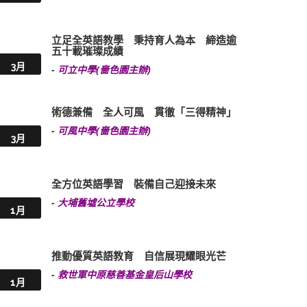
立足全英語教學 秉持育人為本 締造逾
五十載璀璨成績
3月
-
可立中學(嗇色園主辦)
術德兼備 全人可風 貫徹「三得精神」
-
可風中學(嗇色園主辦)
3月
全方位英語學習 裝備自己迎接未來
-
大埔舊墟公立學校
1月
推動優質英語教育 自信展現耀眼光芒
-
救世軍中原慈善基金皇后山學校
1月