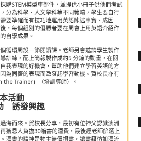
採購STEM模型車部件，並提供小冊子供他們考試
習，分為科學、人文學科等不同範疇，學生要自行
，需要準確而有技巧地運用英語陳述事實、成因
最後，每個組別的優勝者要在周會上用英語介紹作
學的自學成果。
每個循環周設一節閱讀課。老師另會邀請學生製作
導訓練，配上簡報製作成約5 分鐘的動畫，在閱
個自我表現的好機會，幫助他們建立學習英語的方
會因為同儕的表現而激發起學習動機。賀校長亦有
he Trainer」（培訓導師）。
本活動
動 誘發興趣
洋過海而來。賀校長分享，最初有位神父認識澳洲
再獲恩人負擔30箱書的運費，最後經老師篩選上
源。漂書的精神是物主無償捐書，讓書籍彷如漂流