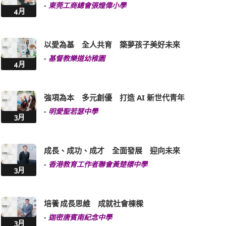
-
東莞工商總會張煌偉小學
4月
以愛為基 全人共育 築夢孩子美好未來
-
基督教樂道幼稚園
4月
強項為本 多元創優 打造 AI 新世代青年
-
明愛聖若瑟中學
3月
成長、成功、成才 全面發展 迎向未來
-
香港教育工作者聯會黃楚標中學
3月
培養 成長思維 成就社會棟樑
-
迦密唐賓南紀念中學
3月