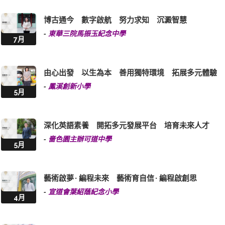
博古通今 數字啟航 努力求知 沉澱智慧
-
東華三院馬振玉紀念中學
7月
由心出發 以生為本 善用獨特環境 拓展多元體驗
-
鳳溪創新小學
5月
深化英語素養 開拓多元發展平台 培育未來人才
-
嗇色園主辦可道中學
5月
藝術啟夢 · 編程未來 藝術育自信 · 編程啟創思
-
宣道會葉紹蔭紀念小學
4月