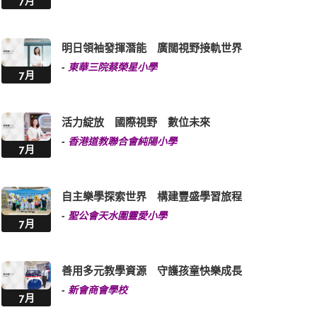
7月
明日領袖發揮潛能 廣闊視野接軌世界
-
東華三院蔡榮星小學
7月
活力綻放 國際視野 數位未來
-
香港道教聯合會純陽小學
7月
自主樂學探索世界 構建豐盛學習旅程
-
聖公會天水圍靈愛小學
7月
善用多元教學資源 守護孩童快樂成長
-
新會商會學校
7月