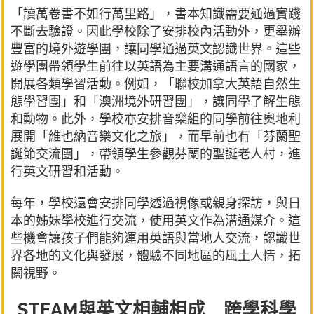
「讀萬卷書不如行萬里路」，書本知識需要通過實踐
不斷去驗證。因此學校除了安排校內活動外，更舉辦
豐富的境外遊學團，讓同學通過英文認識世界。這些
遊學團帶領學生前往以英語為主要溝通語言的國家，
開展各類學習活動。例如，「聯校加拿大英語自然生
態學習團」和「澳洲境外研習團」，讓同學了解生態
和動物。此外，學校亦安排音樂組的同學前往奧地利
展開「維也納音樂文化之旅」，而早前也有「芬蘭聖
誕節交流團」，帶領學生參觀芬蘭的聖誕老人村，進
行英文研習和活動。
每年，學校還會安排同學透過視像或親身探訪，與日
本的姊妹學校進行交流，使用英文作為溝通媒介。這
些機會讓孩子們能夠運用英語與當地人交流，認識世
界各地的文化與發展，體驗不同地區的風土人情，拓
闊視野。
STEAM與英文相輔相成 跨學科學