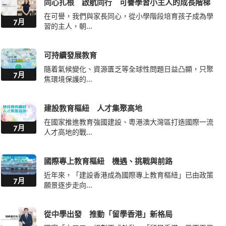
同心扎根 啟航同行 可譽學習小主人的成長階梯
在可譽，我們與家長同心，從小學階段培育孩子成為學
7月
習的主人，朝...
可持續發展教育
隨着氣候變化、資源匱乏等全球性問題日益凸顯，只聚
7月
焦環境保護的...
建設教育樞紐 人才集聚高地
在國家推進教育強國建設、粵港澳大灣區打造國際一流
7月
人才高地的戰...
國際專上教育樞紐 機遇、挑戰與前路
近年來，「建設香港成為國際專上教育樞紐」已由政策
7月
願景逐步走向...
從中學出發 推動「留學香港」新格局