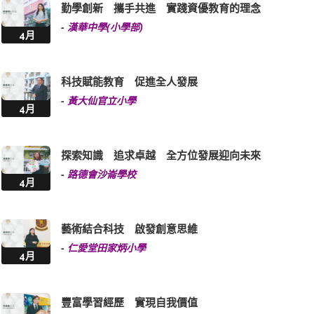
勤學創新 攜手共進 實踐資優教育的理念
-
漢華中學(小學部)
4月
科技賦能教育 促進全人發展
-
黃大仙官立小學
4月
探索知識 追求卓越 全方位發展迎向未來
-
路德會沙崙學校
4月
藝術結合科技 啟發創意思維
-
仁愛堂田家炳小學
4月
豐富學習經歷 實現自我價值