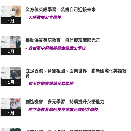
全方位英語學習 裝備自己迎接未來
-
大埔舊墟公立學校
1月
推動優質英語教育 自信展現耀眼光芒
-
救世軍中原慈善基金皇后山學校
1月
立足香港、背靠祖國、面向世界 嶄新國際化英語教
育
1月
-
香港路德會增城兆霖學校
創造機會 多元學習 持續提升英語能力
-
柏立基教育學院校友會盧光輝紀念學校
1月