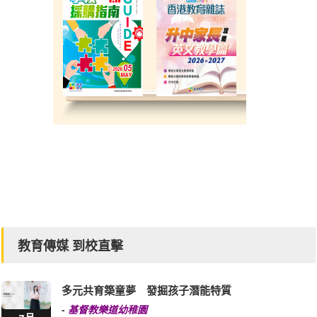
教育傳媒 到校直擊
多元共育築童夢 發掘孩子潛能特質
-
基督教樂道幼稚園