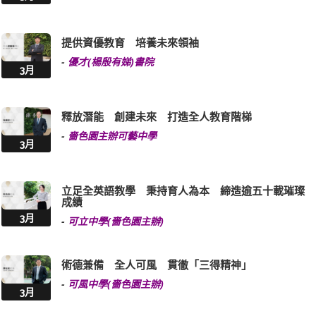
提供資優教育 培養未來領袖
-
優才(楊殷有娣)書院
3月
釋放潛能 創建未來 打造全人教育階梯
-
嗇色園主辦可藝中學
3月
立足全英語教學 秉持育人為本 締造逾五十載璀璨
成績
3月
-
可立中學(嗇色園主辦)
術德兼備 全人可風 貫徹「三得精神」
-
可風中學(嗇色園主辦)
3月