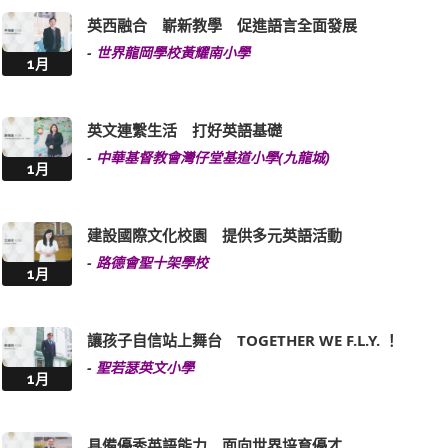
英西融合 嶄新教學 促進語言全面發展
-
世界龍岡學校黃耀南小學
1月
英文連繫生活 打好英語基礎
-
中華基督教會灣仔堂基道小學(九龍城)
1月
建設國際文化校園 提供多元英語活動
-
路德會聖十架學校
1月
讓孩子自信站上舞台 TOGETHER WE F.L.Y. ！
-
聖若瑟英文小學
1月
具備優秀英語能力 面向世界培育優才