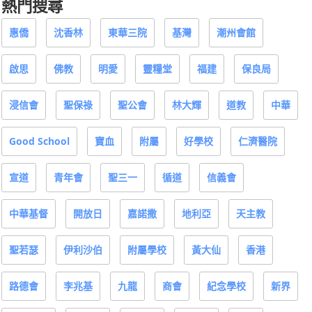
熱門搜尋
惠僑
沈香林
東華三院
基灣
潮州會館
啟思
佛教
明愛
靈糧堂
福建
保良局
浸信會
聖保祿
聖公會
林大輝
道教
中華
Good School
寶血
附屬
好學校
仁濟醫院
宣道
青年會
聖三一
循道
信義會
中華基督
開放日
嘉諾撒
地利亞
天主教
聖若瑟
伊利沙伯
附屬學校
黃大仙
香港
路德會
李兆基
九龍
商會
紀念學校
新界