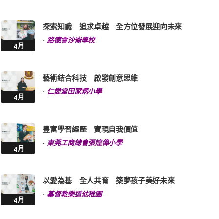
探索知識 追求卓越 全方位發展迎向未來
-
路德會沙崙學校
4月
藝術結合科技 啟發創意思維
-
仁愛堂田家炳小學
4月
豐富學習經歷 實現自我價值
-
東莞工商總會張煌偉小學
4月
以愛為基 全人共育 築夢孩子美好未來
-
基督教樂道幼稚園
4月