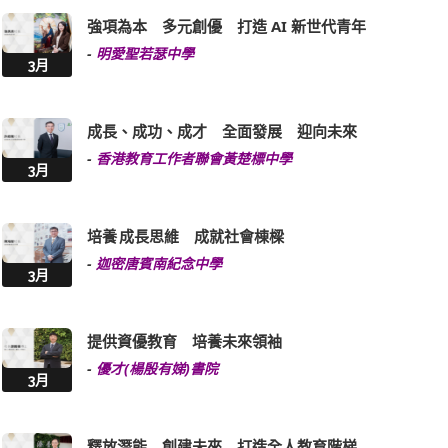
強項為本 多元創優 打造 AI 新世代青年
-
明愛聖若瑟中學
3月
成長、成功、成才 全面發展 迎向未來
-
香港教育工作者聯會黃楚標中學
3月
培養 成長思維 成就社會棟樑
-
迦密唐賓南紀念中學
3月
提供資優教育 培養未來領袖
-
優才(楊殷有娣)書院
3月
釋放潛能 創建未來 打造全人教育階梯