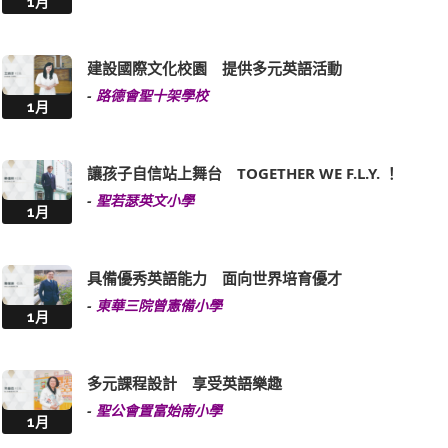
1月
建設國際文化校園 提供多元英語活動
-
路德會聖十架學校
1月
讓孩子自信站上舞台 TOGETHER WE F.L.Y. ！
-
聖若瑟英文小學
1月
具備優秀英語能力 面向世界培育優才
-
東華三院曾憲備小學
1月
多元課程設計 享受英語樂趣
-
聖公會置富始南小學
1月