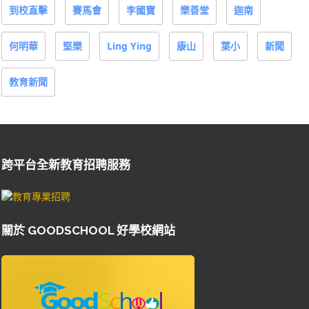
到校直擊
賽馬會
李國寶
樂善堂
迦南
何明華
堅樂
Ling Ying
康山
葉小
新聞
教育新聞
跨平台全新教育招聘服務
關於 GOODSCHOOL 好學校網站