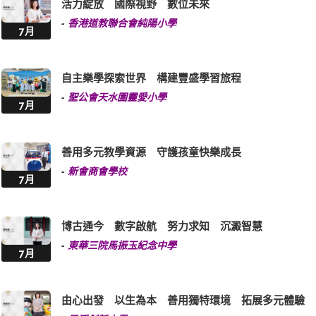
活力綻放 國際視野 數位未來
-
香港道教聯合會純陽小學
7月
自主樂學探索世界 構建豐盛學習旅程
-
聖公會天水圍靈愛小學
7月
善用多元教學資源 守護孩童快樂成長
-
新會商會學校
7月
博古通今 數字啟航 努力求知 沉澱智慧
-
東華三院馬振玉紀念中學
7月
由心出發 以生為本 善用獨特環境 拓展多元體驗