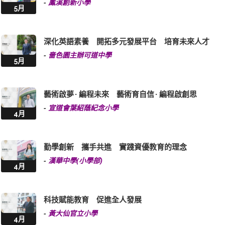
-
鳳溪創新小學
5月
深化英語素養 開拓多元發展平台 培育未來人才
-
嗇色園主辦可道中學
5月
藝術啟夢 · 編程未來 藝術育自信 · 編程啟創思
-
宣道會葉紹蔭紀念小學
4月
勤學創新 攜手共進 實踐資優教育的理念
-
漢華中學(小學部)
4月
科技賦能教育 促進全人發展
-
黃大仙官立小學
4月