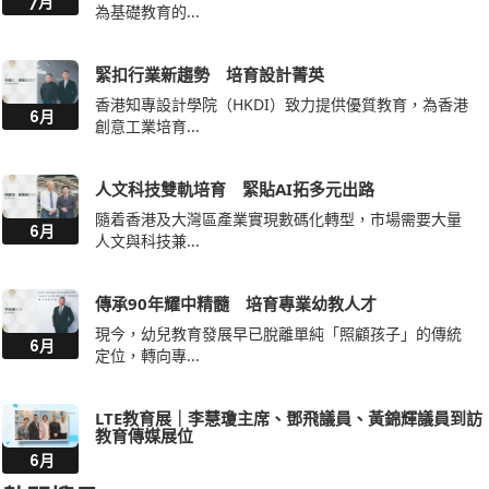
7月
為基礎教育的...
緊扣行業新趨勢 培育設計菁英
香港知專設計學院（HKDI）致力提供優質教育，為香港
6月
創意工業培育...
人文科技雙軌培育 緊貼AI拓多元出路
隨着香港及大灣區產業實現數碼化轉型，市場需要大量
6月
人文與科技兼...
傳承90年耀中精髓 培育專業幼教人才
現今，幼兒教育發展早已脫離單純「照顧孩子」的傳統
6月
定位，轉向專...
LTE教育展｜李慧瓊主席、鄧飛議員、黃錦輝議員到訪
教育傳媒展位
6月