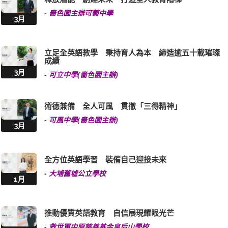
-
嗇色園主辦可藝中學
3月
立足全英語教學 秉持育人為本 締造逾五十載璀璨
成績
3月
-
可立中學(嗇色園主辦)
術德兼備 全人可風 貫徹「三得精神」
-
可風中學(嗇色園主辦)
3月
全方位英語學習 裝備自己迎接未來
-
大埔舊墟公立學校
1月
推動優質英語教育 自信展現耀眼光芒
-
救世軍中原慈善基金皇后山學校