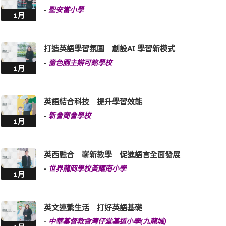
-
聖安當小學
1月
打造英語學習氛圍 創設AI 學習新模式
-
嗇色園主辦可銘學校
1月
英語結合科技 提升學習效能
-
新會商會學校
1月
英西融合 嶄新教學 促進語言全面發展
-
世界龍岡學校黃耀南小學
1月
英文連繫生活 打好英語基礎
-
中華基督教會灣仔堂基道小學(九龍城)