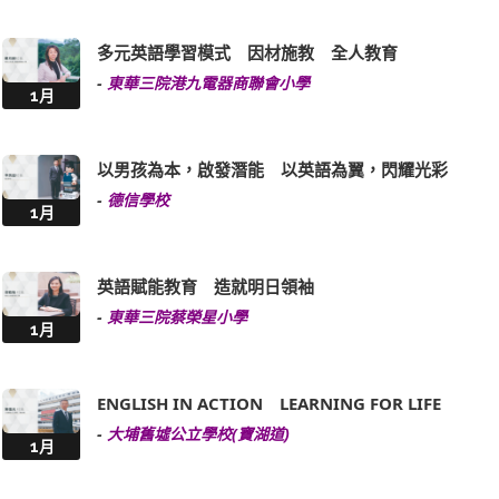
多元英語學習模式 因材施教 全人教育
-
東華三院港九電器商聯會小學
1月
以男孩為本，啟發潛能 以英語為翼，閃耀光彩
-
德信學校
1月
英語賦能教育 造就明日領袖
-
東華三院蔡榮星小學
1月
ENGLISH IN ACTION LEARNING FOR LIFE
-
大埔舊墟公立學校(寶湖道)
1月