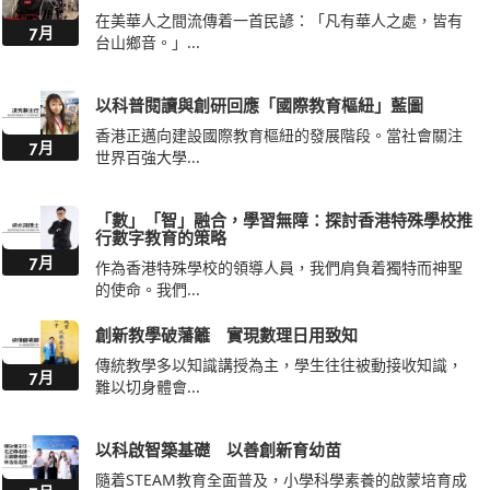
在美華人之間流傳着一首民諺：「凡有華人之處，皆有
7月
台山鄉音。」...
以科普閱讀與創研回應「國際教育樞紐」藍圖
香港正邁向建設國際教育樞紐的發展階段。當社會關注
7月
世界百強大學...
「數」「智」融合，學習無障：探討香港特殊學校推
行數字教育的策略
7月
作為香港特殊學校的領導人員，我們肩負着獨特而神聖
的使命。我們...
創新教學破藩籬 實現數理日用致知
傳統教學多以知識講授為主，學生往往被動接收知識，
7月
難以切身體會...
以科啟智築基礎 以善創新育幼苗
隨着STEAM教育全面普及，小學科學素養的啟蒙培育成