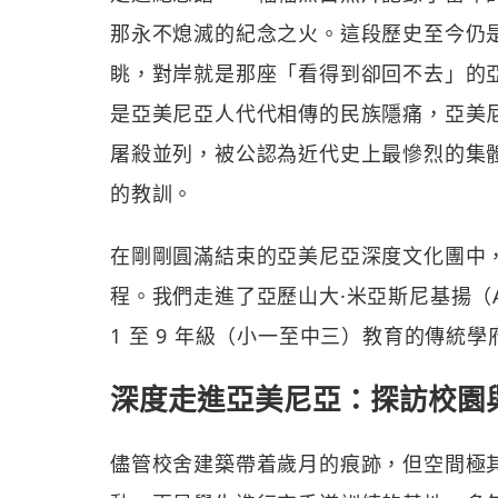
那永不熄滅的紀念之火。這段歷史至今仍
眺，對岸就是那座「看得到卻回不去」的
是亞美尼亞人代代相傳的民族隱痛，亞美
屠殺並列，被公認為近代史上最慘烈的集
的教訓。
在剛剛圓滿結束的亞美尼亞深度文化團中
程。我們走進了亞歷山大·米亞斯尼基揚（Alek
1 至 9 年級（小一至中三）教育的傳統學
深度走進亞美尼亞：探訪校園
儘管校舍建築帶着歲月的痕跡，但空間極