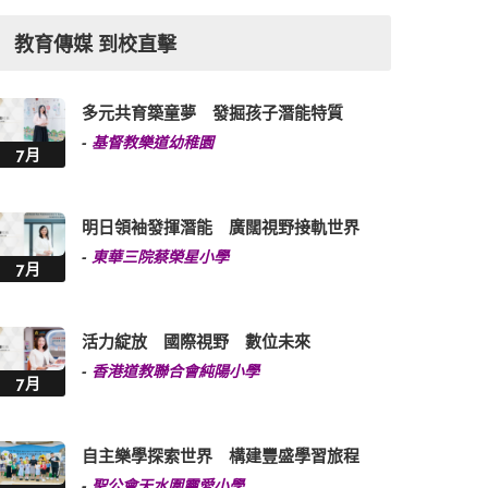
教育傳媒 到校直擊
多元共育築童夢 發掘孩子潛能特質
-
基督教樂道幼稚園
7月
明日領袖發揮潛能 廣闊視野接軌世界
-
東華三院蔡榮星小學
7月
活力綻放 國際視野 數位未來
-
香港道教聯合會純陽小學
7月
自主樂學探索世界 構建豐盛學習旅程
-
聖公會天水圍靈愛小學