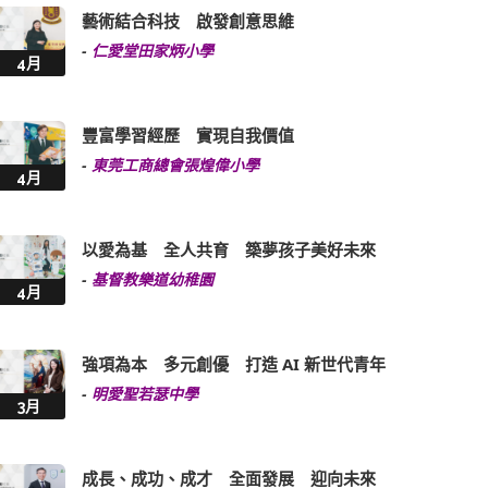
藝術結合科技 啟發創意思維
-
仁愛堂田家炳小學
4月
豐富學習經歷 實現自我價值
-
東莞工商總會張煌偉小學
4月
以愛為基 全人共育 築夢孩子美好未來
-
基督教樂道幼稚園
4月
強項為本 多元創優 打造 AI 新世代青年
-
明愛聖若瑟中學
3月
成長、成功、成才 全面發展 迎向未來