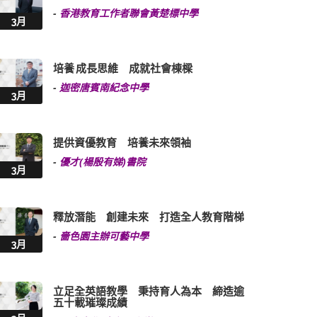
-
香港教育工作者聯會黃楚標中學
3月
培養 成長思維 成就社會棟樑
-
迦密唐賓南紀念中學
3月
提供資優教育 培養未來領袖
-
優才(楊殷有娣)書院
3月
釋放潛能 創建未來 打造全人教育階梯
-
嗇色園主辦可藝中學
3月
立足全英語教學 秉持育人為本 締造逾
五十載璀璨成績