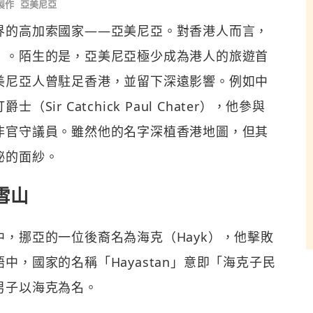
製作
亞美尼亞
界的高加索國家——亞美尼亞。對香港人而言，
」。陌生的是，亞美尼亞極少成為港人的旅遊首
美尼亞人曾駐足香港，並留下深遠影響。例如中
r Catchick Paul Chater），他參與
非官守議員。雖然他的名字深植香港地圖，但其
祕的面紗。
雪山
，挪亞的一位後裔名為海克（Hayk），他擊敗
，國家的名稱「Hayastan」意即「海克子民
男子以海克為名。