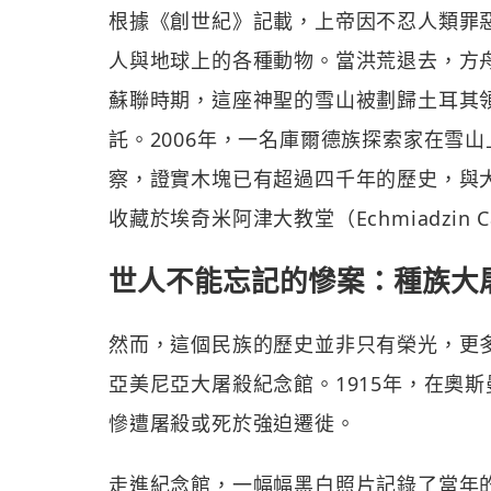
根據《創世紀》記載，上帝因不忍人類罪
人與地球上的各種動物。當洪荒退去，方舟
蘇聯時期，這座神聖的雪山被劃歸土耳其
託。2006年，一名庫爾德族探索家在雪
察，證實木塊已有超過四千年的歷史，與
收藏於埃奇米阿津大教堂（Echmiadzin
世人不能忘記的慘案：種族大
然而，這個民族的歷史並非只有榮光，更
亞美尼亞大屠殺紀念館。1915年，在奧
慘遭屠殺或死於強迫遷徙。
走進紀念館，一幅幅黑白照片記錄了當年