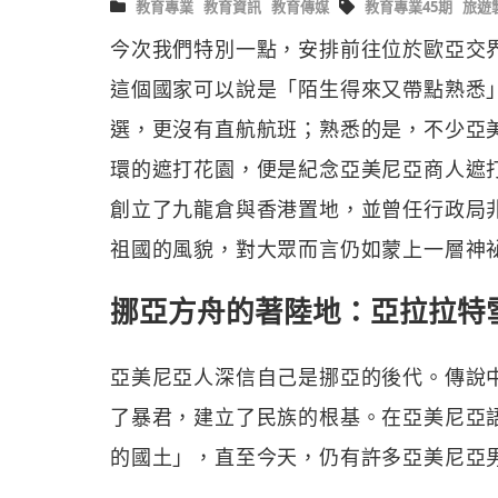
教育專業
教育資訊
教育傳媒
教育專業45期
旅遊
今次我們特別一點，安排前往位於歐亞交
這個國家可以說是「陌生得來又帶點熟悉
選，更沒有直航航班；熟悉的是，不少亞
環的遮打花園，便是紀念亞美尼亞商人遮打爵士（Si
創立了九龍倉與香港置地，並曾任行政局
祖國的風貌，對大眾而言仍如蒙上一層神
挪亞方舟的著陸地：亞拉拉特
亞美尼亞人深信自己是挪亞的後代。傳說中
了暴君，建立了民族的根基。在亞美尼亞語中
的國土」，直至今天，仍有許多亞美尼亞