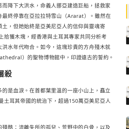
惡而降下大洪水，命義人挪亞建造巨船，拯救家
最終停靠在亞拉拉特雪山（Ararat）。雖然在
領土，但她始終是亞美尼亞人的信仰與靈魂寄
山上拾獲木塊，經香港與土耳其專家共同分析考
大洪水年代吻合。如今，這塊珍貴的方舟殘木就
 Cathedral）的聖物博物館中，印證遠古的誓約。
屠殺
多的是血淚。在首都葉里溫的一座小山上，矗立
斯曼土耳其帝國的統治下，超過150萬亞美尼亞人
的殘酷：流離失所的孤兒、荒野中的白骨，以及