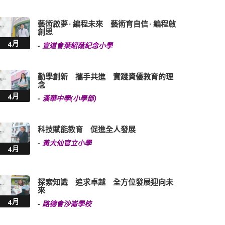
藝術啟夢 · 編程未來 藝術育自信 · 編程啟
創思
4月
-
宣道會葉紹蔭紀念小學
勤學創新 攜手共進 實踐資優教育的理
念
4月
-
漢華中學(小學部)
科技賦能教育 促進全人發展
-
黃大仙官立小學
4月
探索知識 追求卓越 全方位發展迎向未
來
4月
-
路德會沙崙學校