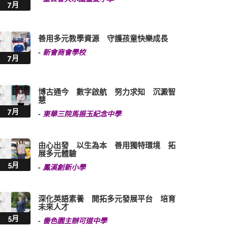
7月
善用多元教學資源 守護孩童快樂成長
-
新會商會學校
7月
博古通今 數字啟航 努力求知 沉澱智
慧
7月
-
東華三院馬振玉紀念中學
由心出發 以生為本 善用獨特環境 拓
展多元體驗
5月
-
鳳溪創新小學
深化英語素養 開拓多元發展平台 培育
未來人才
5月
-
嗇色園主辦可道中學