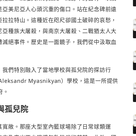
是亞美尼亞人心頭沉重的傷口。站在紀念碑前遠
亞拉拉特山。這種近在咫尺卻國土破碎的哀愁，
尼亞種族大屠殺，與南京大屠殺、二戰猶太人大
體滅絕事件。歷史是一面鏡子，我們從中汲取血
，我們特別融入了當地學校與孤兒院的探訪行
sandr Myasnikyan）學校，這是一所提供
府。
與孤兒院
其寬敞。那座大型室內籃球場除了日常球類運