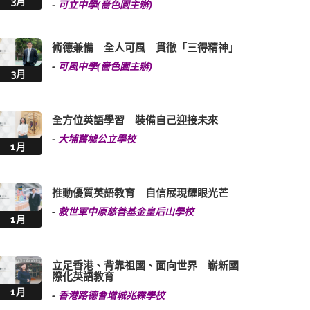
3月
-
可立中學(嗇色園主辦)
術德兼備 全人可風 貫徹「三得精神」
-
可風中學(嗇色園主辦)
3月
全方位英語學習 裝備自己迎接未來
-
大埔舊墟公立學校
1月
推動優質英語教育 自信展現耀眼光芒
-
救世軍中原慈善基金皇后山學校
1月
立足香港、背靠祖國、面向世界 嶄新國
際化英語教育
1月
-
香港路德會增城兆霖學校