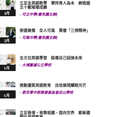
立足全英語教學 秉持育人為本 締造逾
五十載璀璨成績
3月
-
可立中學(嗇色園主辦)
術德兼備 全人可風 貫徹「三得精神」
-
可風中學(嗇色園主辦)
3月
全方位英語學習 裝備自己迎接未來
-
大埔舊墟公立學校
1月
推動優質英語教育 自信展現耀眼光芒
-
救世軍中原慈善基金皇后山學校
1月
立足香港、背靠祖國、面向世界 嶄新國
際化英語教育