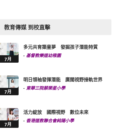
教育傳媒 到校直擊
多元共育築童夢 發掘孩子潛能特質
-
基督教樂道幼稚園
7月
明日領袖發揮潛能 廣闊視野接軌世界
-
東華三院蔡榮星小學
7月
活力綻放 國際視野 數位未來
-
香港道教聯合會純陽小學
7月