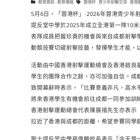
教育資訊
教育傳媒
蓉港杯
青少年射擊交流
香港
5月6日，「蓉港杯」‧2026年蓉港青少
提反堂中學於2025年成立全港第一隊10
表隊成員把握珍貴的機會與來自成都射擊
動競技賽切磋射擊技藝，發揮學生才能，
活動由中國香港射擊運動總會及香港啟良
學生的團隊合作之餘，亦可加強自信。成
致開幕辭時表示，「比賽意義非凡，高水
將來香港學生有機會前往成都一同參加訓
香港射擊運動總會代表陳展禧先生亦表示
拉近了香港與成都的距離，希望參賽同學
聖士提反堂中學麥偉麟校長表示「今天是