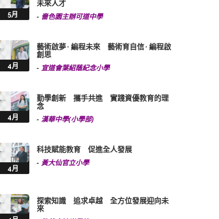
未來人才
5月
-
嗇色園主辦可道中學
藝術啟夢 · 編程未來 藝術育自信 · 編程啟
創思
4月
-
宣道會葉紹蔭紀念小學
勤學創新 攜手共進 實踐資優教育的理
念
4月
-
漢華中學(小學部)
科技賦能教育 促進全人發展
-
黃大仙官立小學
4月
探索知識 追求卓越 全方位發展迎向未
來