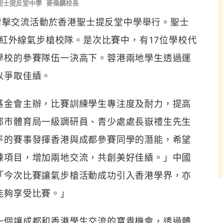
聖士提反堂中學
麥偉麟校長
年射擊交流活動於香港聖士提反堂中學舉行。聖士
米紅外線氣步槍校隊。是次比賽中，有17位學校代
學校的參賽隊伍一決高下。蓉港兩地學生透過運
以爭取佳績。
基金會主辦，比賽訓練學生專注度及耐力，提高
都市體育局一級調研員、青少處處長嶽禮生先生
平的賽事發揮香港與成都參賽同學的潛能，希望
練項目，增加兩地交流，共創美好佳績。」中國
「今次比賽讓氣步槍活動成功引入香港學界，亦
能夠享受比賽。」
一個讓成都和香港學生交流的寶貴機會，透過體