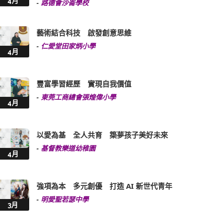
4月
-
路德會沙崙學校
藝術結合科技 啟發創意思維
-
仁愛堂田家炳小學
4月
豐富學習經歷 實現自我價值
-
東莞工商總會張煌偉小學
4月
以愛為基 全人共育 築夢孩子美好未來
-
基督教樂道幼稚園
4月
強項為本 多元創優 打造 AI 新世代青年
-
明愛聖若瑟中學
3月