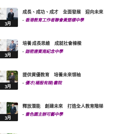
成長、成功、成才 全面發展 迎向未來
-
香港教育工作者聯會黃楚標中學
3月
培養 成長思維 成就社會棟樑
-
迦密唐賓南紀念中學
3月
提供資優教育 培養未來領袖
-
優才(楊殷有娣)書院
3月
釋放潛能 創建未來 打造全人教育階梯
-
嗇色園主辦可藝中學
3月