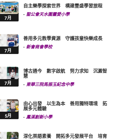
自主樂學探索世界 構建豐盛學習旅程
-
聖公會天水圍靈愛小學
7月
善用多元教學資源 守護孩童快樂成長
-
新會商會學校
7月
博古通今 數字啟航 努力求知 沉澱智
慧
7月
-
東華三院馬振玉紀念中學
由心出發 以生為本 善用獨特環境 拓
展多元體驗
5月
-
鳳溪創新小學
深化英語素養 開拓多元發展平台 培育