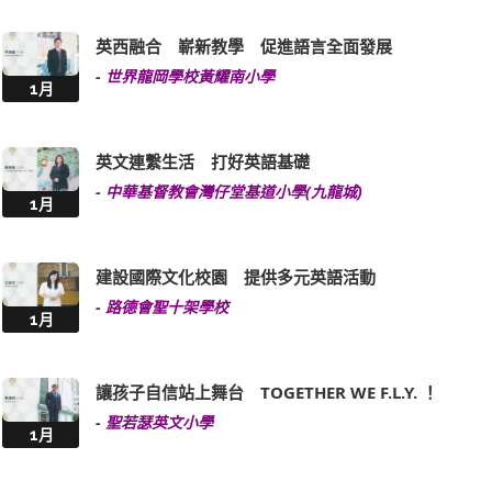
英西融合 嶄新教學 促進語言全面發展
-
世界龍岡學校黃耀南小學
1月
英文連繫生活 打好英語基礎
-
中華基督教會灣仔堂基道小學(九龍城)
1月
建設國際文化校園 提供多元英語活動
-
路德會聖十架學校
1月
讓孩子自信站上舞台 TOGETHER WE F.L.Y. ！
-
聖若瑟英文小學
1月