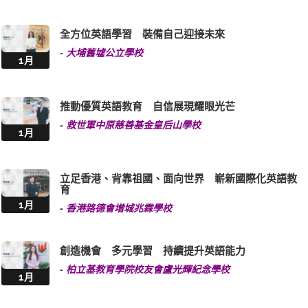
全方位英語學習 裝備自己迎接未來
-
大埔舊墟公立學校
1月
推動優質英語教育 自信展現耀眼光芒
-
救世軍中原慈善基金皇后山學校
1月
立足香港、背靠祖國、面向世界 嶄新國際化英語教
育
1月
-
香港路德會增城兆霖學校
創造機會 多元學習 持續提升英語能力
-
柏立基教育學院校友會盧光輝紀念學校
1月