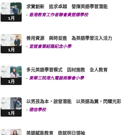
求實創新 追求卓越 發揮英語學習潛能
-
香港教育工作者聯會黃楚標學校
1月
善用資源 與時並進 為英語學習注入活力
-
宣道會葉紹蔭紀念小學
1月
多元英語學習模式 因材施教 全人教育
-
東華三院港九電器商聯會小學
1月
以男孩為本，啟發潛能 以英語為翼，閃耀光彩
-
德信學校
1月
英語賦能教育 造就明日領袖