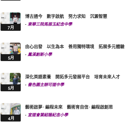
博古通今 數字啟航 努力求知 沉澱智慧
-
東華三院馬振玉紀念中學
7月
由心出發 以生為本 善用獨特環境 拓展多元體驗
-
鳳溪創新小學
5月
深化英語素養 開拓多元發展平台 培育未來人才
-
嗇色園主辦可道中學
5月
藝術啟夢 · 編程未來 藝術育自信 · 編程啟創思
-
宣道會葉紹蔭紀念小學
4月