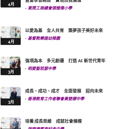
豐富學習經歷 實現自我價值
4月
-
東莞工商總會張煌偉小學
以愛為基 全人共育 築夢孩子美好未來
-
基督教樂道幼稚園
4月
強項為本 多元創優 打造 AI 新世代青年
-
明愛聖若瑟中學
3月
成長、成功、成才 全面發展 迎向未來
-
香港教育工作者聯會黃楚標中學
3月
培養 成長思維 成就社會棟樑
-
迦密唐賓南紀念中學