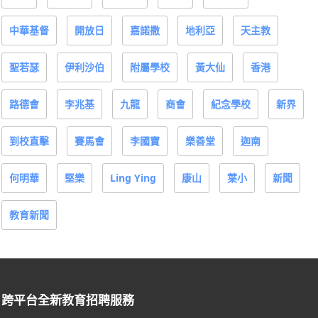
中華基督
開放日
嘉諾撒
地利亞
天主教
聖若瑟
伊利沙伯
附屬學校
黃大仙
香港
路德會
李兆基
九龍
商會
紀念學校
新界
到校直擊
賽馬會
李國寶
樂善堂
迦南
何明華
堅樂
Ling Ying
康山
葉小
新聞
教育新聞
跨平台全新教育招聘服務