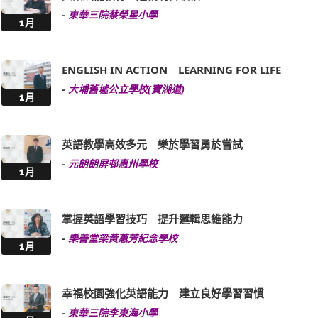
-
東華三院蔡榮星小學
1月
ENGLISH IN ACTION LEARNING FOR LIFE
-
大埔舊墟公立學校(寶湖道)
1月
英語教學高效多元 樂於學習勇於嘗試
-
元朗朗屏邨惠州學校
1月
掌握英語學習技巧 提升邏輯思維能力
-
樂善堂梁黃蕙芳紀念學校
1月
幸福校園強化英語能力 建立良好學習習慣
-
東華三院李東海小學