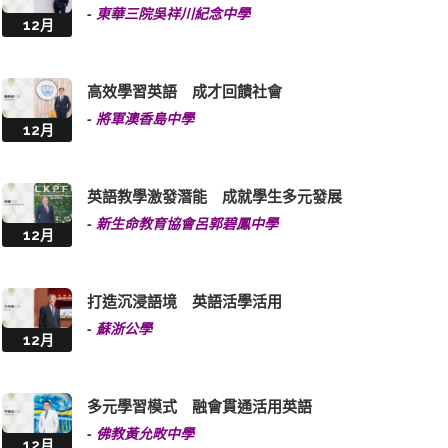
-
東華三院吳祥川紀念中學
12月
高效學習英語 成才回饋社會
-
將軍澳香島中學
12月
英語教學激發潛能 成就學生多元發展
-
新生命教育協會呂郭碧鳳中學
12月
打造沉浸語境 英語活學活用
-
蘇浙公學
12月
多元學習模式 融會貫通活用英語
-
佛教黃允畋中學
12月