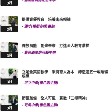
3月
提供資優教育 培養未來領袖
-
優才(楊殷有娣)書院
3月
釋放潛能 創建未來 打造全人教育階梯
-
嗇色園主辦可藝中學
3月
立足全英語教學 秉持育人為本 締造逾五十載璀璨
成績
3月
-
可立中學(嗇色園主辦)
術德兼備 全人可風 貫徹「三得精神」
-
可風中學(嗇色園主辦)
3月