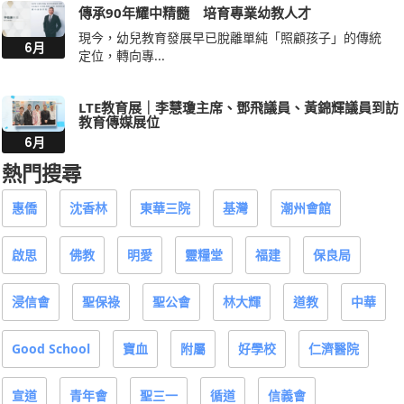
傳承90年耀中精髓 培育專業幼教人才
現今，幼兒教育發展早已脫離單純「照顧孩子」的傳統
6月
定位，轉向專...
LTE教育展｜李慧瓊主席、鄧飛議員、黃錦輝議員到訪
教育傳媒展位
6月
熱門搜尋
惠僑
沈香林
東華三院
基灣
潮州會館
啟思
佛教
明愛
靈糧堂
福建
保良局
浸信會
聖保祿
聖公會
林大輝
道教
中華
Good School
寶血
附屬
好學校
仁濟醫院
宣道
青年會
聖三一
循道
信義會