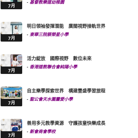
-
基督教樂道幼稚園
7月
明日領袖發揮潛能 廣闊視野接軌世界
-
東華三院蔡榮星小學
7月
活力綻放 國際視野 數位未來
-
香港道教聯合會純陽小學
7月
自主樂學探索世界 構建豐盛學習旅程
-
聖公會天水圍靈愛小學
7月
善用多元教學資源 守護孩童快樂成長
-
新會商會學校
7月