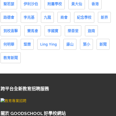
聖若瑟
伊利沙伯
附屬學校
黃大仙
香港
路德會
李兆基
九龍
商會
紀念學校
新界
到校直擊
賽馬會
李國寶
樂善堂
迦南
何明華
堅樂
Ling Ying
康山
葉小
新聞
教育新聞
跨平台全新教育招聘服務
關於 GOODSCHOOL 好學校網站