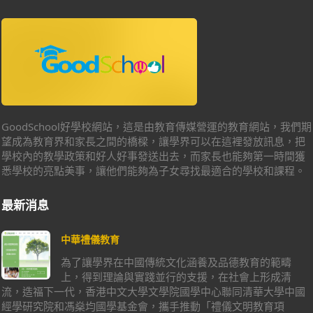
GoodSchool好學校網站，這是由教育傳媒營運的教育網站，我們期
望成為教育界和家長之間的橋樑，讓學界可以在這裡發放訊息，把
學校內的教學政策和好人好事發送出去，而家長也能夠第一時間獲
悉學校的亮點美事，讓他們能夠為子女尋找最適合的學校和課程。
最新消息
中華禮儀教育
為了讓學界在中國傳統文化涵養及品德教育的範疇
上，得到理論與實踐並行的支援，在社會上形成清
流，造福下一代，香港中文大學文學院國學中心聯同清華大學中國
經學研究院和馮燊均國學基金會，攜手推動「禮儀文明教育項