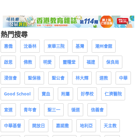
熱門搜尋
惠僑
沈香林
東華三院
基灣
潮州會館
啟思
佛教
明愛
靈糧堂
福建
保良局
浸信會
聖保祿
聖公會
林大輝
道教
中華
Good School
寶血
附屬
好學校
仁濟醫院
宣道
青年會
聖三一
循道
信義會
中華基督
開放日
嘉諾撒
地利亞
天主教