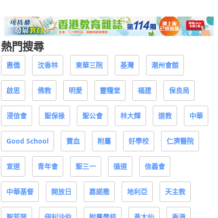
熱門搜尋
惠僑
沈香林
東華三院
基灣
潮州會館
啟思
佛教
明愛
靈糧堂
福建
保良局
浸信會
聖保祿
聖公會
林大輝
道教
中華
Good School
寶血
附屬
好學校
仁濟醫院
宣道
青年會
聖三一
循道
信義會
中華基督
開放日
嘉諾撒
地利亞
天主教
聖若瑟
伊利沙伯
附屬學校
黃大仙
香港