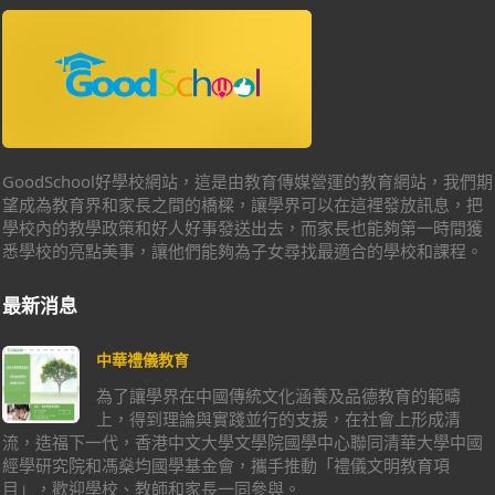
GoodSchool好學校網站，這是由教育傳媒營運的教育網站，我們期
望成為教育界和家長之間的橋樑，讓學界可以在這裡發放訊息，把
學校內的教學政策和好人好事發送出去，而家長也能夠第一時間獲
悉學校的亮點美事，讓他們能夠為子女尋找最適合的學校和課程。
最新消息
中華禮儀教育
為了讓學界在中國傳統文化涵養及品德教育的範疇
上，得到理論與實踐並行的支援，在社會上形成清
流，造福下一代，香港中文大學文學院國學中心聯同清華大學中國
經學研究院和馮燊均國學基金會，攜手推動「禮儀文明教育項
目」，歡迎學校、教師和家長一同參與。