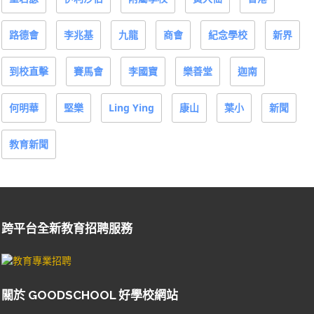
路德會
李兆基
九龍
商會
紀念學校
新界
到校直擊
賽馬會
李國寶
樂善堂
迦南
何明華
堅樂
Ling Ying
康山
葉小
新聞
教育新聞
跨平台全新教育招聘服務
關於 GOODSCHOOL 好學校網站