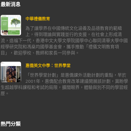
最新消息
中華禮儀教育
為了讓學界在中國傳統文化涵養及品德教育的範疇
上，得到理論與實踐並行的支援，在社會上形成清
流，造福下一代，香港中文大學文學院國學中心聯同清華大學中國
經學研究院和馮燊均國學基金會，攜手推動「禮儀文明教育項
目」，歡迎學校、教師和家長一同參與。
惠僑英文中學：世界學堂
「世界學堂計劃」是惠僑課外活動計劃的重點，早於
2001年，惠僑配合教育改革建議開展該計劃，冀盼學
生超越學科課程和考試的局限，擴闊眼界，體驗與別不同的學習經
歷。
熱門分類