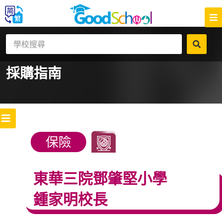
採購指南
保險
東華三院鄧肇堅小學
鍾家明校長