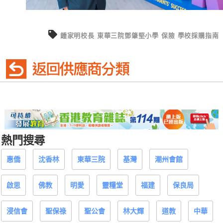
鍾家明校長
東華三院鄧肇堅小學
保險
學校採購指南
熱門搜尋
惠僑
沈香林
東華三院
基灣
潮州會館
啟思
佛教
明愛
靈糧堂
福建
保良局
浸信會
聖保祿
聖公會
林大輝
道教
中華