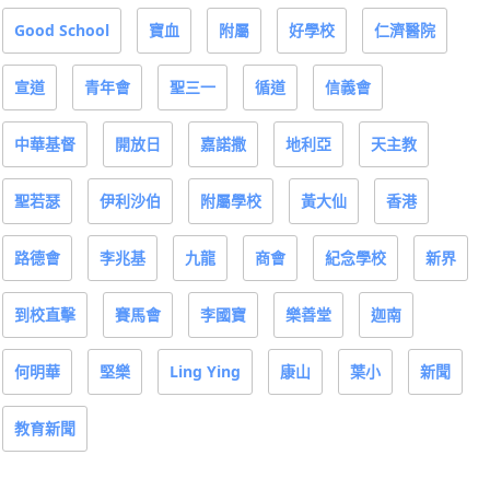
Good School
寶血
附屬
好學校
仁濟醫院
宣道
青年會
聖三一
循道
信義會
中華基督
開放日
嘉諾撒
地利亞
天主教
聖若瑟
伊利沙伯
附屬學校
黃大仙
香港
路德會
李兆基
九龍
商會
紀念學校
新界
到校直擊
賽馬會
李國寶
樂善堂
迦南
何明華
堅樂
Ling Ying
康山
葉小
新聞
教育新聞