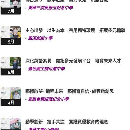
-
東華三院馬振玉紀念中學
7月
由心出發 以生為本 善用獨特環境 拓展多元體驗
-
鳳溪創新小學
5月
深化英語素養 開拓多元發展平台 培育未來人才
-
嗇色園主辦可道中學
5月
藝術啟夢 · 編程未來 藝術育自信 · 編程啟創思
-
宣道會葉紹蔭紀念小學
4月
勤學創新 攜手共進 實踐資優教育的理念
-
漢華中學(小學部)