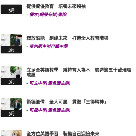
提供資優教育 培養未來領袖
3月
-
優才(楊殷有娣)書院
釋放潛能 創建未來 打造全人教育階梯
-
嗇色園主辦可藝中學
3月
立足全英語教學 秉持育人為本 締造逾五十載璀璨
成績
3月
-
可立中學(嗇色園主辦)
術德兼備 全人可風 貫徹「三得精神」
-
可風中學(嗇色園主辦)
3月
全方位英語學習 裝備自己迎接未來