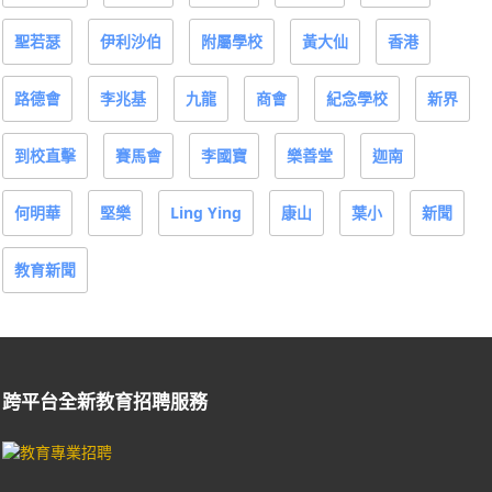
聖若瑟
伊利沙伯
附屬學校
黃大仙
香港
路德會
李兆基
九龍
商會
紀念學校
新界
到校直擊
賽馬會
李國寶
樂善堂
迦南
何明華
堅樂
Ling Ying
康山
葉小
新聞
教育新聞
跨平台全新教育招聘服務