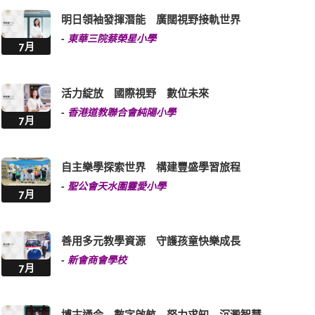
明日領袖發揮潛能 廣闊視野接軌世界
-
東華三院蔡榮星小學
7月
活力綻放 國際視野 數位未來
-
香港道教聯合會純陽小學
7月
自主樂學探索世界 構建豐盛學習旅程
-
聖公會天水圍靈愛小學
7月
善用多元教學資源 守護孩童快樂成長
-
新會商會學校
7月
博古通今 數字啟航 努力求知 沉澱智慧