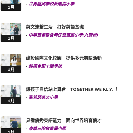
-
世界龍岡學校黃耀南小學
1月
英文連繫生活 打好英語基礎
-
中華基督教會灣仔堂基道小學(九龍城)
1月
建設國際文化校園 提供多元英語活動
-
路德會聖十架學校
1月
讓孩子自信站上舞台 TOGETHER WE F.L.Y. ！
-
聖若瑟英文小學
1月
具備優秀英語能力 面向世界培育優才
-
東華三院曾憲備小學
1月