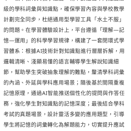
級的學科詞彙與知識點，確保學習內容與學校教學
計劃完全同步，杜絕通用型學習工具「水土不服」
的問題。在學習體驗設計上，平台遵循「理解—記
憶—運用」的科學學習規律，構建了一套閉環式學
習體系：根據AI技術針對知識點進行層層拆解，用
邏輯清晰、淺顯易懂的語言輔導學生解說知識細
節，幫助學生突破抽象理解的難點，釐清學科詞彙
的內涵、外延與學科應用場景；隨後基於間隔重複
記憶原理，通過AI智能推送個性化的提問與作答任
務，強化學生對知識點的記憶深度；最後結合學科
考試的真題場景，設計靈活多變的應用題型，引導
學生將記憶的詞彙轉化為解題能力，切實提升應試