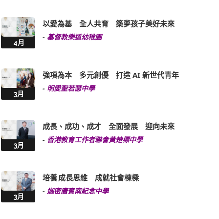
以愛為基 全人共育 築夢孩子美好未來
-
基督教樂道幼稚園
4月
強項為本 多元創優 打造 AI 新世代青年
-
明愛聖若瑟中學
3月
成長、成功、成才 全面發展 迎向未來
-
香港教育工作者聯會黃楚標中學
3月
培養 成長思維 成就社會棟樑
-
迦密唐賓南紀念中學
3月