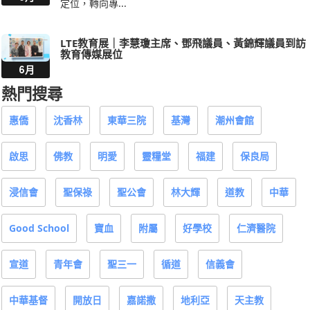
定位，轉向專...
LTE教育展｜李慧瓊主席、鄧飛議員、黃錦輝議員到訪
教育傳媒展位
6月
熱門搜尋
惠僑
沈香林
東華三院
基灣
潮州會館
啟思
佛教
明愛
靈糧堂
福建
保良局
浸信會
聖保祿
聖公會
林大輝
道教
中華
Good School
寶血
附屬
好學校
仁濟醫院
宣道
青年會
聖三一
循道
信義會
中華基督
開放日
嘉諾撒
地利亞
天主教