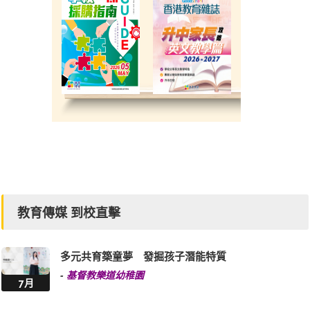
教育傳媒 到校直擊
多元共育築童夢 發掘孩子潛能特質
-
基督教樂道幼稚園
7月