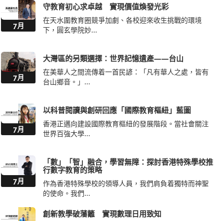
守教育初心求卓越 實現價值煥發光彩
在天水圍教育圈競爭加劇、各校迎來收生挑戰的環境
7月
下，圓玄學院妙...
大灣區的另類選擇：世界記憶遺產——台山
在美華人之間流傳着一首民諺：「凡有華人之處，皆有
7月
台山鄉音。」...
以科普閱讀與創研回應「國際教育樞紐」藍圖
香港正邁向建設國際教育樞紐的發展階段。當社會關注
7月
世界百強大學...
「數」「智」融合，學習無障：探討香港特殊學校推
行數字教育的策略
7月
作為香港特殊學校的領導人員，我們肩負着獨特而神聖
的使命。我們...
創新教學破藩籬 實現數理日用致知