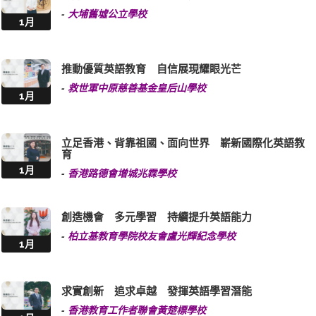
-
大埔舊墟公立學校
1月
推動優質英語教育 自信展現耀眼光芒
-
救世軍中原慈善基金皇后山學校
1月
立足香港、背靠祖國、面向世界 嶄新國際化英語教
育
1月
-
香港路德會增城兆霖學校
創造機會 多元學習 持續提升英語能力
-
柏立基教育學院校友會盧光輝紀念學校
1月
求實創新 追求卓越 發揮英語學習潛能
-
香港教育工作者聯會黃楚標學校