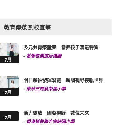
教育傳媒 到校直擊
多元共育築童夢 發掘孩子潛能特質
-
基督教樂道幼稚園
7月
明日領袖發揮潛能 廣闊視野接軌世界
-
東華三院蔡榮星小學
7月
活力綻放 國際視野 數位未來
7月
-
香港道教聯合會純陽小學