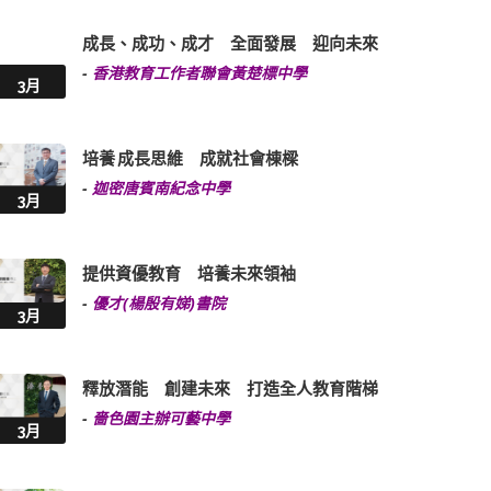
成長、成功、成才 全面發展 迎向未來
-
香港教育工作者聯會黃楚標中學
3月
培養 成長思維 成就社會棟樑
-
迦密唐賓南紀念中學
3月
提供資優教育 培養未來領袖
-
優才(楊殷有娣)書院
3月
釋放潛能 創建未來 打造全人教育階梯
-
嗇色園主辦可藝中學
3月