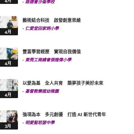
4月
-
路德會沙崙學校
藝術結合科技 啟發創意思維
-
仁愛堂田家炳小學
4月
豐富學習經歷 實現自我價值
-
東莞工商總會張煌偉小學
4月
以愛為基 全人共育 築夢孩子美好未來
-
基督教樂道幼稚園
4月
強項為本 多元創優 打造 AI 新世代青年
-
明愛聖若瑟中學
3月