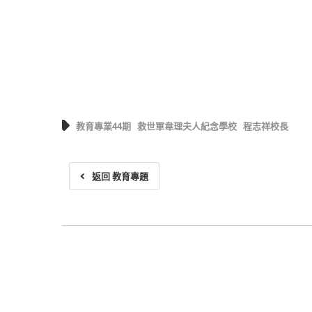
教育專業44期
救世軍韋理夫人紀念學校
程志祥校長
返回 教育專題