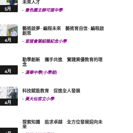
未來人才
5月
-
嗇色園主辦可道中學
藝術啟夢 · 編程未來 藝術育自信 · 編程啟
創思
4月
-
宣道會葉紹蔭紀念小學
勤學創新 攜手共進 實踐資優教育的理
念
4月
-
漢華中學(小學部)
科技賦能教育 促進全人發展
-
黃大仙官立小學
4月
探索知識 追求卓越 全方位發展迎向未
來