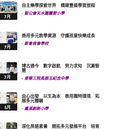
自主樂學探索世界 構建豐盛學習旅程
-
聖公會天水圍靈愛小學
7月
善用多元教學資源 守護孩童快樂成長
-
新會商會學校
7月
博古通今 數字啟航 努力求知 沉澱智
慧
7月
-
東華三院馬振玉紀念中學
由心出發 以生為本 善用獨特環境 拓
展多元體驗
5月
-
鳳溪創新小學
深化英語素養 開拓多元發展平台 培育