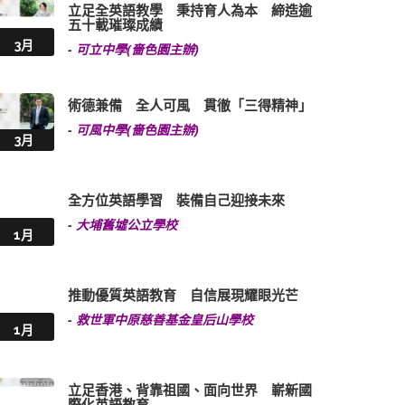
立足全英語教學 秉持育人為本 締造逾
五十載璀璨成績
3月
-
可立中學(嗇色園主辦)
術德兼備 全人可風 貫徹「三得精神」
-
可風中學(嗇色園主辦)
3月
全方位英語學習 裝備自己迎接未來
-
大埔舊墟公立學校
1月
推動優質英語教育 自信展現耀眼光芒
-
救世軍中原慈善基金皇后山學校
1月
立足香港、背靠祖國、面向世界 嶄新國
際化英語教育