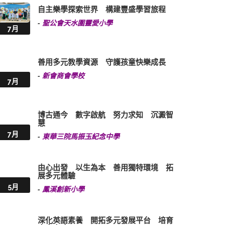
自主樂學探索世界 構建豐盛學習旅程
-
聖公會天水圍靈愛小學
7月
善用多元教學資源 守護孩童快樂成長
-
新會商會學校
7月
博古通今 數字啟航 努力求知 沉澱智
慧
7月
-
東華三院馬振玉紀念中學
由心出發 以生為本 善用獨特環境 拓
展多元體驗
5月
-
鳳溪創新小學
深化英語素養 開拓多元發展平台 培育