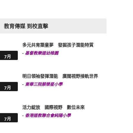
教育傳媒 到校直擊
多元共育築童夢 發掘孩子潛能特質
-
基督教樂道幼稚園
7月
明日領袖發揮潛能 廣闊視野接軌世界
-
東華三院蔡榮星小學
7月
活力綻放 國際視野 數位未來
-
香港道教聯合會純陽小學
7月