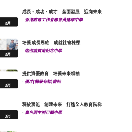
成長、成功、成才 全面發展 迎向未來
-
香港教育工作者聯會黃楚標中學
3月
培養 成長思維 成就社會棟樑
-
迦密唐賓南紀念中學
3月
提供資優教育 培養未來領袖
-
優才(楊殷有娣)書院
3月
釋放潛能 創建未來 打造全人教育階梯
-
嗇色園主辦可藝中學
3月