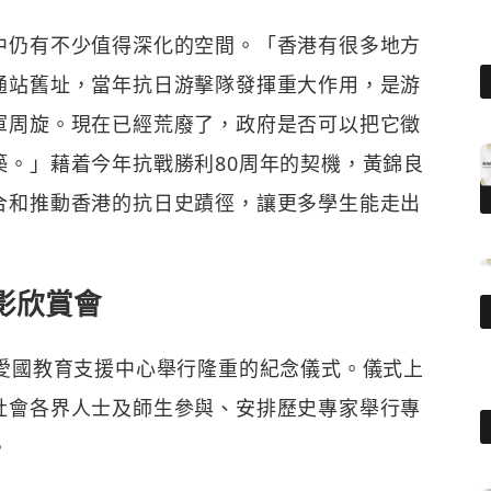
中仍有不少值得深化的空間。「香港有很多地方
通站舊址，當年抗日游擊隊發揮重大作用，是游
軍周旋。現在已經荒廢了，政府是否可以把它徵
築。」藉着今年抗戰勝利80周年的契機，黃錦良
合和推動香港的抗日史蹟徑，讓更多學生能走出
影欣賞會
在愛國教育支援中心舉行隆重的紀念儀式。儀式上
社會各界人士及師生參與、安排歷史專家舉行專
。