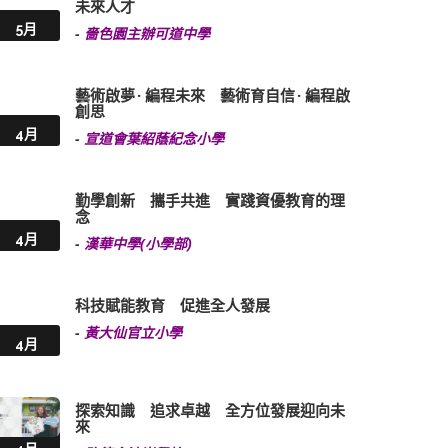
未來人才
5月
-
嗇色園主辦可道中學
藝術啟夢 · 編程未來 藝術育自信 · 編程啟
創思
4月
-
宣道會葉紹蔭紀念小學
勤學創新 攜手共進 實踐資優教育的理
念
4月
-
漢華中學(小學部)
科技賦能教育 促進全人發展
-
黃大仙官立小學
4月
探索知識 追求卓越 全方位發展迎向未
來