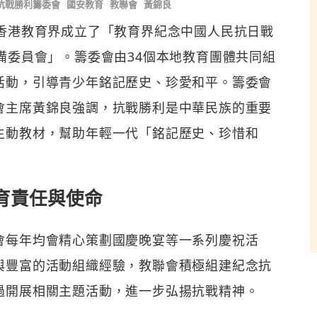
抗戰勝利籌委會
國安教育
教聯會
黃錦良
，香港教育界成立了「教育界紀念中國人民抗日戰
備委員會」。籌委會由34個本地教育團體共同組
活動，引導青少年銘記歷史、珍愛和平。籌委會
會主席黃錦良強調，抗戰勝利是中華民族的重要
生動教材，幫助年輕一代「銘記歷史、珍惜和
育責任與使命
會每年均會精心策劃國慶晚宴等一系列慶祝活
與豐富的活動組織經驗，教聯會積極組建紀念抗
過開展相關主題活動，進一步弘揚抗戰精神。