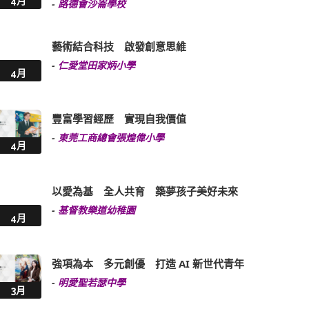
4月
-
路德會沙崙學校
藝術結合科技 啟發創意思維
-
仁愛堂田家炳小學
4月
豐富學習經歷 實現自我價值
-
東莞工商總會張煌偉小學
4月
以愛為基 全人共育 築夢孩子美好未來
-
基督教樂道幼稚園
4月
強項為本 多元創優 打造 AI 新世代青年
-
明愛聖若瑟中學
3月