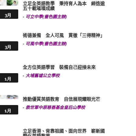
立足全英語教學 秉持育人為本 締造逾
五十載璀璨成績
3月
-
可立中學(嗇色園主辦)
術德兼備 全人可風 貫徹「三得精神」
-
可風中學(嗇色園主辦)
3月
全方位英語學習 裝備自己迎接未來
-
大埔舊墟公立學校
1月
推動優質英語教育 自信展現耀眼光芒
-
救世軍中原慈善基金皇后山學校
1月
立足香港、背靠祖國、面向世界 嶄新國
際化英語教育